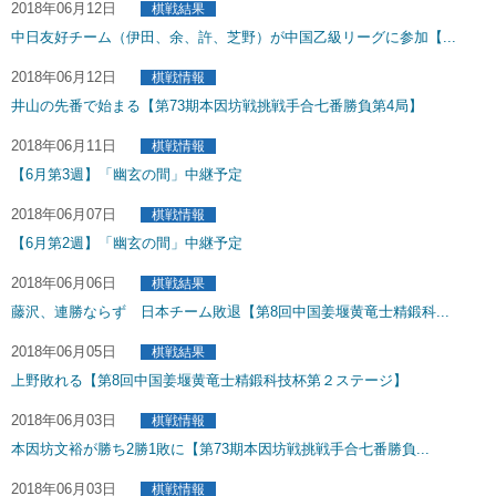
2018年06月12日
棋戦結果
中日友好チーム（伊田、余、許、芝野）が中国乙級リーグに参加【...
2018年06月12日
棋戦情報
井山の先番で始まる【第73期本因坊戦挑戦手合七番勝負第4局】
2018年06月11日
棋戦情報
【6月第3週】「幽玄の間」中継予定
2018年06月07日
棋戦情報
【6月第2週】「幽玄の間」中継予定
2018年06月06日
棋戦結果
藤沢、連勝ならず 日本チーム敗退【第8回中国姜堰黄竜士精鍛科...
2018年06月05日
棋戦結果
上野敗れる【第8回中国姜堰黄竜士精鍛科技杯第２ステージ】
2018年06月03日
棋戦情報
本因坊文裕が勝ち2勝1敗に【第73期本因坊戦挑戦手合七番勝負...
2018年06月03日
棋戦情報