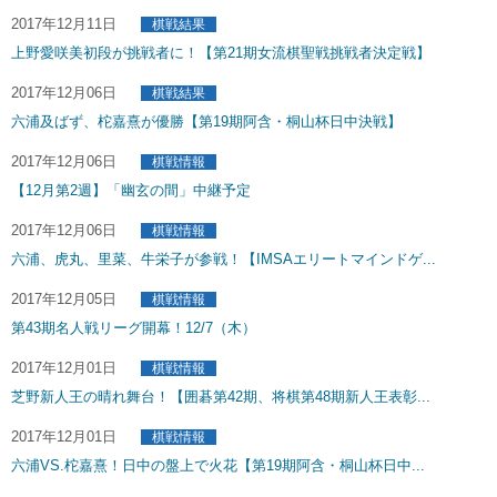
2017年12月11日
棋戦結果
上野愛咲美初段が挑戦者に！【第21期女流棋聖戦挑戦者決定戦】
2017年12月06日
棋戦結果
六浦及ばず、柁嘉熹が優勝【第19期阿含・桐山杯日中決戦】
2017年12月06日
棋戦情報
【12月第2週】「幽玄の間」中継予定
2017年12月06日
棋戦情報
六浦、虎丸、里菜、牛栄子が参戦！【IMSAエリートマインドゲ...
2017年12月05日
棋戦情報
第43期名人戦リーグ開幕！12/7（木）
2017年12月01日
棋戦情報
芝野新人王の晴れ舞台！【囲碁第42期、将棋第48期新人王表彰...
2017年12月01日
棋戦情報
六浦VS.柁嘉熹！日中の盤上で火花【第19期阿含・桐山杯日中...