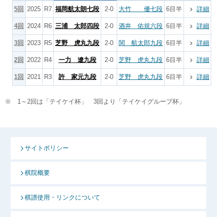
5回
2025
R7
福岡航太朗七段
2-0
大竹 優七段
6目半
詳細
4回
2024
R6
三浦 太郎四段
2-0
酒井 佑規六段
6目半
詳細
3回
2023
R5
芝野 虎丸九段
2-0
関 航太郎九段
6目半
詳細
2回
2022
R4
一力 遼九段
2-0
芝野 虎丸九段
6目半
詳細
1回
2021
R3
許 家元九段
2-0
芝野 虎丸九段
6目半
詳細
※ 1～2回は「テイケイ杯」 3回より「テイケイグループ杯」
サイトポリシー
棋院概要
棋譜使用・リンクについて