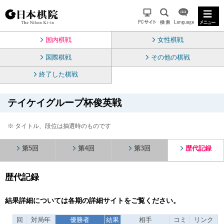
国内棋戦
女性棋戦
国際棋戦
その他の棋戦
終了した棋戦
テイケイグループ杯俊英戦
※ タイトル、段位は抽選時のものです
第5回
第4回
第3回
歴代記録
歴代記録
結果詳細については各期の詳細サイトをご覧ください。
回
対局年
優勝者
結果
相手
コミ
リンク