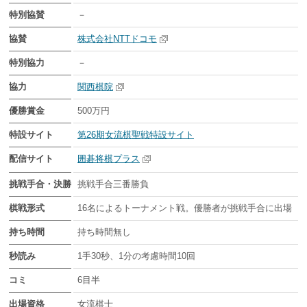
特別協賛
－
協賛
株式会社NTTドコモ
特別協力
－
協力
関西棋院
優勝賞金
500万円
特設サイト
第26期女流棋聖戦特設サイト
配信サイト
囲碁将棋プラス
挑戦手合・決勝
挑戦手合三番勝負
棋戦形式
16名によるトーナメント戦。優勝者が挑戦手合に出場
持ち時間
持ち時間無し
秒読み
1手30秒、1分の考慮時間10回
コミ
6目半
出場資格
女流棋士