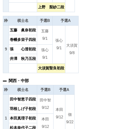
上野 梨紗二段
枠
棋士名
予選B
予選A
五藤 眞奈初段
五藤
9/1
巻幡多栄子四段
張心
大須賀
9/1
9
張 心澄初段
張心
9/8
9/1
井澤 秋乃五段
大須賀聖良初段
関西・中部
枠
棋士名
予選B
予選A
田中智恵子四段
田中智
9/12
羽根しげ子初段
本田
佃
9/12
1
本田真理子初段
本田
9/22
9/12
松本奈代子二段