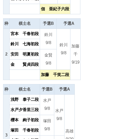
佃 亜紀子六段
枠
棋士名
予選B
予選A
宮本 千春初段
鈴川
9/8
鈴川 七海初段
鈴川
加藤
9/8
2
安田 明夏初段
千
金賢
9/19
9/8
金 賢貞四段
加藤 千笑二段
枠
棋士名
予選B
予選A
浅野 泰子二段
水戸
9/8
水戸夕香里三段
水戸
9/8
櫻本 絢子初段
塚田
9/8
塚田 千春初段
高雄
3