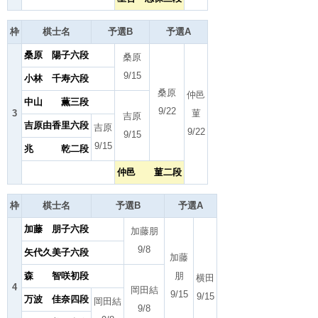
枠
棋士名
予選B
予選A
桑原 陽子六段
桑原
9/15
小林 千寿六段
桑原
仲邑
中山 薫三段
9/22
3
菫
吉原
吉原由香里六段
吉原
9/22
9/15
9/15
兆 乾二段
仲邑 菫二段
枠
棋士名
予選B
予選A
加藤 朋子六段
加藤朋
9/8
矢代久美子六段
加藤
森 智咲初段
朋
横田
4
岡田結
9/15
9/15
万波 佳奈四段
岡田結
9/8