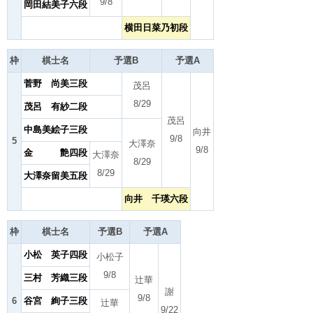
9/8
岡田結美子六段
横田日菜乃初段
枠
棋士名
予選B
予選A
菅野 尚美三段
茂呂
8/29
茂呂 有紗二段
茂呂
中島美絵子三段
向井
9/8
5
大澤奈
9/8
金 艶四段
大澤奈
8/29
8/29
大澤奈留美五段
向井 千瑛六段
枠
棋士名
予選B
予選A
小松 英子四段
小松子
9/8
三村 芳織三段
辻華
謝
9/8
6
谷宮 絢子三段
辻華
9/22