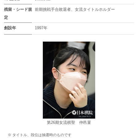
残留・シード規
前期挑戦手合敗退者、女流タイトルホルダー
定
創設年
1997年
第26期女流棋聖 仲邑菫
※ タイトル、段位は抽選時のものです