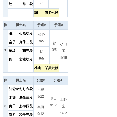
9/8
辻 華二段
謝 依旻七段
枠
棋士名
予選B
予選A
張 心治初段
張心
9/5
金子 真季二段
徐
小山
9/5
7
穂坂 繭三段
栄
徐
9/19
9/5
徐 文燕初段
小山 栄美六段
枠
棋士名
予選B
予選A
知念かおり六段
木部
9/12
木部 夏生三段
奥田
上野
9/12
8
奥田 あや四段
梨
奥田
9/22
9/12
尚司 和子三段