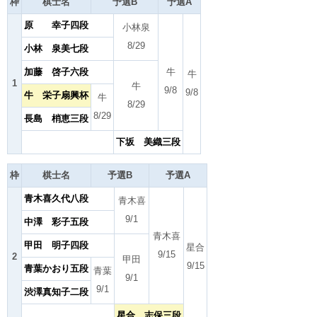
枠
棋士名
予選B
予選A
原 幸子四段
小林泉
8/29
小林 泉美七段
加藤 啓子六段
牛
牛
1
牛
9/8
9/8
牛 栄子扇興杯
牛
8/29
8/29
長島 梢恵三段
下坂 美織三段
枠
棋士名
予選B
予選A
青木喜久代八段
青木喜
9/1
中澤 彩子五段
青木喜
甲田 明子四段
星合
9/15
2
甲田
9/15
青葉かおり五段
青葉
9/1
9/1
渋澤真知子二段
星合 志保三段