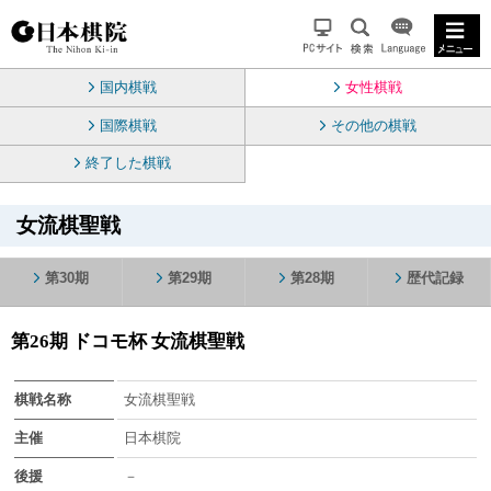
国内棋戦
女性棋戦
国際棋戦
その他の棋戦
終了した棋戦
女流棋聖戦
第30期
第29期
第28期
歴代記録
第26期 ドコモ杯 女流棋聖戦
棋戦名称
女流棋聖戦
主催
日本棋院
後援
－