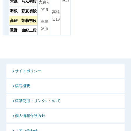
9/29
大森 らん初段
大森ら
9/19
羽根 彩夏初段
高雄
9/19
高雄 茉莉初段
高雄
9/19
重野 由紀二段
サイトポリシー
棋院概要
棋譜使用・リンクについて
個人情報保護方針
お問い合わせ