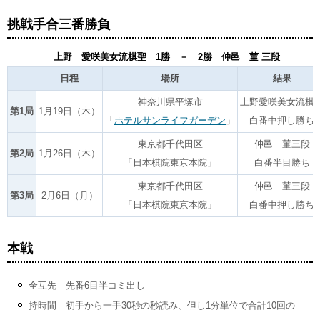
挑戦手合三番勝負
上野 愛咲美女流棋聖
1勝 － 2勝
仲邑 菫 三段
日程
場所
結果
神奈川県平塚市
上野愛咲美女流棋
第1局
1月19日（木）
「
ホテルサンライフガーデン
」
白番中押し勝ち
東京都千代田区
仲邑 菫三段
第2局
1月26日（木）
「日本棋院東京本院」
白番半目勝ち
東京都千代田区
仲邑 菫三段
第3局
2月6日（月）
「日本棋院東京本院」
白番中押し勝ち
本戦
全互先 先番6目半コミ出し
持時間 初手から一手30秒の秒読み、但し1分単位で合計10回の