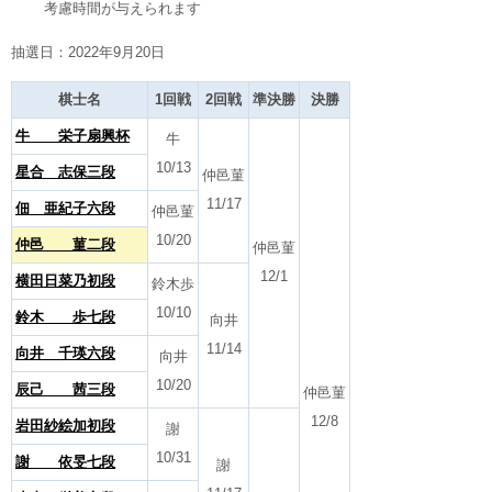
考慮時間が与えられます
抽選日：2022年9月20日
棋士名
1回戦
2回戦
準決勝
決勝
牛 栄子扇興杯
牛
10/13
星合 志保三段
仲邑菫
11/17
佃 亜紀子六段
仲邑菫
10/20
仲邑 菫二段
仲邑菫
12/1
横田日菜乃初段
鈴木歩
10/10
鈴木 歩七段
向井
11/14
向井 千瑛六段
向井
10/20
辰己 茜三段
仲邑菫
12/8
岩田紗絵加初段
謝
10/31
謝 依旻七段
謝