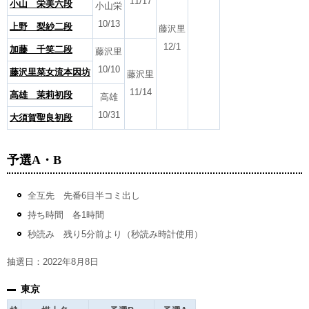
11/17
小山 栄美六段
小山栄
10/13
上野 梨紗二段
藤沢里
12/1
加藤 千笑二段
藤沢里
10/10
藤沢里菜女流本因坊
藤沢里
11/14
高雄 茉莉初段
高雄
10/31
大須賀聖良初段
予選A・B
全互先 先番6目半コミ出し
持ち時間 各1時間
秒読み 残り5分前より（秒読み時計使用）
抽選日：2022年8月8日
東京