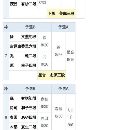
8/30
茂呂 有紗二段
下坂 美織三段
枠
予選B
予選A
徐 文燕初段
徐
8/26
吉原由香里六段
徐
星合
8/26
7
兆 乾二段
兆
9/16
8/26
原 幸子四段
星合 志保三段
枠
予選B
予選A
森 智咲初段
森智
8/30
尚司 和子三段
森智
向井
8/30
8
奥田 あや四段
千
奥田
9/6
8/30
木部 夏生二段