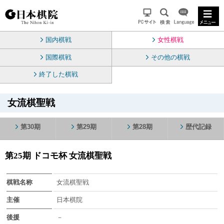
国内棋戦
女性棋戦
国際棋戦
その他の棋戦
終了した棋戦
女流棋聖戦
第30期
第29期
第28期
歴代記録
第25期 ドコモ杯 女流棋聖戦
棋戦名称
女流棋聖戦
主催
日本棋院
後援
－