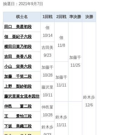
抽選日：2021年9月7日
棋士名
1回戦
2回戦
準決勝
決勝
田口 美星初段
佃
10/14
佃 亜紀子六段
佃
11/8
横田日菜乃初段
吉田美
9/23
吉田 美香八段
加藤千
11/25
小山 栄美六段
加藤千
10/28
加藤 千笑二段
加藤千
11/11
上野 梨紗初段
藤沢里
10/11
藤沢里菜女流本因坊
鈴木歩
12/6
仲邑 菫二段
仲邑菫
10/28
王 景怡三段
鈴木歩
11/11
下坂 美織三段
鈴木歩
9/23