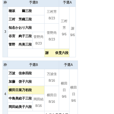
枠
予選B
予選A
穂坂 繭三段
三村芳
8/23
三村 芳織三段
三村
知念かおり六段
芳
謝
3
菅野尚
9/6
9/6
谷宮 絢子三段
菅野尚
8/23
8/23
菅野 尚美三段
謝 依旻六段
枠
予選B
予選A
万波 佳奈四段
万波佳
8/16
加藤 啓子六段
横田
横田
横田日菜乃初段
日
4
日
横田日
9/6
中島美絵子三段
岡田結
9/6
8/16
8/16
岡田結美子六段