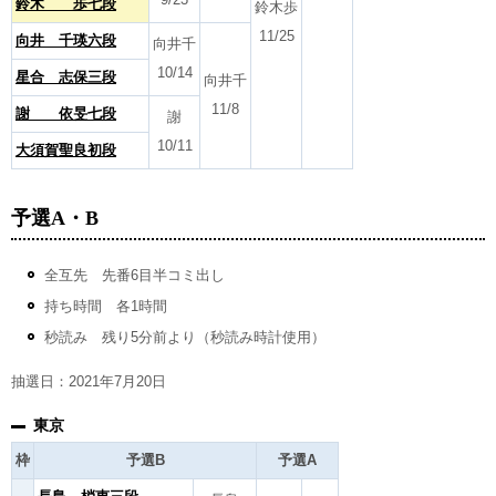
鈴木 歩七段
鈴木歩
11/25
向井 千瑛六段
向井千
10/14
星合 志保三段
向井千
11/8
謝 依旻七段
謝
10/11
大須賀聖良初段
予選A・B
全互先 先番6目半コミ出し
持ち時間 各1時間
秒読み 残り5分前より（秒読み時計使用）
抽選日：2021年7月20日
東京
枠
予選B
予選A