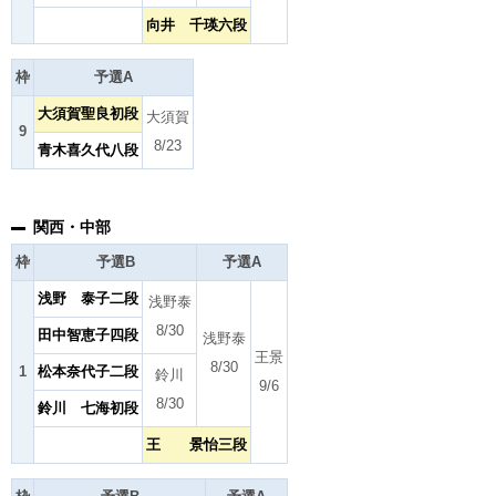
向井 千瑛六段
枠
予選A
大須賀聖良初段
大須賀
9
8/23
青木喜久代八段
関西・中部
枠
予選B
予選A
浅野 泰子二段
浅野泰
8/30
田中智恵子四段
浅野泰
王景
8/30
1
松本奈代子二段
鈴川
9/6
8/30
鈴川 七海初段
王 景怡三段