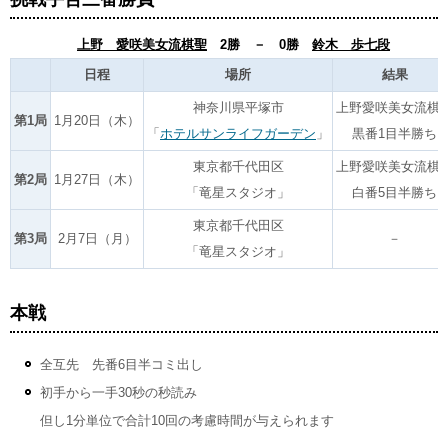
上野 愛咲美女流棋聖
2勝 － 0勝
鈴木 歩七段
日程
場所
結果
神奈川県平塚市
上野愛咲美女流棋
第1局
1月20日（木）
「
ホテルサンライフガーデン
」
黒番1目半勝ち
東京都千代田区
上野愛咲美女流棋
第2局
1月27日（木）
「竜星スタジオ」
白番5目半勝ち
東京都千代田区
第3局
2月7日（月）
－
「竜星スタジオ」
本戦
全互先 先番6目半コミ出し
初手から一手30秒の秒読み
但し1分単位で合計10回の考慮時間が与えられます