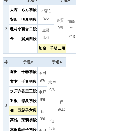
枠
予選B
予選A
大森 らん初段
大森ら
9/6
安田 明夏初段
金賢
加藤
9/6
2
種村小百合二段
千
金賢
9/13
9/6
金 賢貞四段
加藤 千笑二段
枠
予選B
予選A
塚田 千春初段
塚田
9/6
宮本 千春初段
水戸
9/6
水戸夕香里三段
水戸
9/6
羽根 彩夏初段
佃
3
9/13
佃 亜紀子六段
佃
9/6
髙雄 茉莉初段
佃
9/6
本田真理子初段
本田