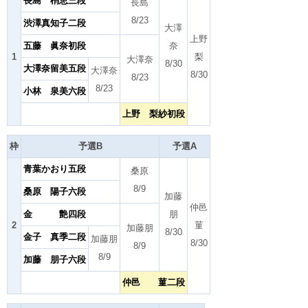
長島 梢恵三段
長島
8/23
渋澤真知子二段
大澤
上野
五藤 眞奈初段
奈
1
梨
大澤奈
8/30
大澤奈留美五段
大澤奈
8/30
8/23
8/23
小林 泉美六段
上野 梨紗初段
枠
予選B
予選A
青葉かおり五段
桑原
8/9
桑原 陽子六段
加藤
仲邑
金 艶四段
朋
2
菫
加藤朋
8/30
金子 真季二段
加藤朋
8/30
8/9
8/9
加藤 朋子六段
仲邑 菫二段