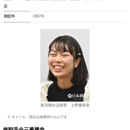
定
創設年
1997年
第25期女流棋聖 上野愛咲美
※ タイトル、段位は抽選時のものです
挑戦手合三番勝負