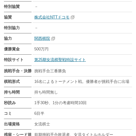
特別協賛
－
協賛
株式会社NTTドコモ
特別協力
－
協力
関西棋院
優勝賞金
500万円
特設サイト
第25期女流棋聖戦特設サイト
挑戦手合・決勝
挑戦手合三番勝負
棋戦形式
16名によるトーナメント戦。優勝者が挑戦手合に出場
持ち時間
持ち時間無し
秒読み
1手30秒、1分の考慮時間10回
コミ
6目半
出場資格
女流棋士
残留・シード規
前期挑戦手合敗退者、女流タイトルホルダー