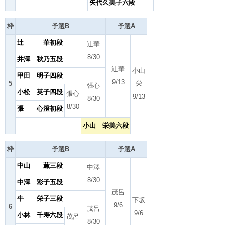
矢代久美子六段
枠
予選B
予選A
辻 華初段
辻華
8/30
井澤 秋乃五段
辻華
小山
甲田 明子四段
9/13
5
栄
張心
小松 英子四段
張心
9/13
8/30
8/30
張 心澄初段
小山 栄美六段
枠
予選B
予選A
中山 薫三段
中澤
8/30
中澤 彩子五段
茂呂
牛 栄子三段
下坂
9/6
6
茂呂
9/6
小林 千寿六段
茂呂
8/30