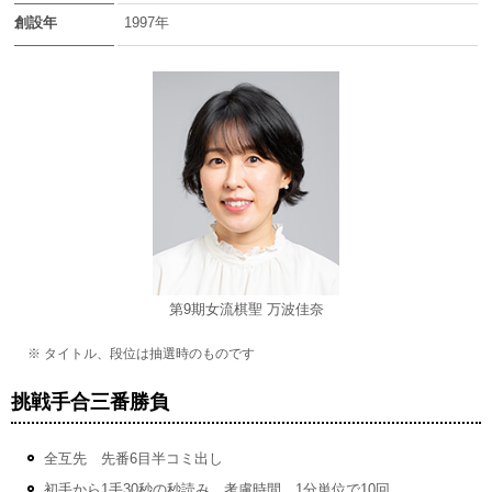
創設年
1997年
第9期女流棋聖 万波佳奈
※ タイトル、段位は抽選時のものです
挑戦手合三番勝負
全互先 先番6目半コミ出し
初手から1手30秒の秒読み、考慮時間 1分単位で10回