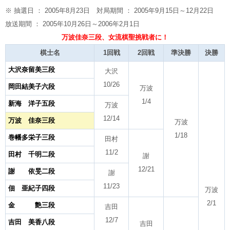
※ 抽選日 ： 2005年8月23日 対局期間 ： 2005年9月15日～12月22日
放送期間 ： 2005年10月26日～2006年2月1日
万波佳奈三段、女流棋聖挑戦者に！
棋士名
1回戦
2回戦
準決勝
決勝
大沢奈留美三段
大沢
10/26
岡田結美子六段
万波
1/4
新海 洋子五段
万波
12/14
万波 佳奈三段
万波
1/18
巻幡多栄子三段
田村
11/2
田村 千明二段
謝
12/21
謝 依旻二段
謝
11/23
佃 亜紀子四段
万波
2/1
金 艶三段
吉田
12/7
吉田 美香八段
吉田