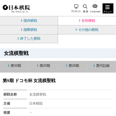
国内棋戦
女性棋戦
国際棋戦
その他の棋戦
終了した棋戦
女流棋聖戦
第30期
第29期
第28期
歴代記録
第9期 ドコモ杯 女流棋聖戦
棋戦名称
女流棋聖戦
主催
日本棋院
後援
－