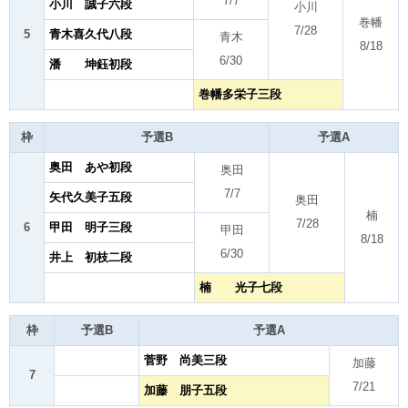
7/7
小川 誠子六段
小川
巻幡
7/28
5
青木喜久代八段
青木
8/18
6/30
潘 坤鈺初段
巻幡多栄子三段
枠
予選B
予選A
奥田 あや初段
奥田
7/7
矢代久美子五段
奥田
楠
7/28
6
甲田 明子三段
甲田
8/18
6/30
井上 初枝二段
楠 光子七段
枠
予選B
予選A
菅野 尚美三段
加藤
7
7/21
加藤 朋子五段