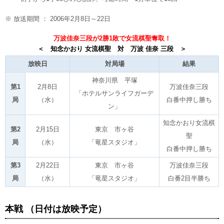
※ 放送期間 ： 2006年2月8日～22日
万波佳奈三段が2勝1敗で女流棋聖奪取！
＜ 知念かおり 女流棋聖 対 万波 佳奈 三段 ＞
放映日
対局場
結果
神奈川県 平塚
第1
2月8日
万波佳奈三段
「ホテルサンライフガーデ
局
（水）
白番中押し勝ち
ン」
知念かおり女流棋
第2
2月15日
東京 市ヶ谷
聖
局
（水）
「竜星スタジオ」
白番中押し勝ち
第3
2月22日
東京 市ヶ谷
万波佳奈三段
局
（水）
「竜星スタジオ」
白番2目半勝ち
本戦 （日付は放映予定）