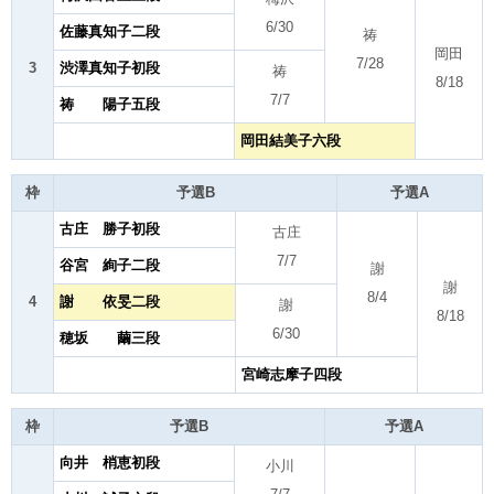
6/30
佐藤真知子二段
祷
岡田
7/28
3
渋澤真知子初段
祷
8/18
7/7
祷 陽子五段
岡田結美子六段
枠
予選B
予選A
古庄 勝子初段
古庄
7/7
谷宮 絢子二段
謝
謝
8/4
4
謝 依旻二段
謝
8/18
6/30
穂坂 繭三段
宮崎志摩子四段
枠
予選B
予選A
向井 梢恵初段
小川