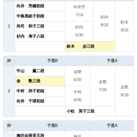
向井 芳織初段
向井芳
7/14
中島美絵子初段
杉内
鈴木
8/18
1
尚司 和子三段
杉内
9/15
6/30
杉内 寿子八段
鈴木 歩三段
枠
予選B
予選A
中山 薫二段
金艶
6/30
金 艶三段
金艶
金艶
7/28
2
中村 邦子初段
中村
8/18
6/30
向井 千瑛初段
小松 英子三段
枠
予選B
予選A
梅沢由香里五段
梅沢