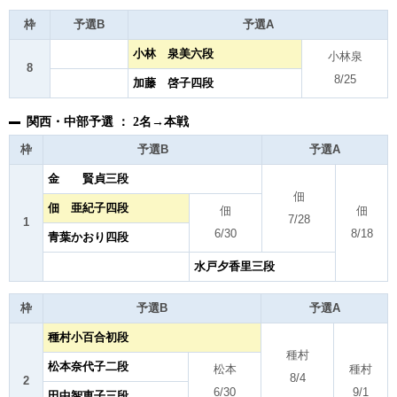
枠
予選B
予選A
小林 泉美六段
小林泉
8
8/25
加藤 啓子四段
関西・中部予選 ： 2名→本戦
枠
予選B
予選A
金 賢貞三段
佃
佃 亜紀子四段
佃
佃
7/28
1
6/30
8/18
青葉かおり四段
水戸夕香里三段
枠
予選B
予選A
種村小百合初段
種村
松本奈代子二段
松本
種村
8/4
2
6/30
9/1
田中智恵子三段