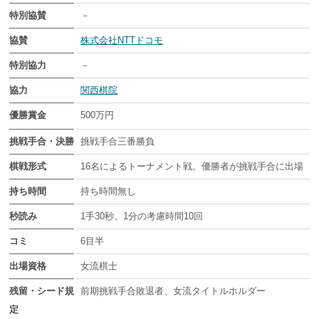
特別協賛
－
協賛
株式会社NTTドコモ
特別協力
－
協力
関西棋院
優勝賞金
500万円
挑戦手合・決勝
挑戦手合三番勝負
棋戦形式
16名によるトーナメント戦。優勝者が挑戦手合に出場
持ち時間
持ち時間無し
秒読み
1手30秒、1分の考慮時間10回
コミ
6目半
出場資格
女流棋士
残留・シード規
前期挑戦手合敗退者、女流タイトルホルダー
定