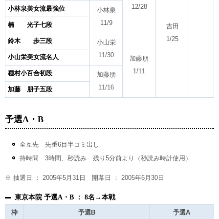
12/28
小林泉美女流最強位
小林泉
11/9
楠 光子七段
吉田
1/25
鈴木 歩三段
小山栄
11/30
小山栄美女流名人
加藤朋
1/11
種村小百合初段
加藤朋
11/16
加藤 朋子五段
予選A・B
全互先 先番6目半コミ出し
持時間 3時間、秒読み 残り5分前より（秒読み時計使用）
※ 抽選日 ： 2005年5月31日 開幕日 ： 2005年6月30日
東京本院 予選A・B ： 8名→本戦
枠
予選B
予選A