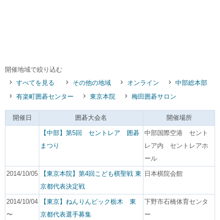
開催地域で絞り込む
すべてを見る
その他の地域
オンライン
中部総本部
有楽町囲碁センター
東京本院
梅田囲碁サロン
開催日
囲碁大会名
開催場所
【中部】第5回 セントレア 囲碁
中部国際空港 セント
まつり
レア内 セントレアホ
ール
2014/10/05
【東京本院】第4回こども棋聖戦 東
日本棋院会館
京都代表決定戦
2014/10/04
【東京】ねんりんピック栃木 東
下野市石橋体育センタ
〜
京都代表選手募集
ー