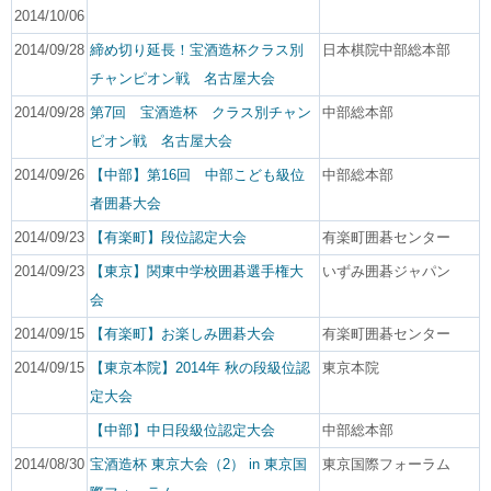
2014/10/06
2014/09/28
締め切り延長！宝酒造杯クラス別
日本棋院中部総本部
チャンピオン戦 名古屋大会
2014/09/28
第7回 宝酒造杯 クラス別チャン
中部総本部
ピオン戦 名古屋大会
2014/09/26
【中部】第16回 中部こども級位
中部総本部
者囲碁大会
2014/09/23
【有楽町】段位認定大会
有楽町囲碁センター
2014/09/23
【東京】関東中学校囲碁選手権大
いずみ囲碁ジャパン
会
2014/09/15
【有楽町】お楽しみ囲碁大会
有楽町囲碁センター
2014/09/15
【東京本院】2014年 秋の段級位認
東京本院
定大会
【中部】中日段級位認定大会
中部総本部
2014/08/30
宝酒造杯 東京大会（2） in 東京国
東京国際フォーラム