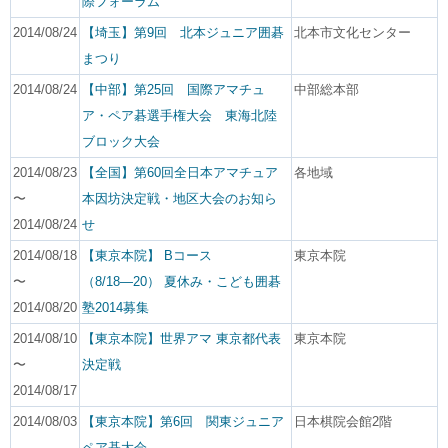
際フォーラム
2014/08/24
【埼玉】第9回 北本ジュニア囲碁
北本市文化センター
まつり
2014/08/24
【中部】第25回 国際アマチュ
中部総本部
ア・ペア碁選手権大会 東海北陸
ブロック大会
2014/08/23
【全国】第60回全日本アマチュア
各地域
〜
本因坊決定戦・地区大会のお知ら
2014/08/24
せ
2014/08/18
【東京本院】 Bコース
東京本院
〜
（8/18―20） 夏休み・こども囲碁
2014/08/20
塾2014募集
2014/08/10
【東京本院】世界アマ 東京都代表
東京本院
〜
決定戦
2014/08/17
2014/08/03
【東京本院】第6回 関東ジュニア
日本棋院会館2階
ペア碁大会