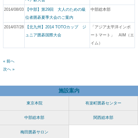
2014/08/03
【中部】第29回 大人のための級
中部総本部
位者囲碁夏季大会のご案内
2014/07/28
【北九州】2014 TOTOカップ ジ
「アジア太平洋インポ
ュニア囲碁国際大会
ートマート」 AIM（エ
イム）
« 前へ
次へ »
施設案内
東京本院
有楽町囲碁センター
中部総本部
関西総本部
梅田囲碁サロン