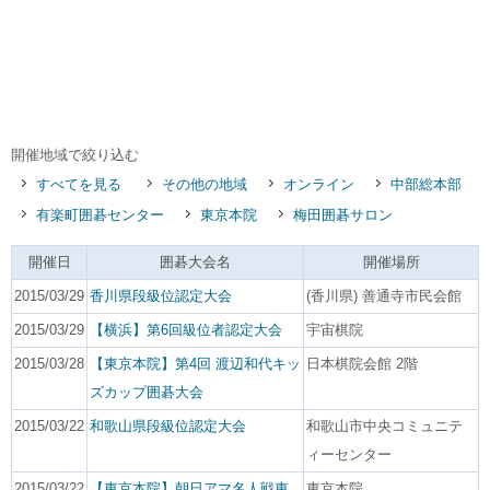
開催地域で絞り込む
すべてを見る
その他の地域
オンライン
中部総本部
有楽町囲碁センター
東京本院
梅田囲碁サロン
開催日
囲碁大会名
開催場所
2015/03/29
香川県段級位認定大会
(香川県) 善通寺市民会館
2015/03/29
【横浜】第6回級位者認定大会
宇宙棋院
2015/03/28
【東京本院】第4回 渡辺和代キッ
日本棋院会館 2階
ズカップ囲碁大会
2015/03/22
和歌山県段級位認定大会
和歌山市中央コミュニテ
ィーセンター
2015/03/22
【東京本院】朝日アマ名人戦東
東京本院