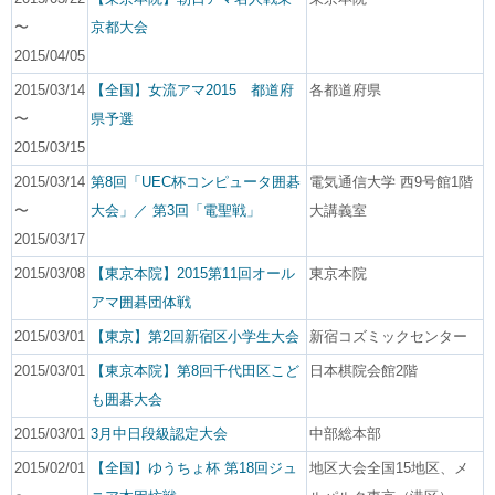
〜
京都大会
2015/04/05
2015/03/14
【全国】女流アマ2015 都道府
各都道府県
〜
県予選
2015/03/15
2015/03/14
第8回「UEC杯コンピュータ囲碁
電気通信大学 西9号館1階
〜
大会」／ 第3回「電聖戦」
大講義室
2015/03/17
2015/03/08
【東京本院】2015第11回オール
東京本院
アマ囲碁団体戦
2015/03/01
【東京】第2回新宿区小学生大会
新宿コズミックセンター
2015/03/01
【東京本院】第8回千代田区こど
日本棋院会館2階
も囲碁大会
2015/03/01
3月中日段級認定大会
中部総本部
2015/02/01
【全国】ゆうちょ杯 第18回ジュ
地区大会全国15地区、メ