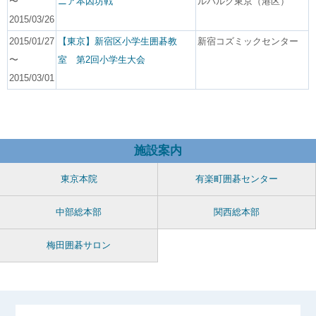
〜
ニア本因坊戦
ルパルク東京（港区）
2015/03/26
2015/01/27
【東京】新宿区小学生囲碁教
新宿コズミックセンター
〜
室 第2回小学生大会
2015/03/01
施設案内
東京本院
有楽町囲碁センター
中部総本部
関西総本部
梅田囲碁サロン