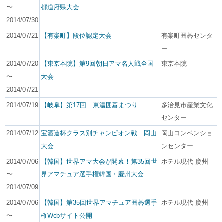
〜
都道府県大会
2014/07/30
2014/07/21
【有楽町】段位認定大会
有楽町囲碁センタ
ー
2014/07/20
【東京本院】第9回朝日アマ名人戦全国
東京本院
〜
大会
2014/07/21
2014/07/19
【岐阜】第17回 東濃囲碁まつり
多治見市産業文化
センター
2014/07/12
宝酒造杯クラス別チャンピオン戦 岡山
岡山コンベンショ
大会
ンセンター
2014/07/06
【韓国】世界アマ大会が開幕！第35回世
ホテル現代 慶州
〜
界アマチュア選手権韓国・慶州大会
2014/07/09
2014/07/06
【韓国】第35回世界アマチュア囲碁選手
ホテル現代 慶州
〜
権Webサイト公開