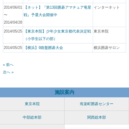
2014/06/01
【ネット】『第13回囲碁アマチュア竜星
インターネット
〜
戦』予選大会開催中
2014/04/28
2014/05/25
【東京本院】少年少女東京都代表決定戦
東京本院
（小学生以下の部）
2014/05/25
【横浜】9路盤囲碁大会
横浜囲碁サロン
« 前へ
次へ »
施設案内
東京本院
有楽町囲碁センター
中部総本部
関西総本部