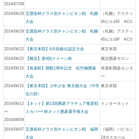
2014/07/09
2014/06/29
宝酒造杯クラス別チャンピオン戦 札幌
（札幌）アスティ
大会
45ビル16F ACU
2014/06/29
宝酒造杯クラス別チャンピオン戦 札幌
（札幌）アスティ
大会
45ビル16F ACU
2014/06/22
【東京本院】6月段級位認定大会
東京本院
2014/06/22
【横浜】第4回クイーン杯
横浜囲碁サロン
2014/06/15
【有楽町】開館1周年記念 松竹梅囲碁
有楽町囲碁センタ
大会
ー
2014/06/15
【東京本院】少年少女 東京都大会（中学
東京本院
生の部）
2014/06/12
【ネット】第13回囲碁アマチュア竜星戦
インターネット
〜
スカパー! 杯ネット囲碁選手権大会
2014/08/09
2014/06/07
宝酒造杯クラス別チャンピオン戦 福岡
（福岡）パピヨン
大会
24ガスホール