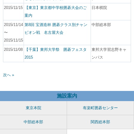
2015/11/15
【東京】東京都中学校囲碁大会のご
日本棋院
案内
2015/11/14
第8回 宝酒造杯 囲碁クラス別チャン
中部総本部
〜
ピオン戦 名古屋大会
2015/11/15
2015/11/08
【千葉】東邦大学祭 囲碁フェスタ
東邦大学習志野キャ
2015
ンパス
次へ »
施設案内
東京本院
有楽町囲碁センター
中部総本部
関西総本部