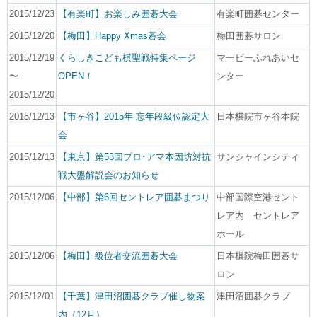
2015/12/23
【有楽町】お楽しみ囲碁大会
有楽町囲碁センター
2015/12/20
【梅田】Happy Xmas碁会
梅田囲碁サロン
2015/12/19
くらしきこども棋聖戦特集ページ
マービーふれあいセ
〜
OPEN！
ンター
2015/12/20
2015/12/13
【市ヶ谷】2015年 忘年段級位認定大
日本棋院市ヶ谷本院
会
2015/12/13
【東京】第53回プロ･アマ本因坊対抗
サンシャインシティ
戦大盤解説会のお知らせ
2015/12/06
【中部】第6回セントレア囲碁まつり
中部国際空港セント
レア内 セントレア
ホール
2015/12/06
【梅田】級位者交流囲碁大会
日本棋院梅田囲碁サ
ロン
2015/12/01
【千葉】津田沼囲碁クラブ催し物案
津田沼囲碁クラブ
内（12月）