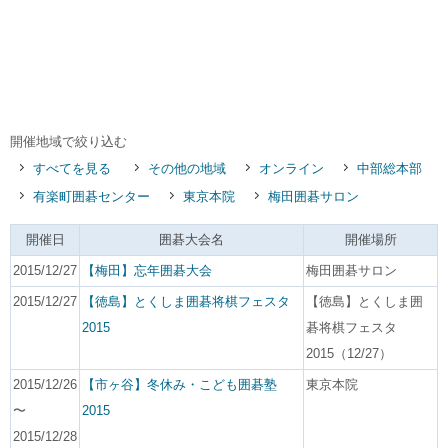
開催地域で絞り込む
すべてを見る
その他の地域
オンライン
中部総本部
有楽町囲碁センター
東京本院
梅田囲碁サロン
開催日
囲碁大会名
開催場所
2015/12/27
【梅田】忘年囲碁大会
梅田囲碁サロン
2015/12/27
【徳島】とくしま囲碁将棋フェスタ
【徳島】とくしま囲
2015
碁将棋フェスタ
2015（12/27）
2015/12/26
【市ヶ谷】冬休み・こども囲碁塾
東京本院
〜
2015
2015/12/28