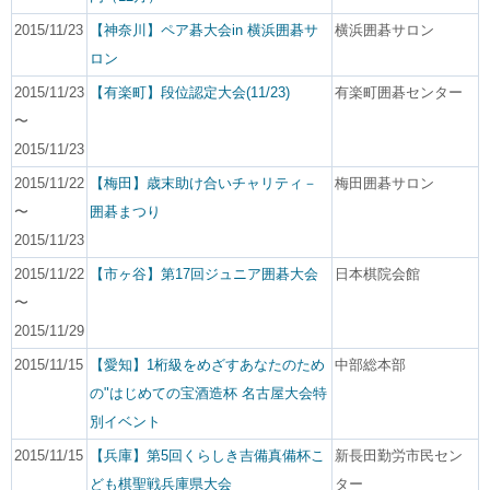
2015/11/23
【神奈川】ペア碁大会in 横浜囲碁サ
横浜囲碁サロン
ロン
2015/11/23
【有楽町】段位認定大会(11/23)
有楽町囲碁センター
〜
2015/11/23
2015/11/22
【梅田】歳末助け合いチャリティ－
梅田囲碁サロン
〜
囲碁まつり
2015/11/23
2015/11/22
【市ヶ谷】第17回ジュニア囲碁大会
日本棋院会館
〜
2015/11/29
2015/11/15
【愛知】1桁級をめざすあなたのため
中部総本部
の"はじめての宝酒造杯 名古屋大会特
別イベント
2015/11/15
【兵庫】第5回くらしき吉備真備杯こ
新長田勤労市民セン
ども棋聖戦兵庫県大会
ター