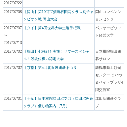
2017/07/22
2017/07/08
【岡山】第10回宝酒造杯囲碁クラス別チャ
岡山コンベンシ
ンピオン戦 岡山大会
ョンセンター
2017/07/07
【タイ】第4回世界大学生選手権戦
パンヤーピワッ
〜
ト経営大学
2017/07/13
2017/07/02
【梅田】七段戦も実施！サマースペシャ
日本棋院梅田囲
ル！段級位棋力認定大会
碁サロン
2017/07/02
【京都】第5回北近畿囲碁まつり
舞鶴市商工観光
センター まいづ
るベイ・プラザ4
階交流室
2017/07/01
【千葉】日本棋院津田沼支部（津田沼囲碁
津田沼囲碁クラ
クラブ）催し物案内（7月）
ブ