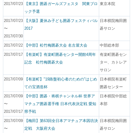
2017/07/23
【東京】囲碁ガールズフェスタ 関東ブロ
東京本院
ック予選
2017/07/23
【大阪】夏休み子ども囲碁フェスティバル
日本棋院梅田囲
〜
2017
碁サロン
2017/07/30
2017/07/22
【中部】松竹梅囲碁大会 名古屋大会
中部総本部
2017/07/17
【有楽町】有楽町囲碁センター開館4周年
有楽町囲碁セン
記念 松竹梅囲碁大会
ター、カトレア
サロン
2017/07/09
【有楽町】"19路盤初心者のための"はじめ
日本棋院有楽町
ての宝酒造杯
囲碁センター
2017/07/09
【中部】囲碁・将棋チャンネル杯 世界ア
日本棋院中部総
〜
マチュア囲碁選手権 日本代表決定戦 愛知
本部
2017/07/17
県予戦
2017/07/09
【梅田】第63回全日本アマチュア本因坊決
日本棋院梅田囲
〜
定戦 大阪府大会
碁サロン