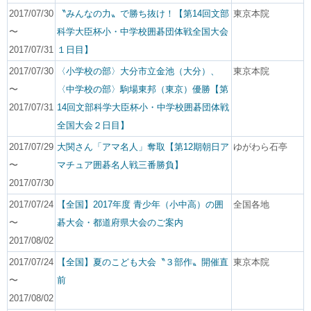
2017/07/30
〝みんなの力〟で勝ち抜け！【第14回文部
東京本院
〜
科学大臣杯小・中学校囲碁団体戦全国大会
2017/07/31
１日目】
2017/07/30
〈小学校の部〉大分市立金池（大分）、
東京本院
〜
〈中学校の部〉駒場東邦（東京）優勝【第
2017/07/31
14回文部科学大臣杯小・中学校囲碁団体戦
全国大会２日目】
2017/07/29
大関さん「アマ名人」奪取【第12期朝日ア
ゆがわら石亭
〜
マチュア囲碁名人戦三番勝負】
2017/07/30
2017/07/24
【全国】2017年度 青少年（小中高）の囲
全国各地
〜
碁大会・都道府県大会のご案内
2017/08/02
2017/07/24
【全国】夏のこども大会〝３部作〟開催直
東京本院
〜
前
2017/08/02