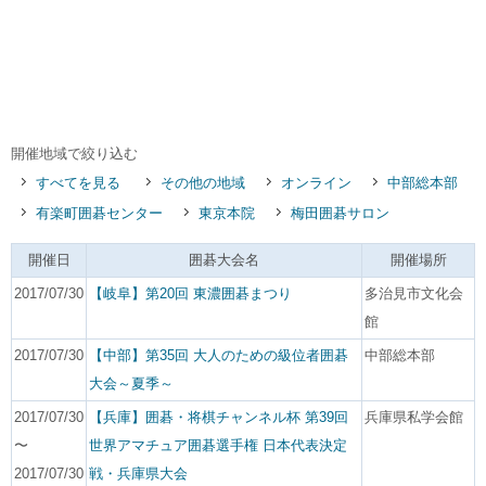
開催地域で絞り込む
すべてを見る
その他の地域
オンライン
中部総本部
有楽町囲碁センター
東京本院
梅田囲碁サロン
開催日
囲碁大会名
開催場所
2017/07/30
【岐阜】第20回 東濃囲碁まつり
多治見市文化会
館
2017/07/30
【中部】第35回 大人のための級位者囲碁
中部総本部
大会～夏季～
2017/07/30
【兵庫】囲碁・将棋チャンネル杯 第39回
兵庫県私学会館
〜
世界アマチュア囲碁選手権 日本代表決定
2017/07/30
戦・兵庫県大会