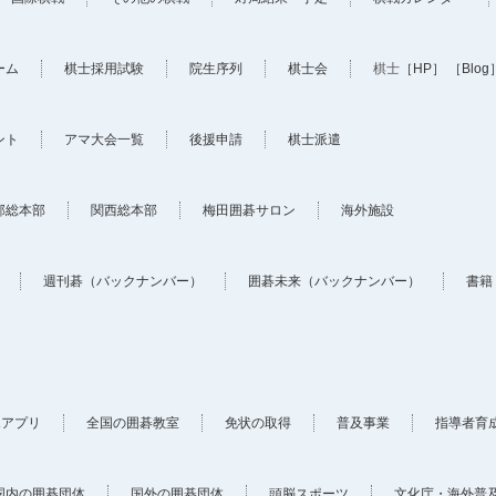
ーム
棋士採用試験
院生序列
棋士会
棋士
［HP］
［Blog
ント
アマ大会一覧
後援申請
棋士派遣
部総本部
関西総本部
梅田囲碁サロン
海外施設
週刊碁（バックナンバー）
囲碁未来（バックナンバー）
書籍
ホアプリ
全国の囲碁教室
免状の取得
普及事業
指導者育
国内の囲碁団体
国外の囲碁団体
頭脳スポーツ
文化庁・海外普