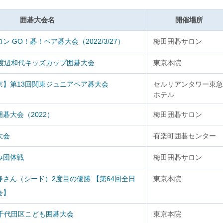
囲碁大会名
開催場所
 GO！碁！ペア碁大会（2022/3/27）
梅田囲碁サロン
回渡辺和代キッズカップ囲碁大会
東京本院
京】第13回関東ジュニアペア碁大会
セルリアンタワー東急
ホテル
碁大会（2022）
梅田囲碁サロン
大会
有楽町囲碁センター
み団体戦
梅田囲碁サロン
さん（シード）2度目の優勝 【第64回全日
東京本院
会】
回千代田区こども囲碁大会
東京本院