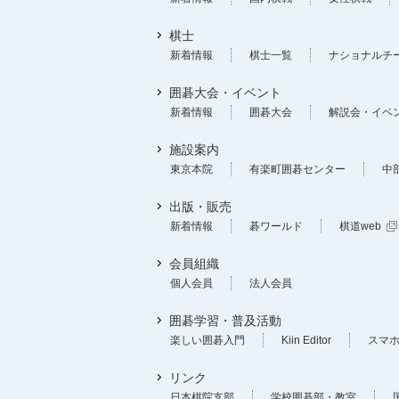
棋士
新着情報
棋士一覧
ナショナルチ
囲碁大会・イベント
新着情報
囲碁大会
解説会・イベ
施設案内
東京本院
有楽町囲碁センター
中
出版・販売
新着情報
碁ワールド
棋道web
会員組織
個人会員
法人会員
囲碁学習・普及活動
楽しい囲碁入門
Kiin Editor
スマ
リンク
日本棋院支部
学校囲碁部・教室