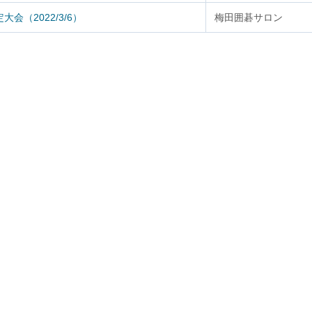
会（2022/3/6）
梅田囲碁サロン