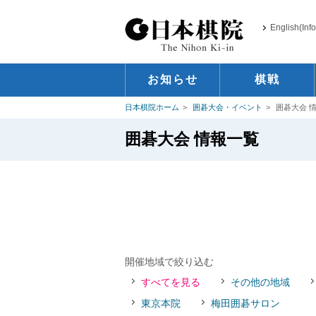
English(Inf
お知らせ
棋戦
日本棋院ホーム
囲碁大会・イベント
囲碁大会 
囲碁大会 情報一覧
開催地域で絞り込む
すべてを見る
その他の地域
東京本院
梅田囲碁サロン