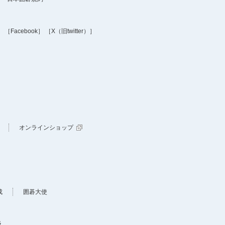
］
［Facebook］
［X（旧twitter）］
オンラインショップ
成
囲碁大使
及