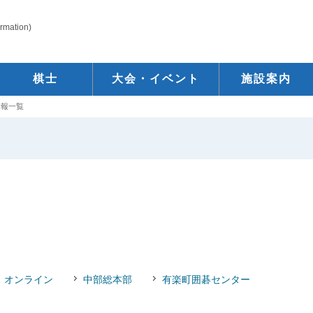
ormation)
棋士
大会・イベント
施設案内
情報一覧
オンライン
中部総本部
有楽町囲碁センター