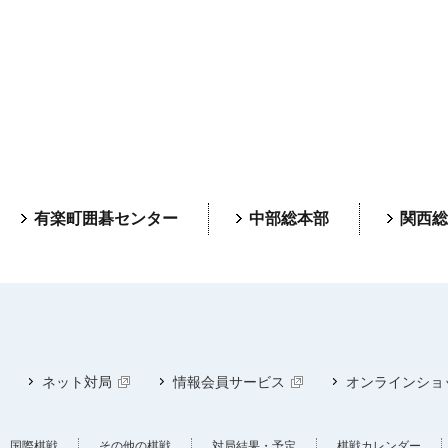
有楽町囲碁センター
中部総本部
関西総
ネット対局
情報会員サービス
オンラインショ
国際棋戦
その他の棋戦
対局結果・予定
棋戦カレンダー