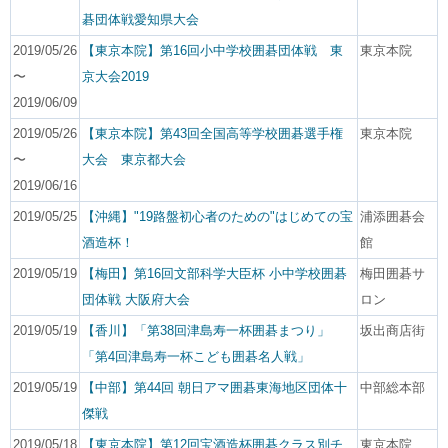
碁団体戦愛知県大会
2019/05/26
【東京本院】第16回小中学校囲碁団体戦 東
東京本院
〜
京大会2019
2019/06/09
2019/05/26
【東京本院】第43回全国高等学校囲碁選手権
東京本院
〜
大会 東京都大会
2019/06/16
2019/05/25
【沖縄】"19路盤初心者のための"はじめての宝
浦添囲碁会
酒造杯！
館
2019/05/19
【梅田】第16回文部科学大臣杯 小中学校囲碁
梅田囲碁サ
団体戦 大阪府大会
ロン
2019/05/19
【香川】「第38回津島寿一杯囲碁まつり」
坂出商店街
「第4回津島寿一杯こども囲碁名人戦」
2019/05/19
【中部】第44回 朝日アマ囲碁東海地区団体十
中部総本部
傑戦
2019/05/18
【東京本院】第12回宝酒造杯囲碁クラス別チ
東京本院