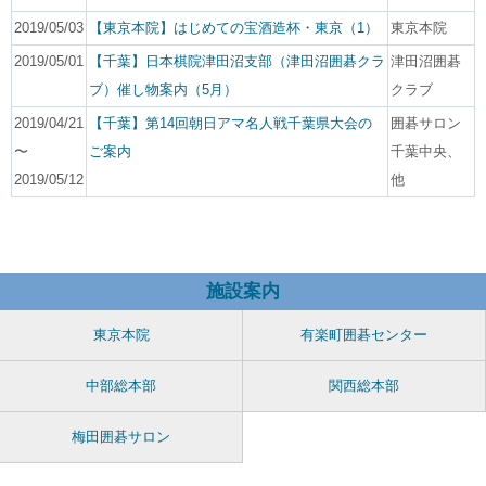
2019/05/03
【東京本院】はじめての宝酒造杯・東京（1）
東京本院
2019/05/01
【千葉】日本棋院津田沼支部（津田沼囲碁クラ
津田沼囲碁
ブ）催し物案内（5月）
クラブ
2019/04/21
【千葉】第14回朝日アマ名人戦千葉県大会の
囲碁サロン
〜
ご案内
千葉中央、
2019/05/12
他
施設案内
東京本院
有楽町囲碁センター
中部総本部
関西総本部
梅田囲碁サロン