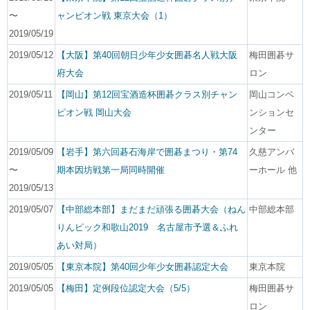
〜
ャンピオン戦 東京大会（1）
2019/05/19
2019/05/12
【大阪】第40回朝日少年少女囲碁名人戦大阪
梅田囲碁サ
府大会
ロン
2019/05/11
【岡山】第12回宝酒造杯囲碁クラス別チャン
岡山コンベ
ピオン戦 岡山大会
ンションセ
ンター
2019/05/09
【岩手】第六回碁石海岸で囲碁まつり・第74
久慈アンバ
〜
期本因坊戦第一局同時開催
ーホール 他
2019/05/13
2019/05/07
【中部総本部】まだまだ頑張る囲碁大会（ねん
中部総本部
りんピック和歌山2019 名古屋市予選＆ふれ
あい対局）
2019/05/05
【東京本院】第40回少年少女囲碁認定大会
東京本院
2019/05/05
【梅田】定例段位認定大会（5/5）
梅田囲碁サ
ロン