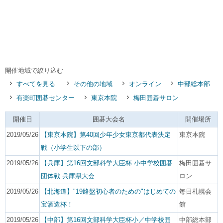
開催地域で絞り込む
すべてを見る
その他の地域
オンライン
中部総本部
有楽町囲碁センター
東京本院
梅田囲碁サロン
開催日
囲碁大会名
開催場所
2019/05/26
【東京本院】第40回少年少女東京都代表決定
東京本院
戦（小学生以下の部）
2019/05/26
【兵庫】第16回文部科学大臣杯 小中学校囲碁
梅田囲碁サ
団体戦 兵庫県大会
ロン
2019/05/26
【北海道】"19路盤初心者のための"はじめての
毎日札幌会
宝酒造杯！
館
2019/05/26
【中部】第16回文部科学大臣杯小／中学校囲
中部総本部