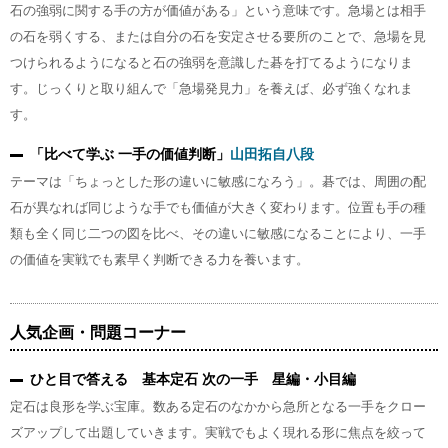
石の強弱に関する手の方が価値がある」という意味です。急場とは相手
の石を弱くする、または自分の石を安定させる要所のことで、急場を見
つけられるようになると石の強弱を意識した碁を打てるようになりま
す。じっくりと取り組んで「急場発見力」を養えば、必ず強くなれま
す。
「比べて学ぶ 一手の価値判断」
山田拓自八段
テーマは「ちょっとした形の違いに敏感になろう」。碁では、周囲の配
石が異なれば同じような手でも価値が大きく変わります。位置も手の種
類も全く同じ二つの図を比べ、その違いに敏感になることにより、一手
の価値を実戦でも素早く判断できる力を養います。
人気企画・問題コーナー
ひと目で答える 基本定石 次の一手 星編・小目編
定石は良形を学ぶ宝庫。数ある定石のなかから急所となる一手をクロー
ズアップして出題していきます。実戦でもよく現れる形に焦点を絞って