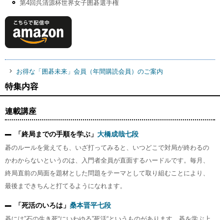
第4回呉清源杯世界女子囲碁選手権
お得な「囲碁未来」会員（年間購読会員）のご案内
特集内容
連載講座
「終局までの手順を学ぶ」
大橋成哉七段
碁のルールを覚えても、いざ打ってみると、いつどこで対局が終わるの
かわからないというのは、入門者全員が直面するハードルです。毎月、
終局直前の局面を題材とした問題をテーマとして取り組むことにより、
最後まできちんと打てるようになれます。
「死活のいろは」
桑本晋平七段
碁には”石の生き死“にいわゆる”死活“というものがあります。碁を学ぶ上