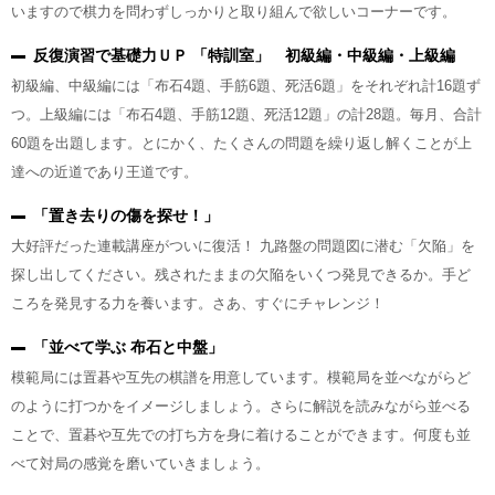
いますので棋力を問わずしっかりと取り組んで欲しいコーナーです。
反復演習で基礎力ＵＰ 「特訓室」 初級編・中級編・上級編
初級編、中級編には「布石4題、手筋6題、死活6題」をそれぞれ計16題ず
つ。上級編には「布石4題、手筋12題、死活12題」の計28題。毎月、合計
60題を出題します。とにかく、たくさんの問題を繰り返し解くことが上
達への近道であり王道です。
「置き去りの傷を探せ！」
大好評だった連載講座がついに復活！ 九路盤の問題図に潜む「欠陥」を
探し出してください。残されたままの欠陥をいくつ発見できるか。手ど
ころを発見する力を養います。さあ、すぐにチャレンジ！
「並べて学ぶ 布石と中盤」
模範局には置碁や互先の棋譜を用意しています。模範局を並べながらど
のように打つかをイメージしましょう。さらに解説を読みながら並べる
ことで、置碁や互先での打ち方を身に着けることができます。何度も並
べて対局の感覚を磨いていきましょう。