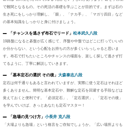
で難関となるもの。その死活の基礎を学ぶことが目的です。まずは石の
生き死にをしっかり理解し、「眼」、「ナカ手」、「マガリ四目」など
の基本知識をしっかりと身に付けましょう。
「チャンスを逃さず布石でリード」
松本武久八段
19路盤になると碁盤が広く感じて、序盤や中盤ではどこに打っていいの
か分からない、という心配をお持ちの方が多くいらっしゃると思いま
す。布石で打ちたいところやチャンスの場面を、楽しく探して逃さず打
てるように、丁寧に解説していきます。
「基本定石の選択 その後」
大森泰志八段
定石は何千通りもあると言われていますが、実際に使う定石はそれほど
多くありません。簡明な基本定石や、難解な定石を回避する手段などは
覚えておくと便利です。「必須定石」、「定石選択」、「定石その後」
を学んでいけば、きっとあなたも定石マスター！
「急場の見つけ方」
小長井 克八段
「大場よりも急場」という格言をご存知でしょうか。「広い場所よりも