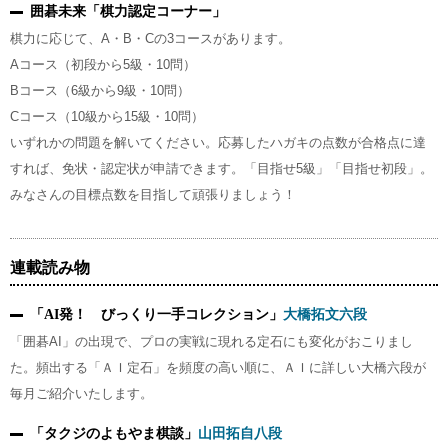
囲碁未来「棋力認定コーナー」
棋力に応じて、A・B・Cの3コースがあります。
Aコース（初段から5級・10問）
Bコース（6級から9級・10問）
Cコース（10級から15級・10問）
いずれかの問題を解いてください。応募したハガキの点数が合格点に達
すれば、免状・認定状が申請できます。「目指せ5級」「目指せ初段」。
みなさんの目標点数を目指して頑張りましょう！
連載読み物
「AI発！ びっくり一手コレクション」
大橋拓文六段
「囲碁AI」の出現で、プロの実戦に現れる定石にも変化がおこりまし
た。頻出する「ＡＩ定石」を頻度の高い順に、ＡＩに詳しい大橋六段が
毎月ご紹介いたします。
「タクジのよもやま棋談」
山田拓自八段