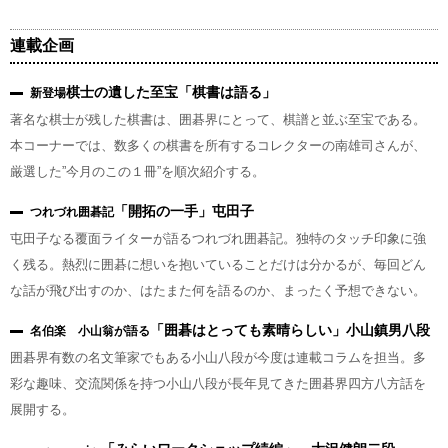
連載企画
棋士の遺した至宝「棋書は語る」
新登場
著名な棋士が残した棋書は、囲碁界にとって、棋譜と並ぶ至宝である。
本コーナーでは、数多くの棋書を所有するコレクターの南雄司さんが、
厳選した”今月のこの１冊”を順次紹介する。
「開拓の一手」屯田子
つれづれ囲碁記
屯田子なる覆面ライターが語るつれづれ囲碁記。独特のタッチ印象に強
く残る。熱烈に囲碁に想いを抱いていることだけは分かるが、毎回どん
な話が飛び出すのか、はたまた何を語るのか、まったく予想できない。
「囲碁はとっても素晴らしい」小山鎮男八段
名伯楽 小山翁が語る
囲碁界有数の名文筆家でもある小山八段が今度は連載コラムを担当。多
彩な趣味、交流関係を持つ小山八段が長年見てきた囲碁界四方八方話を
展開する。