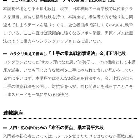
「アマの盲点」田原靖史七段
”ここを間違える”を徹底解説
本誌初登場となる田原七段は、現在、日本棋院の囲碁学校で級位者クラ
スを担当。豊富な指導経験を持つ。本講座は、級位者の方が繰り返し間
違えてしまうテーマを選りすぐり、級位者目線で詳しくていねいに執筆
している。ここを直せば飛躍的に強くなるツボを伝授。田原イズムは魔
法のように棋力をワンランクアップさせるに違いない。
「上手の常套戦術撃退法」金川正明七段
カラクリ覚えて倍返し
ロングランとなった”サカレ形はなぜ悪い”が終了し、その後継として本講
座が誕生。いつも同じような戦術を上手にやられて悔しい思いをしてい
る方は多いはず。本講座ではそんなお悩みを解決する。金川七段が自ら
上手の得意戦法を公開し、対抗策を伝授。同じ間違いを減らすことこそ
上達スピードを一気に早める秘訣だ。
連載講座
「布石の要点」桑本晋平六段
入門・初心者のための
入門者や初心者にとっては、ルールを覚えただけではなかなか実戦に結