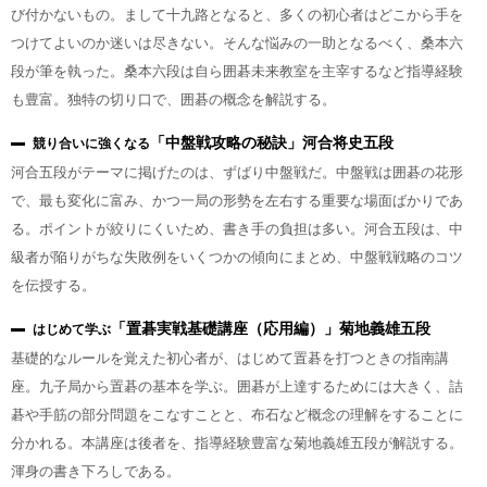
び付かないもの。まして十九路となると、多くの初心者はどこから手を
つけてよいのか迷いは尽きない。そんな悩みの一助となるべく、桑本六
段が筆を執った。桑本六段は自ら囲碁未来教室を主宰するなど指導経験
も豊富。独特の切り口で、囲碁の概念を解説する。
「中盤戦攻略の秘訣」河合将史五段
競り合いに強くなる
河合五段がテーマに掲げたのは、ずばり中盤戦だ。中盤戦は囲碁の花形
で、最も変化に富み、かつ一局の形勢を左右する重要な場面ばかりであ
る。ポイントが絞りにくいため、書き手の負担は多い。河合五段は、中
級者が陥りがちな失敗例をいくつかの傾向にまとめ、中盤戦戦略のコツ
を伝授する。
「置碁実戦基礎講座（応用編）」菊地義雄五段
はじめて学ぶ
基礎的なルールを覚えた初心者が、はじめて置碁を打つときの指南講
座。九子局から置碁の基本を学ぶ。囲碁が上達するためには大きく、詰
碁や手筋の部分問題をこなすことと、布石など概念の理解をすることに
分かれる。本講座は後者を、指導経験豊富な菊地義雄五段が解説する。
渾身の書き下ろしである。