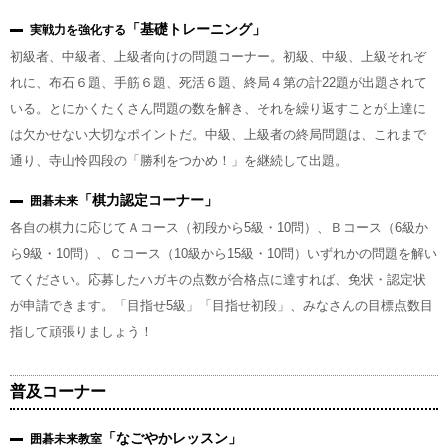
「基礎トレーニング」
実戦力を強化する
初級者、中級者、上級者向けの問題コーナー。初級、中級、上級それぞ
れに、布石６題、手筋６題、死活６題、終局４第の計22題が出題されて
いる。とにかくたくさん問題の数を解き、それを繰り返すことが上達に
は欠かせない大切なポイントだ。中級、上級者の終局問題は、これまで
通り、寺山怜四段の「勝利をつかめ！」を継続して出題。
「棋力認定コーナー」
囲碁未来
各自の棋力に応じてＡコース（初段から5級・10問）、Ｂコース（6級か
ら9級・10問）、Ｃコース（10級から15級・10問）いずれかの問題を解い
てください。応募したハガキの点数が合格点に達すれば、免状・認定状
が申請できます。「目指せ5級」「目指せ初段」、みなさんの目標点数目
指して頑張りましょう！
普及コーナー
「なごやかレッスン」
囲碁未来教室