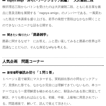
「みらいワークショップ続編」 大沢健朗二段
nagoya amigo
柳沢理志三段からバトンを受けたのは大沢健朗二段。ともに名古屋を拠
点に普及活動を展開する「nagoya amigo」のメンバーである。一風変わ
った視点で本講座を盛り上げる。若手の発想で普段はなかなか聞くこと
のできないユニークな話を公開する。
「囲碁雑学」
聞きたい知りたい
囲碁に関するなぜ？ にお答え。ふと思い返してみると囲碁の世界は不
思議なことだらけ。そんな身近なwhyを考える。
人気企画 問題コーナー
即修読み切り「１問１答」
新登場
１ページ１題で確実にマスターする。実戦頻出形の小問をピックアッ
プ。見慣れた形でも、なかなか完全には理解できていないもの。本コー
ナーではもう一度理解度を確かめるために、馴染みのある形に限定して
解説。チリも積もれば山となる。初級、中級、上級毎に用意されてい
る。問題感覚で、解いて、読んで覚えて頂きたい。