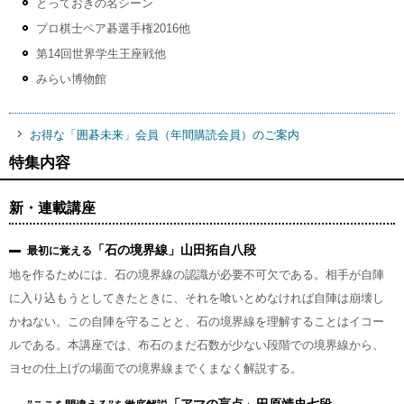
とっておきの名シーン
プロ棋士ペア碁選手権2016他
第14回世界学生王座戦他
みらい博物館
お得な「囲碁未来」会員（年間購読会員）のご案内
特集内容
新・連載講座
「石の境界線」山田拓自八段
最初に覚える
地を作るためには、石の境界線の認識が必要不可欠である。相手が自陣
に入り込もうとしてきたときに、それを喰いとめなければ自陣は崩壊し
かねない。この自陣を守ることと、石の境界線を理解することはイコー
ルである。本講座では、布石のまだ石数が少ない段階での境界線から、
ヨセの仕上げの場面での境界線までくまなく解説する。