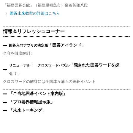
「福島囲碁会館」（福島県福島市）泉谷英雄八段
囲碁未来教室の詳細はこちら
情報＆リフレッシュコーナー
「囲碁アイランド」
囲碁入門アプリの決定版
全容を徹底解剖！
「隠された囲碁ワードを探
リニューアル！ クロスワードパズル
せ！」
クロスワードの解答には全国津々浦々の囲碁イベント
「ご当地囲碁イベント案内版」
「プロ碁界情報提示版」
「未来トーキング」