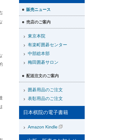
販売ニュース
右
な
売店のご案内
東京本院
有楽町囲碁センター
中部総本部
な
梅田囲碁サロン
的
配送注文のご案内
囲碁用品のご注文
達
表彰用品のご注文
は
日本棋院の電子書籍
Amazon Kindle