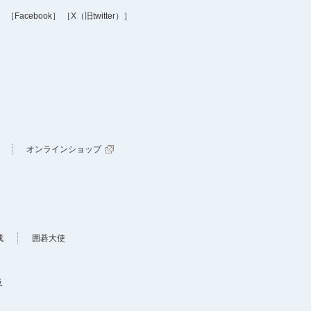
］
［Facebook］
［X（旧twitter）］
オンラインショップ
成
囲碁大使
及