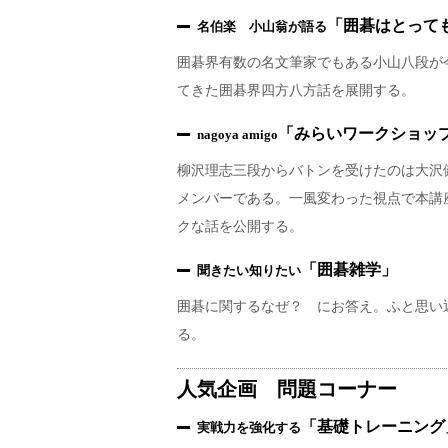
「囲碁はとって
名伯楽 小山翁が語る
囲碁界有数の名文筆家でもある小山八段が
てきた囲碁界四方八方話を展開する。
「みらいワークショッ
nagoya amigo
柳沢理志三段からバトンを受けたのは大沢健朗
メンバーである。一風変わった視点で本講
クな話を公開する。
「囲碁雑学」
聞きたい知りたい
囲碁に関するなぜ？ にお答え。ふと思い
る。
人気企画 問題コーナー
「基礎トレーニング
実戦力を強化する