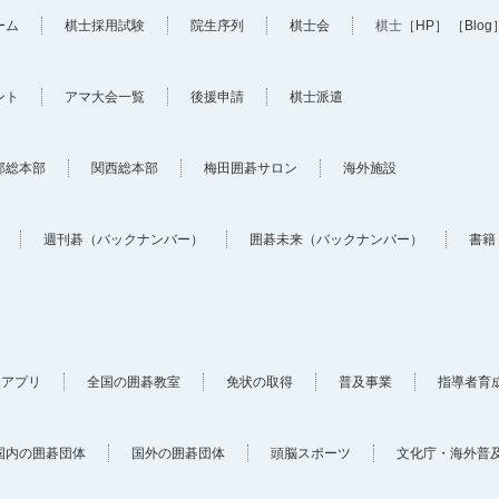
ーム
棋士採用試験
院生序列
棋士会
棋士
［HP］
［Blog
ント
アマ大会一覧
後援申請
棋士派遣
部総本部
関西総本部
梅田囲碁サロン
海外施設
週刊碁（バックナンバー）
囲碁未来（バックナンバー）
書籍
ホアプリ
全国の囲碁教室
免状の取得
普及事業
指導者育
国内の囲碁団体
国外の囲碁団体
頭脳スポーツ
文化庁・海外普