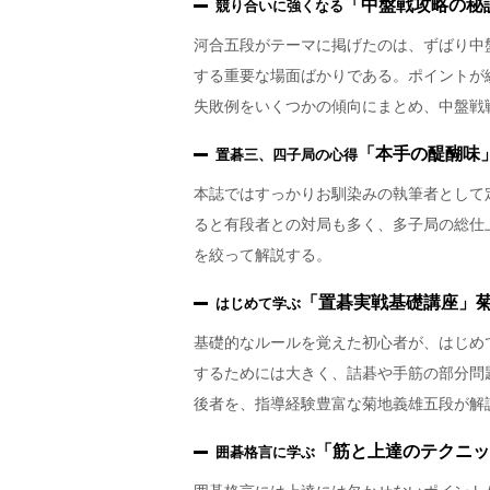
「中盤戦攻略の秘
競り合いに強くなる
河合五段がテーマに掲げたのは、ずばり中
する重要な場面ばかりである。ポイントが
失敗例をいくつかの傾向にまとめ、中盤戦
「本手の醍醐味
置碁三、四子局の心得
本誌ではすっかりお馴染みの執筆者として
ると有段者との対局も多く、多子局の総仕
を絞って解説する。
「置碁実戦基礎講座」
はじめて学ぶ
基礎的なルールを覚えた初心者が、はじめ
するためには大きく、詰碁や手筋の部分問
後者を、指導経験豊富な菊地義雄五段が解
「筋と上達のテクニッ
囲碁格言に学ぶ