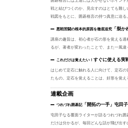
囲碁格言には上達には欠かせないポイント
戦と結びつくのか、見出すのはとても難し
戦図をもとに、囲碁格言の持つ真意に迫る
「裂か
悪戦苦闘の根本的原因を徹底追究
講座の趣旨は、初心者が石の形を覚える過
るが、著者が変わったことで、また一風違
すぐに使える実
これだけは覚えたい！
はじめて定石に触れる人に向けて、定石の
たもの。定石を覚えることは、好形を覚え
連載企画
「開拓の一手」屯田子
つれづれ囲碁記
屯田子なる覆面ライターが語るつれづれ囲
だけは分かるが、毎回どんな話が飛び出す