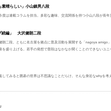
も素晴らしい」小山鎮男八段
今度は連載コラムを担当。多彩な趣味、交流関係を持つ小山八段が長年
プ続編」 大沢健朗二段
二段。ともに名古屋を拠点に普及活動を展開する「nagoya amigo
座を盛り上げる。若手の発想で普段はなかなか聞くことのできないユニ
返してみると囲碁の世界は不思議なことだらけ。そんな身近なwhyを考
」