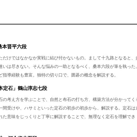
桑本晋平六段
ただけではなかなか実戦に結び付かないもの。まして十九路となると、
迷いは尽きない。そんな悩みの一助となるべく、桑本六段が筆を執った
ど指導経験も豊富。独特の切り口で、囲碁の概念を解説する。
本定石」鶴山淳志七段
石の考え方を学ぶことで、自然と布石の打ち方、構築方法が分かってく
一間受けや、ハサミといった定石の初歩の初歩から、解説する。定石は
れた意味をじっくりと丁寧に解説することで、無理なく定石を理解でき