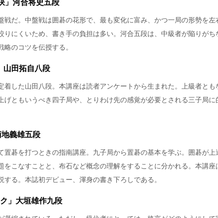
訣」河合将史五段
盤戦だ。中盤戦は囲碁の花形で、最も変化に富み、かつ一局の形勢を左
絞りにくいため、書き手の負担は多い。河合五段は、中級者が陥りがち
戦略のコツを伝授する。
」山田拓自八段
定着した山田八段。本講座は読者アンケートから生まれた。上級者とも
上げともいうべき四子局や、とりわけ先の感覚が必要とされる三子局に
菊地義雄五段
て置碁を打つときの指南講座。九子局から置碁の基本を学ぶ。囲碁が上
題をこなすことと、布石など概念の理解をすることに分かれる。本講座
説する。本誌初デビュー、渾身の書き下ろしである。
ク」大垣雄作九段