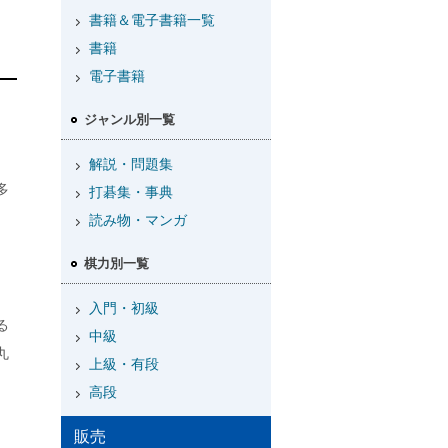
書籍＆電子書籍一覧
書籍
電子書籍
ジャンル別一覧
解説・問題集
多
打碁集・事典
。
読み物・マンガ
棋力別一覧
入門・初級
る
中級
丸
上級・有段
高段
販売