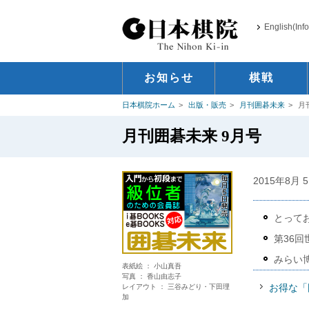
English(Inf
お知らせ
棋戦
日本棋院ホーム
出版・販売
月刊囲碁未来
月
月刊囲碁未来 9月号
2015年8月
とって
第36
みらい
表紙絵 ： 小山真吾
写真 ： 香山由志子
お得な「
レイアウト ： 三谷みどり・下田理
加