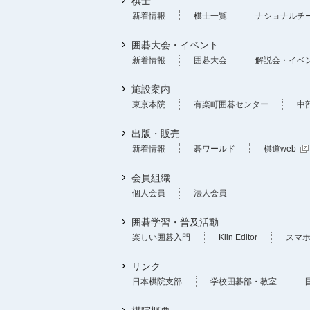
棋士
新着情報
棋士一覧
ナショナルチ
囲碁大会・イベント
新着情報
囲碁大会
解説会・イベ
施設案内
東京本院
有楽町囲碁センター
中
出版・販売
新着情報
碁ワールド
棋道web
会員組織
個人会員
法人会員
囲碁学習・普及活動
楽しい囲碁入門
Kiin Editor
スマ
リンク
日本棋院支部
学校囲碁部・教室