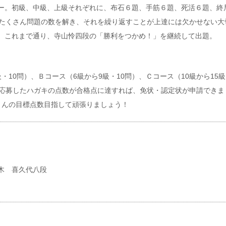
ー。初級、中級、上級それぞれに、布石６題、手筋６題、死活６題、終
くたくさん問題の数を解き、それを繰り返すことが上達には欠かせない大
、これまで通り、寺山怜四段の「勝利をつかめ！」を継続して出題。
10問）、Ｂコース（6級から9級・10問）、Ｃコース（10級から15
。応募したハガキの点数が合格点に達すれば、免状・認定状が申請できま
さんの目標点数目指して頑張りましょう！
木 喜久代八段