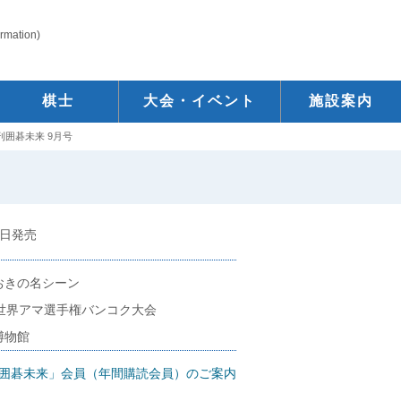
ormation)
棋士
大会・イベント
施設案内
刊囲碁未来 9月号
 5日発売
おきの名シーン
回世界アマ選手権バンコク大会
博物館
囲碁未来」会員（年間購読会員）のご案内