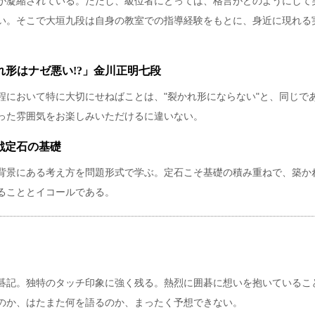
が凝縮されている。ただし、級位者にとっては、格言がどのようにして
い。そこで大垣九段は自身の教室での指導経験をもとに、身近に現れる
。
れ形はナゼ悪い!?」金川正明七段
程において特に大切にせねばことは、"裂かれ形にならない"と、同じで
った雰囲気をお楽しみいただけるに違いない。
戦定石の基礎
背景にある考え方を問題形式で学ぶ。定石こそ基礎の積み重ねで、築か
ることとイコールである。
碁記。独特のタッチ印象に強く残る。熱烈に囲碁に想いを抱いているこ
のか、はたまた何を語るのか、まったく予想できない。