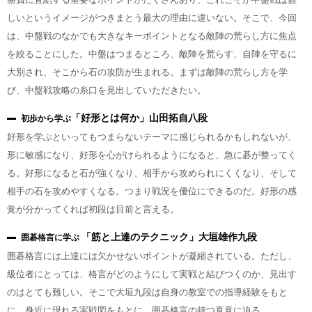
しいというイメージがつきまとう最大の理由に違いない。そこで、今回
は、中盤戦のなかでも大きなキーポイントとなる敵陣の荒らし方に焦点
を絞ることにした。中盤はつまるところ、敵陣を荒らす、自陣を守るに
大別され、そこから石の攻防が生まれる。まずは敵陣の荒らし方を学
び、中盤戦攻略の糸口を見出していただきたい。
「好形とは何か」山田拓自八段
初歩から学ぶ
好形を学ぶといってもつまらないテーマに感じられるかもしれないが、
形に敏感になり、好形を心がけられるようになると、急に碁が整ってく
る。好形になると石が強くなり、相手から攻められにくくなり、そして
相手の石を攻めやすくなる。つまり戦況を優位にできるのだ。好形の感
覚が分かってくれば初段は目前と言える。
「筋と上達のテクニック」大垣雄作九段
囲碁格言に学ぶ
囲碁格言には上達には欠かせないポイントが凝縮されている。ただし、
級位者にとっては、格言がどのようにして実戦と結びつくのか、見出す
のはとても難しい。そこで大垣九段は自身の教室での指導経験をもと
に、身近に現れる実戦図をもとに、囲碁格言の持つ真意に迫る。