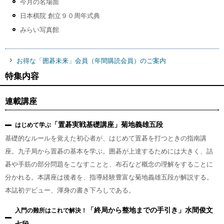
今月の名場面
日本棋院 創立９０周年式典
みらい写真館
お得な「囲碁未来」会員（年間購読会員）のご案内
特集内容
連載講座
「置碁実戦基礎講座」菊地義雄五段
はじめて学ぶ
基礎的なルールを覚えた初心者が、はじめて置碁を打つときの指南講
座。九子局から置碁の基本を学ぶ。囲碁が上達するためには大きく、詰
碁や手筋の部分問題をこなすことと、布石など概念の理解をすることに
分かれる。本講座は後者を、指導経験豊富な菊地義雄五段が解説する。
本誌初デビュー、渾身の書き下ろしである。
「終局から整地までの手引き」水間俊文
入門の難所はこれで解決！