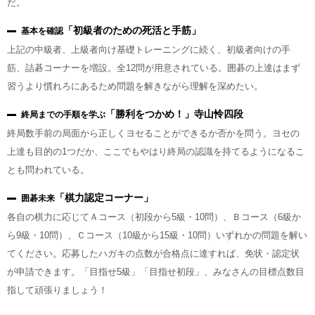
だ。
「初級者のための死活と手筋」
基本を確認
上記の中級者、上級者向け基礎トレーニングに続く、初級者向けの手
筋、詰碁コーナーを増設。全12問が用意されている。囲碁の上達はまず
習うより慣れろにあるため問題を解きながら理解を深めたい。
「勝利をつかめ！」寺山怜四段
終局までの手順を学ぶ
終局数手前の局面から正しくヨセることができるか否かを問う。ヨセの
上達も目的の1つだか、ここでもやはり終局の認識を持てるようになるこ
とも問われている。
「棋力認定コーナー」
囲碁未来
各自の棋力に応じてＡコース（初段から5級・10問）、Ｂコース（6級か
ら9級・10問）、Ｃコース（10級から15級・10問）いずれかの問題を解い
てください。応募したハガキの点数が合格点に達すれば、免状・認定状
が申請できます。「目指せ5級」「目指せ初段」、みなさんの目標点数目
指して頑張りましょう！