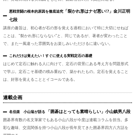
「裂かれ形はナゼ悪い!?」金川正明
悪戦苦闘の根本的原因を徹底追究
七段
講座の趣旨は、初心者が石の形を覚える過程において特に大切にせねば
ことは、"裂かれ形にならない"と、同じであるが、著者が変わったこと
で、また一風違った雰囲気をお楽しみいただけるに違いない。
これだけは覚えたい！すぐに使える実戦定石の基礎
はじめて定石に触れる人に向けて、定石の背景にある考え方を問題形式
で学ぶ。定石こそ基礎の積み重ねで、築かれたもの。定石を覚えること
は、好形を覚えることとイコールである。
連載企画
「囲碁はとっても素晴らしい」小山鎮男八段
名伯楽 小山翁が語る
囲碁界有数の名文筆家でもある小山八段が今度は連載コラムを担当。多
彩な趣味、交流関係を持つ小山八段が長年見てきた囲碁界四方八方話を