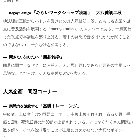
展開する。
「みらいワークショップ続編」 大沢健朗二段
nagoya amigo
柳沢理志三段からバトンを受けたのは大沢健朗二段。ともに名古屋を拠
点に普及活動を展開する「nagoya amigo」のメンバーである。一風変わ
った視点で本講座を盛り上げる。若手の発想で普段はなかなか聞くこと
のできないユニークな話を公開する。
「囲碁雑学」
聞きたい知りたい
囲碁に関するなぜ？ にお答え。ふと思い返してみると囲碁の世界は不
思議なことだらけ。そんな身近なwhyを考える。
人気企画 問題コーナー
「基礎トレーニング」
実戦力を強化する
中級者、上級者向けの問題コーナー。中級上級それぞれ、布石６題、手
筋１2題、死活12題の計30題が出題されている。とにかくたくさん問題の
数を解き、それを繰り返すことが上達には欠かせない大切なポイント