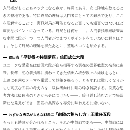
七段
入門者がもっともネックになる点が、終局であり、次に陣地を数えると
きの整地である。特に終局の理解は入門者にとっての難所であり、ここ
を理解することで、実戦対局が可能となると言っても過言ではないほど
重要なポイントになっている。終局とは何か――。入門者指導経験豊富
な水間七段が一つ一つ入門者がつまづくポイントをていねいに解きほぐ
す。そして終局の理解を得たあとに、整地のコツを紹介する。
「早朝得々特訓講座」信田成仁六段
信田流
ユニークな講座名は信田六段が自ら指導する実在の囲碁教室の名前に由
来。長年、初心者指導に携わってきた信田六段が数々の経験をもとに、
上達に有用なテーマを厳選して熱筆を振るう。ともすれば難しくなりが
ちな高度な囲碁の考え方を、級位者向けに噛み砕き解説する。良質な思
考方法は級位者のときから身につけたい――。繰り返し読むことで毎回
新たな発見ができ、囲碁の奥深さを存分に味わえるに違いない。
「敵陣の荒らし方」王唯任五段
わずかな勇気が大きな戦果に
もっとも勝敗が分かれるところ、それが中盤戦である――。中盤戦には
勝負に直結する重要なポイントがたくさんあり、これこそが中盤戦は難