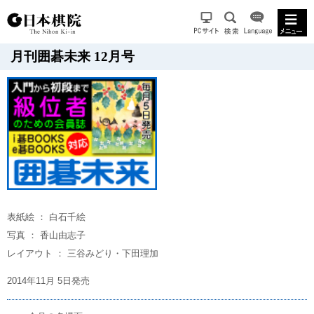
月刊囲碁未来 12月号
表紙絵 ： 白石千絵
写真 ： 香山由志子
レイアウト ： 三谷みどり・下田理加
2014年11月 5日発売