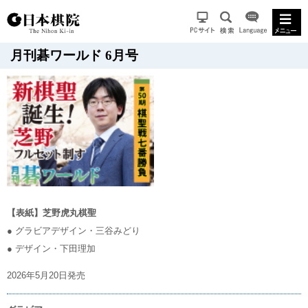
月刊碁ワールド 6月号
【表紙】芝野虎丸棋聖
● グラビアデザイン・三谷みどり
● デザイン・下田理加
2026年5月20日発売