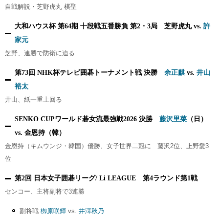
自戦解説・芝野虎丸 棋聖
大和ハウス杯 第64期 十段戦五番勝負 第2・3局 芝野虎丸 vs.
許
家元
芝野、連勝で防衛に迫る
第73回 NHK杯テレビ囲碁トーナメント戦 決勝
余正麒
vs.
井山
裕太
井山、紙一重上回る
SENKO CUPワールド碁女流最強戦2026 決勝
藤沢里菜
（日）
vs. 金恩持（韓）
金恩持（キムウンジ・韓国）優勝、女子世界二冠に 藤沢2位、上野愛3
位
第2回 日本女子囲碁リーグ/ Li LEAGUE 第4ラウンド第1戦
センコー、主将副将で3連勝
副将戦
栁原咲輝
vs.
井澤秋乃