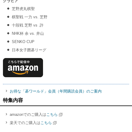
グラビア
芝野虎丸棋聖
棋聖戦 一力 vs. 芝野
十段戦 芝野 vs .許
NHK杯 余 vs. 井山
SENKO CUP
日本女子囲碁リーグ
お得な「碁ワールド」会員（年間購読会員）のご案内
特集内容
amazonでのご購入は
こちら
楽天でのご購入は
こちら