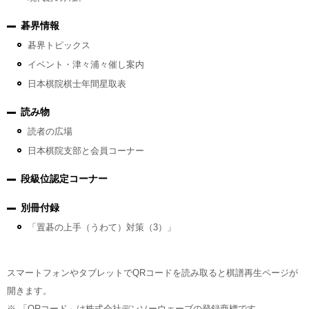
碁界情報
碁界トピックス
イベント・津々浦々催し案内
日本棋院棋士年間星取表
読み物
読者の広場
日本棋院支部と会員コーナー
段級位認定コーナー
別冊付録
「置碁の上手（うわて）対策（3）」
スマートフォンやタブレットでQRコードを読み取ると棋譜再生ページが
開きます。
※ 「QRコード」は株式会社デンソーウェーブの登録商標です。