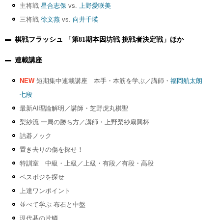
主将戦
星合志保
vs.
上野愛咲美
三将戦
徐文燕
vs.
向井千瑛
棋戦フラッシュ 「第81期本因坊戦 挑戦者決定戦」ほか
連載講座
NEW
短期集中連載講座 本手・本筋を学ぶ／講師・
福岡航太朗
七段
最新AI理論解明／講師・芝野虎丸棋聖
梨紗流 一局の勝ち方／講師・上野梨紗扇興杯
詰碁ノック
置き去りの傷を探せ！
特訓室 中級・上級／上級・有段／有段・高段
ベスポジを探せ
上達ワンポイント
並べて学ぶ 布石と中盤
現代碁の片鱗