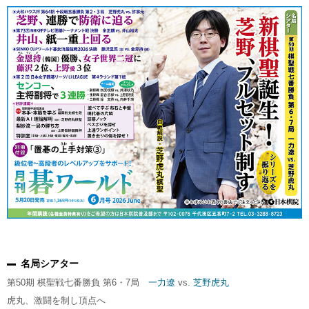
名局シアター
第50期 棋聖戦七番勝負 第6・7局
一力遼
vs.
芝野虎丸
虎丸、激闘を制し頂点へ