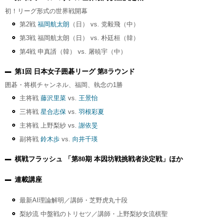
初！リーグ形式の世界戦開幕
第2戦
福岡航太朗
（日） vs. 党毅飛（中）
第3戦 福岡航太朗（日） vs. 朴廷桓（韓）
第4戦 申真諝（韓） vs. 屠暁宇（中）
第1回 日本女子囲碁リーグ 第8ラウンド
囲碁・将棋チャンネル、福岡、執念の1勝
主将戦
藤沢里菜
vs.
王景怡
三将戦
星合志保
vs.
羽根彩夏
主将戦 上野梨紗 vs.
謝依旻
副将戦
鈴木歩
vs.
向井千瑛
棋戦フラッシュ 「第80期 本因坊戦挑戦者決定戦」ほか
連載講座
最新AI理論解明／講師・芝野虎丸十段
梨紗流 中盤戦のトリセツ／講師・上野梨紗女流棋聖