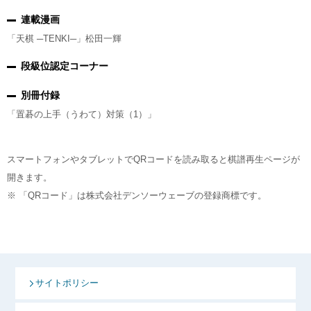
連載漫画
「天棋 ─TENKI─」松田一輝
段級位認定コーナー
別冊付録
「置碁の上手（うわて）対策（1）」
スマートフォンやタブレットでQRコードを読み取ると棋譜再生ページが
開きます。
※ 「QRコード」は株式会社デンソーウェーブの登録商標です。
サイトポリシー