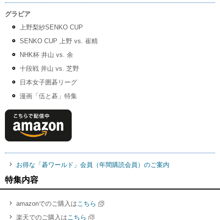
グラビア
上野梨紗SENKO CUP
SENKO CUP 上野 vs. 崔精
NHK杯 井山 vs. 余
十段戦 井山 vs. 芝野
日本女子囲碁リーグ
漫画「伍と碁」特集
お得な「碁ワールド」会員（年間購読会員）のご案内
特集内容
amazonでのご購入は
こちら
楽天でのご購入は
こちら