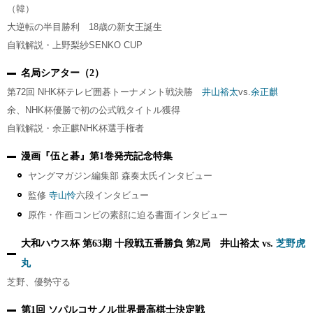
（韓）
大逆転の半目勝利 18歳の新女王誕生
自戦解説・上野梨紗SENKO CUP
名局シアター（2）
第72回 NHK杯テレビ囲碁トーナメント戦決勝
井山裕太
vs.
余正麒
余、NHK杯優勝で初の公式戦タイトル獲得
自戦解説・余正麒NHK杯選手権者
漫画『伍と碁』第1巻発売記念特集
ヤングマガジン編集部 森奏太氏インタビュー
監修
寺山怜
六段インタビュー
原作・作画コンビの素顔に迫る書面インタビュー
大和ハウス杯 第63期 十段戦五番勝負 第2局 井山裕太 vs.
芝野虎
丸
芝野、優勢守る
第1回 ソパルコサノル世界最高棋士決定戦