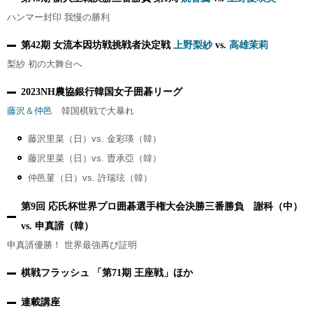
ハンマー封印 我慢の勝利
第42期 女流本因坊戦挑戦者決定戦
上野梨紗
vs.
高雄茉莉
梨紗 初の大舞台へ
2023NH農協銀行韓国女子囲碁リーグ
藤沢
＆
仲邑
韓国棋戦で大暴れ
藤沢里菜（日）vs. 金彩瑛（韓）
藤沢里菜（日）vs. 曺承亞（韓）
仲邑菫（日）vs. 許瑞玹（韓）
第9回 応氏杯世界プロ囲碁選手権大会決勝三番勝負 謝科（中）
vs. 申真諝（韓）
申真諝優勝！ 世界最強再び証明
棋戦フラッシュ 「第71期 王座戦」ほか
連載講座