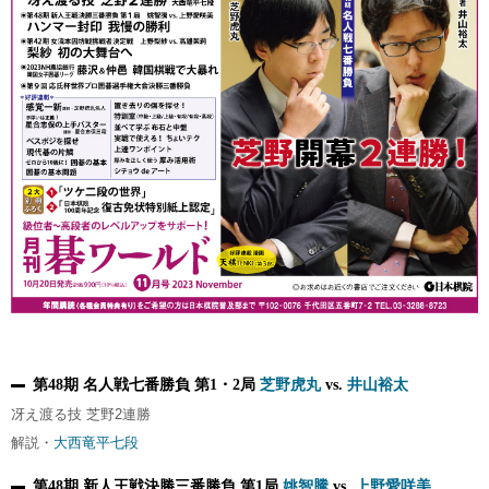
第48期 名人戦七番勝負 第1・2局
芝野虎丸
vs.
井山裕太
冴え渡る技 芝野2連勝
解説・
大西竜平七段
第48期 新人王戦決勝三番勝負 第1局
姚智騰
vs.
上野愛咲美