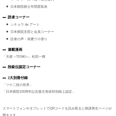
日本棋院棋士年間星取表
読者コーナー
シチョウ de アート
日本棋院支部と会員コーナー
読者の声・烏鷺ウロ便り
連載漫画
「天棋 ─TENKI─」松田一輝
段級位認定コーナー
2大別冊付録
「ツケ二段の世界」
「日本棋院100周年記念復古免状特別紙上認定」
スマートフォンやタブレットでQRコードを読み取ると棋譜再生ページが
開きます。