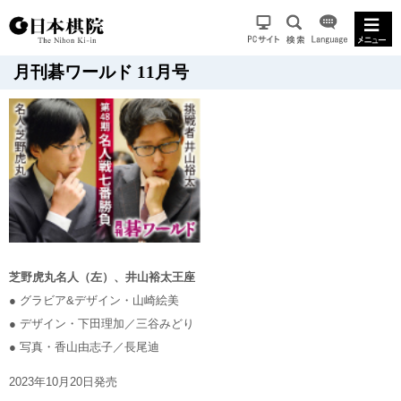
月刊碁ワールド 11月号
芝野虎丸名人（左）、井山裕太王座
● グラビア&デザイン・山崎絵美
● デザイン・下田理加／三谷みどり
● 写真・香山由志子／長尾迪
2023年10月20日発売