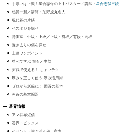
手厚いは正義！星合志保の上手バスター／講師・
星合志保三段
感覚一新／講師・芝野虎丸名人
現代碁の片鱗
ベスポジを探せ
特訓室 中級・上級／上級・有段／有段・高段
置き去りの傷を探せ！
上達ワンポイント
並べて学ぶ 布石と中盤
実戦で使える！ ちょいテク
厚みを正しく使う 厚み活用術
ゼロから10級に！ 囲碁の基本
囲碁の基本問題
碁界情報
アマ碁界短信
碁界トピックス
イベント・津々浦々催し案内