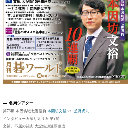
名局シアター
第76期 本因坊戦七番勝負
本因坊文裕
vs.
芝野虎丸
インタビュー＆振り返り＆ 第7局
文裕、不屈の闘志 大記録10連覇達成