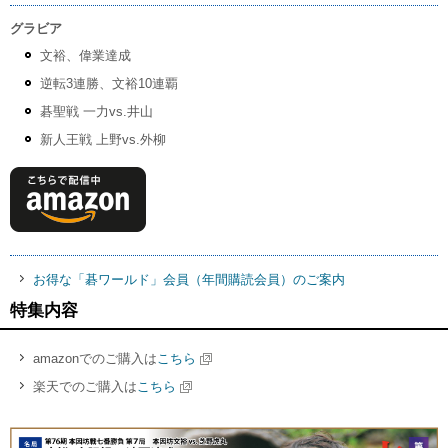
グラビア
文裕、偉業達成
逆転3連勝、文裕10連覇
碁聖戦 一力vs.井山
新人王戦 上野vs.外柳
お得な「碁ワールド」会員（年間購読会員）のご案内
特集内容
amazonでのご購入は
こちら
楽天でのご購入は
こちら