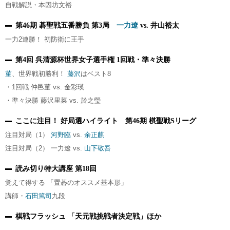
自戦解説・本因坊文裕
第46期 碁聖戦五番勝負 第3局
一力遼
vs. 井山裕太
一力2連勝！ 初防衛に王手
第4回 呉清源杯世界女子選手権 1回戦・準々決勝
菫
、世界戦初勝利！
藤沢
はベスト8
・1回戦 仲邑菫 vs. 金彩瑛
・準々決勝 藤沢里菜 vs. 於之瑩
ここに注目！ 好局選ハイライト 第46期 棋聖戦Sリーグ
注目対局（1）
河野臨
vs.
余正麒
注目対局（2） 一力遼 vs.
山下敬吾
読み切り特大講座 第18回
覚えて得する 「置碁のオススメ基本形」
講師・
石田篤司
九段
棋戦フラッシュ 「天元戦挑戦者決定戦」ほか