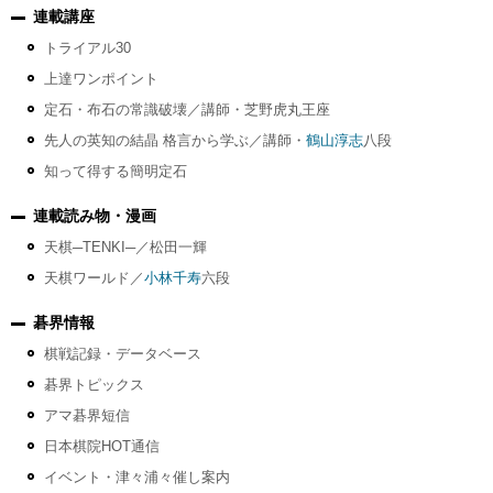
連載講座
トライアル30
上達ワンポイント
定石・布石の常識破壊／講師・芝野虎丸王座
先人の英知の結晶 格言から学ぶ／講師・
鶴山淳志
八段
知って得する簡明定石
連載読み物・漫画
天棋─TENKI─／松田一輝
天棋ワールド／
小林千寿
六段
碁界情報
棋戦記録・データベース
碁界トピックス
アマ碁界短信
日本棋院HOT通信
イベント・津々浦々催し案内