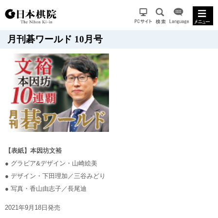
月刊碁ワールド 10月号
【表紙】本因坊文裕
● グラビア&デザイン・山崎絵美
● デザイン・下田理加／三谷みどり
● 写真・香山由志子／長尾迪
2021年9月18日発売