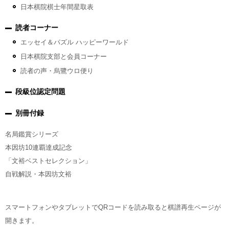
日本棋院棋士年間星取表
読者コーナー
エッセイ＆パズル ハッピーワールド
日本棋院支部と会員コーナー
読者の声・烏鷺ウロ便り
段級位認定問題
別冊付録
名局鑑賞シリーズ
本因坊10連覇達成記念
「文裕ベストセレクション」
自戦解説・本因坊文裕
スマートフォンやタブレットでQRコードを読み取ると棋譜再生ページが
開きます。