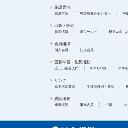
施設案内
東京本院
有楽町囲碁センター
中
出版・販売
新着情報
碁ワールド
棋道web
会員組織
個人会員
法人会員
囲碁学習・普及活動
楽しい囲碁入門
Kiin Editor
スマ
リンク
日本棋院支部
学校囲碁部・教室
棋院概要
組織概要
事業内容
沿革
公