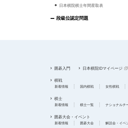
日本棋院棋士年間星取表
段級位認定問題
囲碁入門
日本棋院IDマイページ
棋戦
新着情報
国内棋戦
女性棋戦
棋士
新着情報
棋士一覧
ナショナルチ
囲碁大会・イベント
新着情報
囲碁大会
解説会・イベ