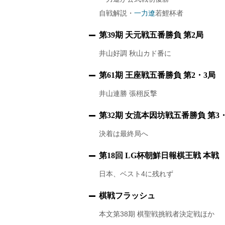
自戦解説・
一力遼
若鯉杯者
第39期 天元戦五番勝負 第2局
井山好調 秋山カド番に
第61期 王座戦五番勝負 第2・3局
井山連勝 張栩反撃
第32期 女流本因坊戦五番勝負 第3
決着は最終局へ
第18回 LG杯朝鮮日報棋王戦 本戦
日本、ベスト4に残れず
棋戦フラッシュ
本文第38期 棋聖戦挑戦者決定戦ほか