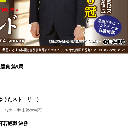
勝負 第5局
ゆうたストーリー）
室 協力・井山裕太棋聖
杯若鯉戦 決勝