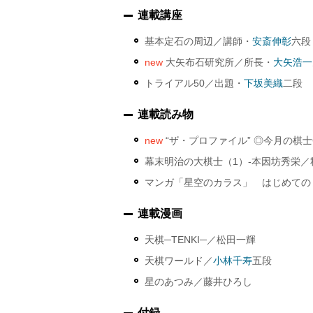
連載講座
基本定石の周辺／講師・
安斎伸彰
六段
new
大矢布石研究所／所長・
大矢浩一
トライアル50／出題・
下坂美織
二段
連載読み物
new
“ザ・プロファイル” ◎今月の棋
幕末明治の大棋士（1）‐本因坊秀栄／
マンガ「星空のカラス」 はじめての
連載漫画
天棋─TENKI─／松田一輝
天棋ワールド／
小林千寿
五段
星のあつみ／藤井ひろし
付録