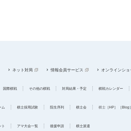
ネット対局
情報会員サービス
オンラインショ
国際棋戦
その他の棋戦
対局結果・予定
棋戦カレンダー
ーム
棋士採用試験
院生序列
棋士会
棋士
［HP］
［Blog
ント
アマ大会一覧
後援申請
棋士派遣