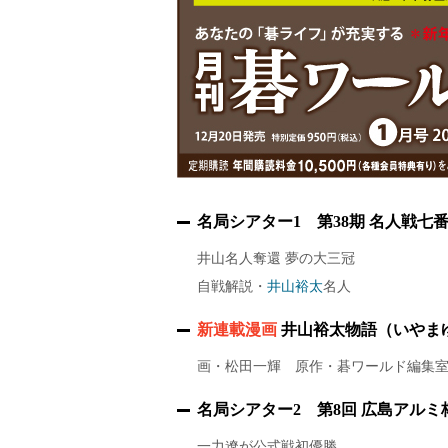
名局シアター1 第38期 名人戦七番
井山名人奪還 夢の大三冠
自戦解説・
井山裕太
名人
新連載漫画
井山裕太物語（いやま
画・松田一輝 原作・碁ワールド編集
名局シアター2 第8回 広島アルミ
一力遼が公式戦初優勝