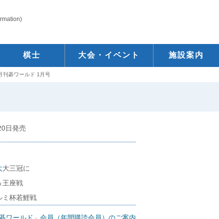
ormation)
棋士
大会・イベント
施設案内
月刊碁ワールド 1月号
月20日発売
太
大三冠に
＆王座戦
ルミ杯若鯉戦
碁ワールド」会員（年間購読会員）のご案内