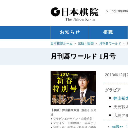
English(Inf
お知らせ
棋戦
日本棋院ホーム
出版・販売
月刊碁ワールド
月刊碁ワールド 1月号
2013年12
グラビア
井山裕
天元戦
【表紙】井山裕太６冠
（撮影）長尾
迪
広島ア
● グラビア&デザイン・山崎絵美
● デザイン・下田理加／三谷みどり
お得な「
● 写真・香山由志子／長尾迪／横山