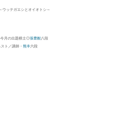
～ウッテガエシとオイオトシ～
◎今月の出題棋士◎
張豊猷
八段
ベスト／講師・
熊丰
六段