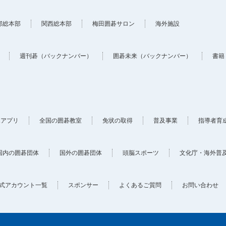
部総本部
関西総本部
梅田囲碁サロン
海外施設
週刊碁（バックナンバー）
囲碁未来（バックナンバー）
書籍
ホアプリ
全国の囲碁教室
免状の取得
普及事業
指導者育
国内の囲碁団体
国外の囲碁団体
頭脳スポーツ
文化庁・海外普
式アカウント一覧
スポンサー
よくあるご質問
お問い合わせ