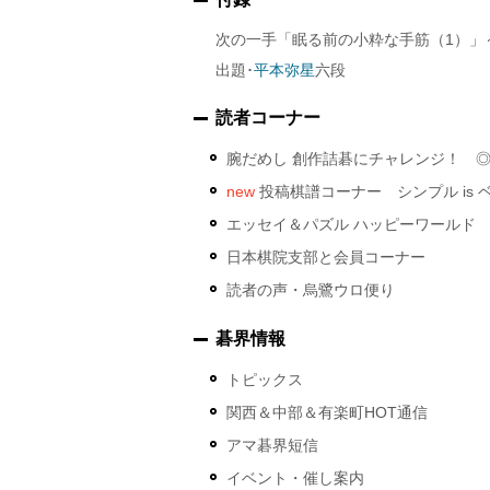
次の一手「眠る前の小粋な手筋（1）」
出題･
平本弥星
六段
読者コーナー
腕だめし 創作詰碁にチャレンジ！ 
new
投稿棋譜コーナー シンプル is 
エッセイ＆パズル ハッピーワールド
日本棋院支部と会員コーナー
読者の声・烏鷺ウロ便り
碁界情報
トピックス
関西＆中部＆有楽町HOT通信
アマ碁界短信
イベント・催し案内