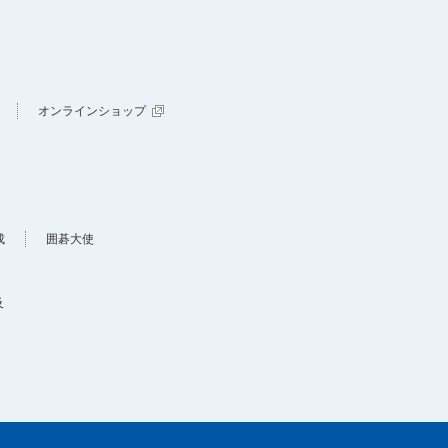
オンラインショップ
成
囲碁大使
及