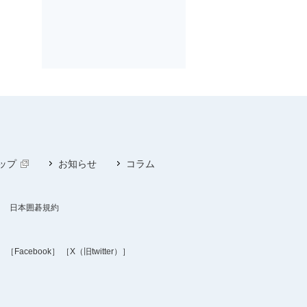
ップ
お知らせ
コラム
日本囲碁規約
］
［Facebook］
［X（旧twitter）］