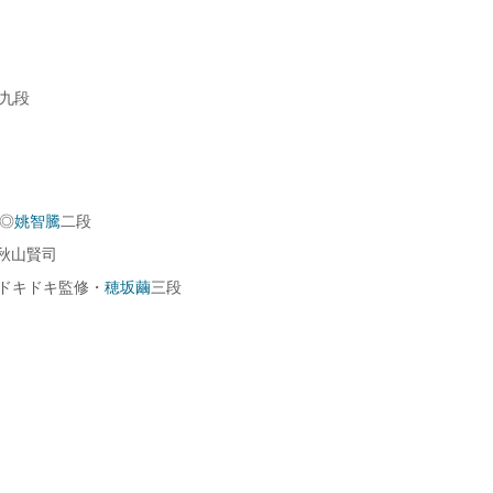
九段
士◎
姚智騰
二段
秋山賢司
ドキドキ監修・
穂坂繭
三段