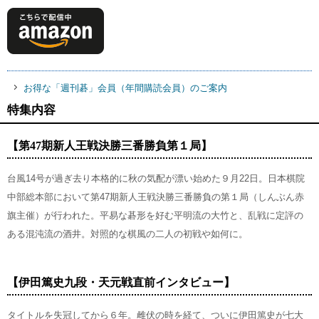
お得な「週刊碁」会員（年間購読会員）のご案内
特集内容
【第47期新人王戦決勝三番勝負第１局】
台風14号が過ぎ去り本格的に秋の気配が漂い始めた９月22日。日本棋院
中部総本部において第47期新人王戦決勝三番勝負の第１局（しんぶん赤
旗主催）が行われた。平易な碁形を好む平明流の大竹と、乱戦に定評の
ある混沌流の酒井。対照的な棋風の二人の初戦や如何に。
【伊田篤史九段・天元戦直前インタビュー】
タイトルを失冠してから６年。雌伏の時を経て、ついに伊田篤史が七大