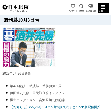
週刊碁10月3日号
2022年9月26日発売
第47期新人王戦決勝三番勝負第１局
伊田篤史九段・天元戦直前インタビュー
棋士コレクション・宮沢吾朗九段前編
【お知らせ】e碁／i碁BOOKS書籍販売終了とKindle版配信開始