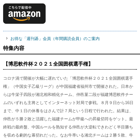
お得な「週刊碁」会員（年間購読会員）のご案内
特集内容
【博思軟件杯２０２１全国囲棋選手権】
コロナ渦で開催が大幅に遅れていた「博思軟件杯２０２１全国囲棋選手
権」（中国女子乙級リーグ）が中国福建省福州市で開催された。日本か
らは牛栄子四段が湘北相和精化チーム、仲邑菫二段が福建博思軟件チー
ムのいずれも主将としてインターネット対局で参戦。８月９日から16日
まで、中１日の休養をはさんで計７局という日程で行われた。結果は、
仲邑が５勝２敗と活躍した福建チームが甲級への昇級切符をゲット。最
終戦の最終盤、中国ルールを熟知する仲邑が大逆転できわどく半目勝ち
を収める劇的な幕切れだった。なお牛率いる湘北チームは２勝５敗、牛