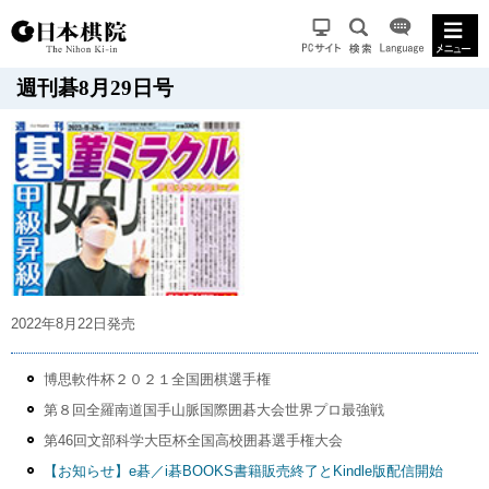
週刊碁8月29日号
2022年8月22日発売
博思軟件杯２０２１全国囲棋選手権
第８回全羅南道国手山脈国際囲碁大会世界プロ最強戦
第46回文部科学大臣杯全国高校囲碁選手権大会
【お知らせ】e碁／i碁BOOKS書籍販売終了とKindle版配信開始