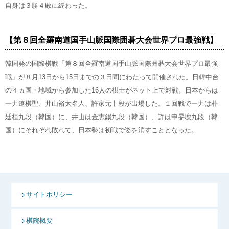
自身は３勝４敗に終わった。
【第８回全羅南道国手山脈国際囲碁大会世界プロ最強戦】
韓国発の国際棋戦「第８回全羅南道国手山脈国際囲碁大会世界プロ最強
戦」が８月13日から15日までの３日間にわたって開催された。日韓中台
の４ヵ国・地域から参加した16人の棋士がネット上で対戦。日本からは
一力遼棋聖、井山裕太名人、許家元十段が出場した。１回戦で一力は朴
廷桓九段（韓国）に、井山は金志錫九段（韓国）、許は申旻埈九段（韓
国）にそれぞれ敗れて、日本勢は初戦で姿を消すこととなった。
サイトポリシー
棋院概要