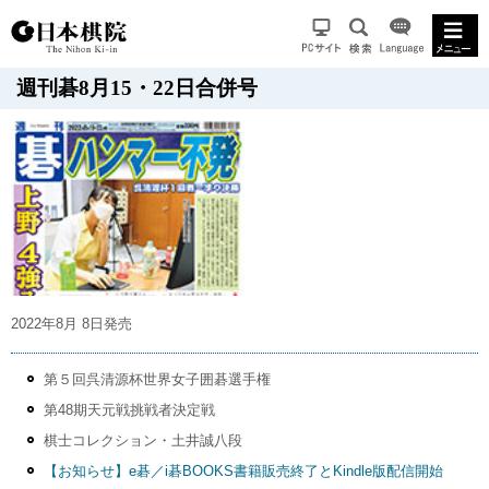
週刊碁8月15・22日合併号
2022年8月 8日発売
第５回呉清源杯世界女子囲碁選手権
第48期天元戦挑戦者決定戦
棋士コレクション・土井誠八段
【お知らせ】e碁／i碁BOOKS書籍販売終了とKindle版配信開始