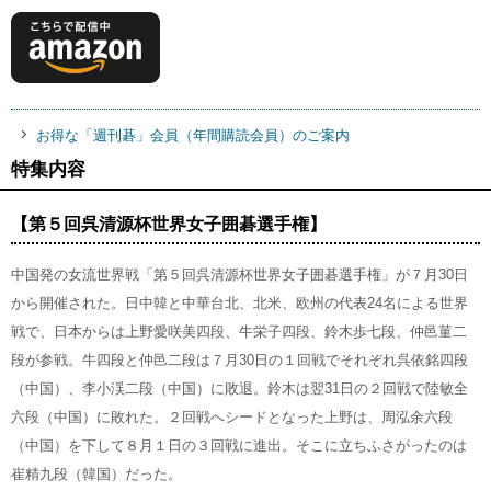
お得な「週刊碁」会員（年間購読会員）のご案内
特集内容
【第５回呉清源杯世界女子囲碁選手権】
中国発の女流世界戦「第５回呉清源杯世界女子囲碁選手権」が７月30日
から開催された。日中韓と中華台北、北米、欧州の代表24名による世界
戦で、日本からは上野愛咲美四段、牛栄子四段、鈴木歩七段、仲邑菫二
段が参戦。牛四段と仲邑二段は７月30日の１回戦でそれぞれ呉依銘四段
（中国）、李小渓二段（中国）に敗退。鈴木は翌31日の２回戦で陸敏全
六段（中国）に敗れた。２回戦へシードとなった上野は、周泓余六段
（中国）を下して８月１日の３回戦に進出。そこに立ちふさがったのは
崔精九段（韓国）だった。