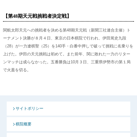
【第48期天元戦挑戦者決定戦】
関航太郎天元への挑戦者を決める第48期天元戦（新聞三社連合主催）ト
ーナメント決勝が８月４日、東京の日本棋院で行われ、伊田篤史九段
（28）が一力遼棋聖（25）を140手・白番中押しで破って挑戦に名乗りを
上げた。伊田の天元挑戦は初めて。また前年、関に敗れた一力のリター
ンマッチは成らなかった。五番勝負は10月３日、三重県伊勢市の第１局
で火蓋を切る。
サイトポリシー
棋院概要