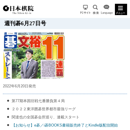
週刊碁6月27日号
2022年6月20日発売
第77期本因坊戦七番勝負第４局
２０２２東洋囲碁世界都市最強リーグ
関達也の全国碁会所巡り、連載スタート
【お知らせ】e碁／i碁BOOKS書籍販売終了とKindle版配信開始