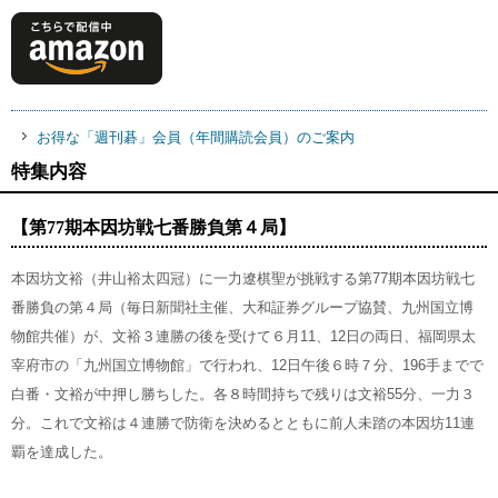
お得な「週刊碁」会員（年間購読会員）のご案内
特集内容
【第77期本因坊戦七番勝負第４局】
本因坊文裕（井山裕太四冠）に一力遼棋聖が挑戦する第77期本因坊戦七
番勝負の第４局（毎日新聞社主催、大和証券グループ協賛、九州国立博
物館共催）が、文裕３連勝の後を受けて６月11、12日の両日、福岡県太
宰府市の「九州国立博物館」で行われ、12日午後６時７分、196手までで
白番・文裕が中押し勝ちした。各８時間持ちで残りは文裕55分、一力３
分。これで文裕は４連勝で防衛を決めるとともに前人未踏の本因坊11連
覇を達成した。