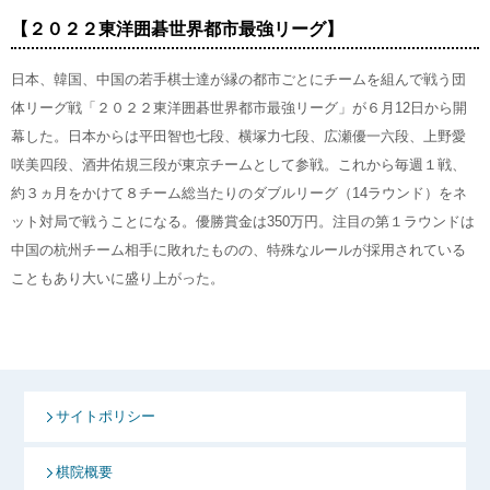
【２０２２東洋囲碁世界都市最強リーグ】
日本、韓国、中国の若手棋士達が縁の都市ごとにチームを組んで戦う団
体リーグ戦「２０２２東洋囲碁世界都市最強リーグ」が６月12日から開
幕した。日本からは平田智也七段、横塚力七段、広瀬優一六段、上野愛
咲美四段、酒井佑規三段が東京チームとして参戦。これから毎週１戦、
約３ヵ月をかけて８チーム総当たりのダブルリーグ（14ラウンド）をネ
ット対局で戦うことになる。優勝賞金は350万円。注目の第１ラウンドは
中国の杭州チーム相手に敗れたものの、特殊なルールが採用されている
こともあり大いに盛り上がった。
サイトポリシー
棋院概要