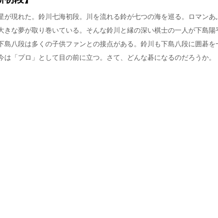
星が現れた。鈴川七海初段。川を流れる鈴が七つの海を巡る。ロマンあ
大きな夢が取り巻いている。そんな鈴川と縁の深い棋士の一人が下島陽
下島八段は多くの子供ファンとの接点がある。鈴川も下島八段に囲碁を
今は「プロ」として目の前に立つ。さて、どんな碁になるのだろうか。