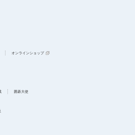
オンラインショップ
成
囲碁大使
及