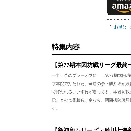
お得な「
特集内容
【第77期本因坊戦リーグ最終
一力、余のプレーオフに――第77期本因
京本院で打たれた。全勝の余正麒八段が敗
で打たれる。いずれが勝っても、本因坊戦
段）との七番勝負。余なら、関西棋院所属棋
る。
【新初段シリーズ・鈴川七海