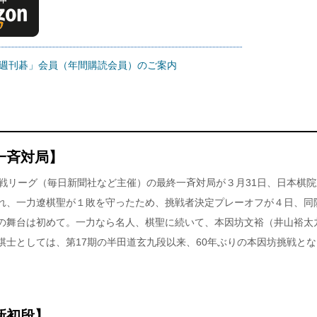
週刊碁」会員（年間購読会員）のご案内
一斉対局】
坊戦リーグ（毎日新聞社など主催）の最終一斉対局が３月31日、日本棋院
れ、一力遼棋聖が１敗を守ったため、挑戦者決定プレーオフが４日、同
の舞台は初めて。一力なら名人、棋聖に続いて、本因坊文裕（井山裕太
士としては、第17期の半田道玄九段以来、60年ぶりの本因坊挑戦とな
新初段】