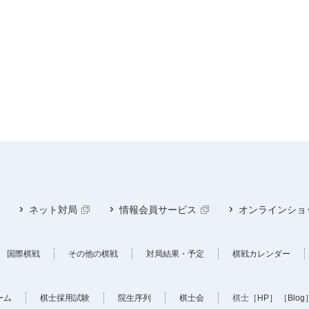
ネット対局
情報会員サービス
オンラインショ
国際棋戦
その他の棋戦
対局結果・予定
棋戦カレンダー
ーム
棋士採用試験
院生序列
棋士会
棋士
［HP］
［Blog