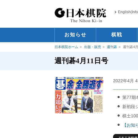
English(Inf
お知らせ
棋戦
日本棋院ホーム
出版・販売
週刊碁
週刊碁4月
週刊碁4月11日号
2022年4月
第77
新初段
棋士100
【お知ら