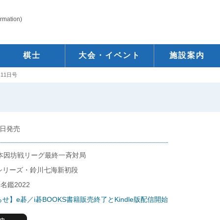
ormation)
棋士
大会・イベント
施設案内
11日号
 4日発売
期本因坊戦リーグ最終一斉対局
シリーズ・鈴川七海新初段
名鑑2022
せ】e碁／i碁BOOKS書籍販売終了とKindle版配信開始