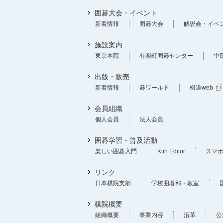
囲碁大会・イベント
新着情報
囲碁大会
解説会・イベ
施設案内
東京本院
有楽町囲碁センター
中
出版・販売
新着情報
碁ワールド
棋道web
会員組織
個人会員
法人会員
囲碁学習・普及活動
楽しい囲碁入門
Kiin Editor
スマ
リンク
日本棋院支部
学校囲碁部・教室
棋院概要
組織概要
事業内容
沿革
公