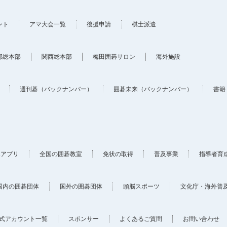
ント
アマ大会一覧
後援申請
棋士派遣
部総本部
関西総本部
梅田囲碁サロン
海外施設
週刊碁（バックナンバー）
囲碁未来（バックナンバー）
書籍
ホアプリ
全国の囲碁教室
免状の取得
普及事業
指導者育
国内の囲碁団体
国外の囲碁団体
頭脳スポーツ
文化庁・海外普
式アカウント一覧
スポンサー
よくあるご質問
お問い合わせ