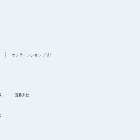
オンラインショップ
成
囲碁大使
及