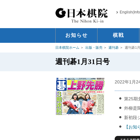
English(Inf
お知らせ
棋戦
日本棋院ホーム
出版・販売
週刊碁
週刊碁1月
週刊碁1月31日号
2022年1月
第25
外柳是
新初段
【お知ら