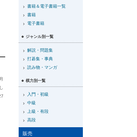
書籍＆電子書籍一覧
書籍
電子書籍
ジャンル別一覧
解説・問題集
打碁集・事典
読み物・マンガ
月
棋力別一覧
し
入門・初級
7
中級
上級・有段
高段
販売