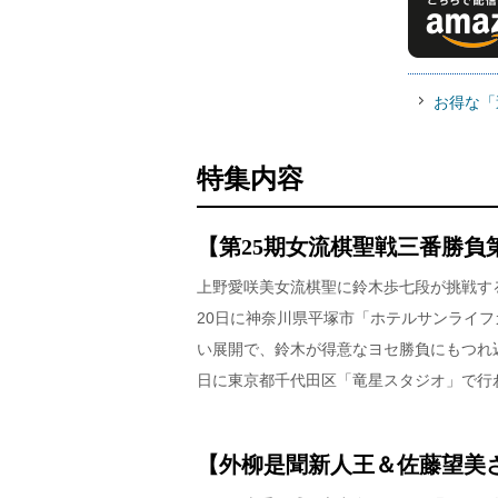
お得な「
特集内容
【第25期女流棋聖戦三番勝負
上野愛咲美女流棋聖に鈴木歩七段が挑戦す
20日に神奈川県平塚市「ホテルサンライ
い展開で、鈴木が得意なヨセ勝負にもつれ
日に東京都千代田区「竜星スタジオ」で行
【外柳是聞新人王＆佐藤望美