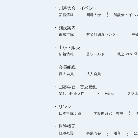
囲碁大会・イベント
新着情報
囲碁大会
解説会・イベ
施設案内
東京本院
有楽町囲碁センター
中
出版・販売
新着情報
碁ワールド
棋道web
会員組織
個人会員
法人会員
囲碁学習・普及活動
楽しい囲碁入門
Kiin Editor
スマ
リンク
日本棋院支部
学校囲碁部・教室
棋院概要
組織概要
事業内容
沿革
公