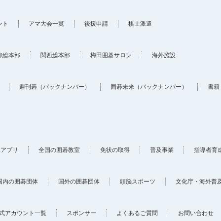
ント
アマ大会一覧
後援申請
棋士派遣
部総本部
関西総本部
梅田囲碁サロン
海外施設
週刊碁（バックナンバー）
囲碁未来（バックナンバー）
書籍
ホアプリ
全国の囲碁教室
免状の取得
普及事業
指導者育
国内の囲碁団体
国外の囲碁団体
頭脳スポーツ
文化庁・海外普
式アカウント一覧
スポンサー
よくあるご質問
お問い合わせ