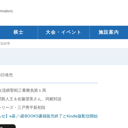
ormation)
棋士
大会・イベント
施設案内
31日号
24日発売
期女流棋聖戦三番勝負第１局
聞新人王＆佐藤望美さん、同郷対談
シリーズ・三戸秀平新初段
せ】e碁／i碁BOOKS書籍販売終了とKindle版配信開始