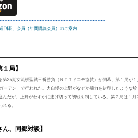
週刊碁」会員（年間購読会員）のご案内
第１局】
る第25期女流棋聖戦三番勝負（ＮＴＴドコモ協賛）が開幕、第１局が１
フガーデン」で行われた。力自慢の上野がなぜか腕力を封印したような珍
込んだが、上野がわずかに逃げ切って初戦を制している。第２局は１月2
われる。
さん、同郷対談】