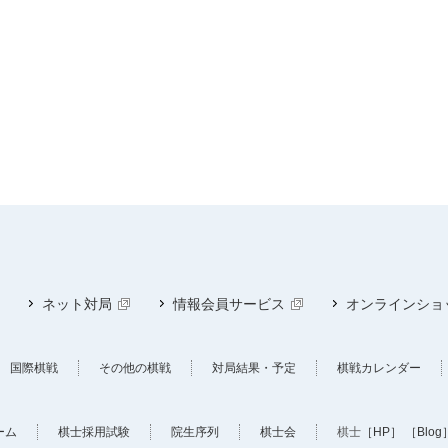
ネット対局
情報会員サービス
オンラインショ
国際棋戦
その他の棋戦
対局結果・予定
棋戦カレンダー
ーム
棋士採用試験
院生序列
棋士会
棋士
［HP］
［Blog