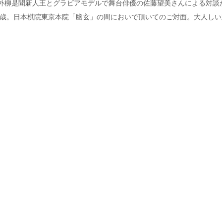
外柳是聞新人王とグラビアモデルで舞台俳優の佐藤望美さんによる対談
26歳。日本棋院東京本院「幽玄」の間においで頂いてのご対面。大人しい