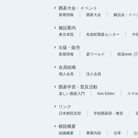
囲碁大会・イベント
新着情報
囲碁大会
解説会・イベ
施設案内
東京本院
有楽町囲碁センター
中
出版・販売
新着情報
碁ワールド
棋道web
会員組織
個人会員
法人会員
囲碁学習・普及活動
楽しい囲碁入門
Kiin Editor
スマ
リンク
日本棋院支部
学校囲碁部・教室
棋院概要
組織概要
事業内容
沿革
公