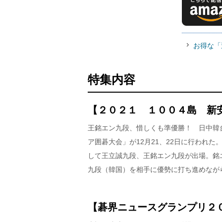
お得な「
特集内容
【２０２１ １００４島 新
王銘エン九段、惜しくも準優勝！ 日中韓
ア囲碁大会」が12月21、22日に行われ
して王立誠九段、王銘エン九段が出場。銘
九段（韓国）を相手に優勢に打ち進めなが
【碁界ニュースグランプリ２