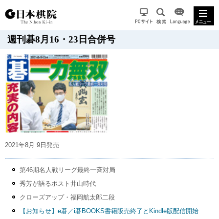
週刊碁8月16・23日合併号
2021年8月 9日発売
第46期名人戦リーグ最終一斉対局
秀芳が語るポスト井山時代
クローズアップ・福岡航太郎二段
【お知らせ】e碁／i碁BOOKS書籍販売終了とKindle版配信開始