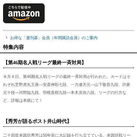
お得な「週刊碁」会員（年間購読会員）のご案内
特集内容
【第46期名人戦リーグ最終一斉対局】
８月６日、第46期名人戦リーグの最終一斉対局が行われた。カードはそ
れぞれ芝野虎丸王座―安斎伸彰七段、一力遼天元―山下敬吾九段、許家
元十段―河野臨九段、羽根直樹九段―本木克弥八段。リーグの行方な
ど、詳報は本紙にて！
【秀芳が語るポスト井山時代】
二十四世本因坊秀芳は50年前に大記録を打ち立てている。本因坊戦リー