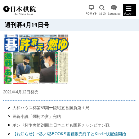
週刊碁4月19日号
2021年4月12日発売
大和ハウス杯第59期十段戦五番勝負第１局
囲碁小説「爛柯の宴」完結
ボンド杯争奪第24回全日本こども囲碁チャンピオン戦
【お知らせ】e碁／i碁BOOKS書籍販売終了とKindle版配信開始