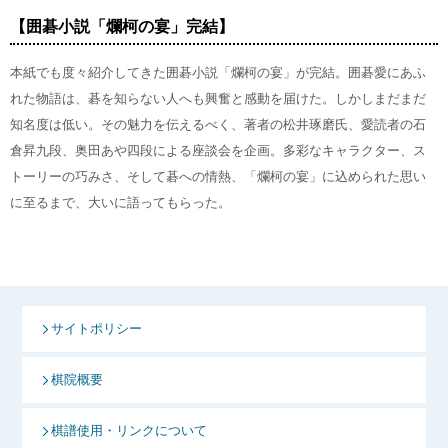
【囲碁小説「爛柯の宴」完結】
本紙でも度々紹介してきた囲碁小説「爛柯の宴」が完結。囲碁愛にあふ
れた物語は、碁を知らない人へも興奮と感動を届けた。しかしまだまだ
知名度は低い。その魅力を伝えるべく、著者の松井琢磨氏、愛読者の石
倉昇九段、奥田あや四段による座談会を企画。多彩なキャラクター、ス
トーリーの巧みさ、そして碁への情熱、「爛柯の宴」に込められた思い
に至るまで、大いに語ってもらった。
サイトポリシー
棋院概要
棋譜使用・リンクについて