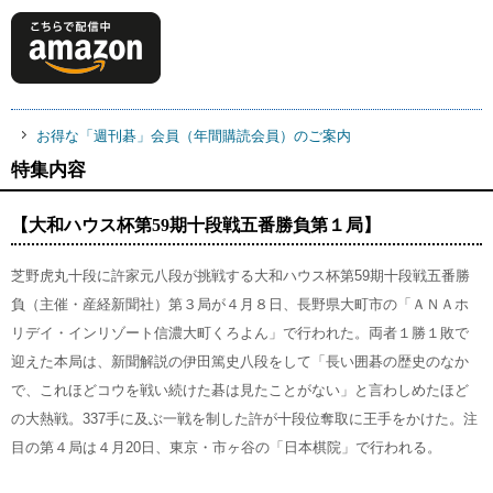
お得な「週刊碁」会員（年間購読会員）のご案内
特集内容
【大和ハウス杯第59期十段戦五番勝負第１局】
芝野虎丸十段に許家元八段が挑戦する大和ハウス杯第59期十段戦五番勝
負（主催・産経新聞社）第３局が４月８日、長野県大町市の「ＡＮＡホ
リデイ・インリゾート信濃大町くろよん」で行われた。両者１勝１敗で
迎えた本局は、新聞解説の伊田篤史八段をして「長い囲碁の歴史のなか
で、これほどコウを戦い続けた碁は見たことがない」と言わしめたほど
の大熱戦。337手に及ぶ一戦を制した許が十段位奪取に王手をかけた。注
目の第４局は４月20日、東京・市ヶ谷の「日本棋院」で行われる。