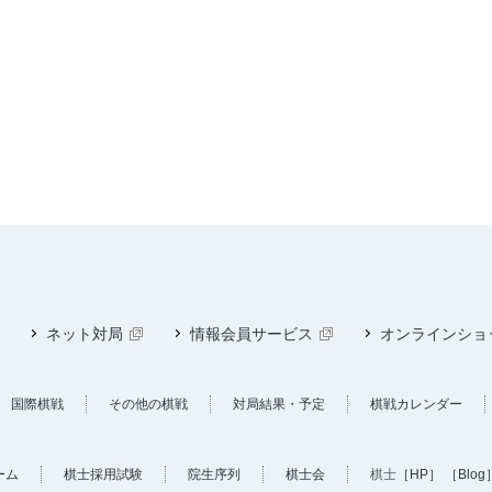
ネット対局
情報会員サービス
オンラインショ
国際棋戦
その他の棋戦
対局結果・予定
棋戦カレンダー
ーム
棋士採用試験
院生序列
棋士会
棋士
［HP］
［Blog