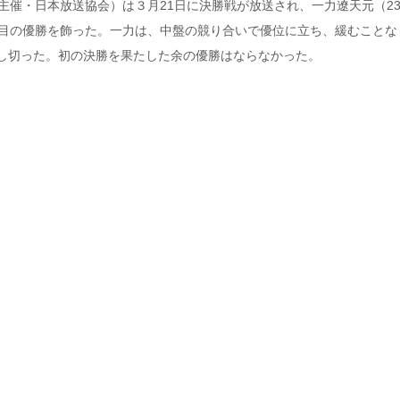
主催・日本放送協会）は３月21日に決勝戦が放送され、一力遼天元（2
回目の優勝を飾った。一力は、中盤の競り合いで優位に立ち、緩むことな
し切った。初の決勝を果たした余の優勝はならなかった。