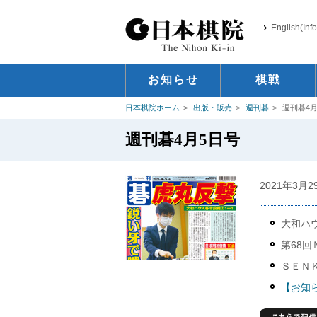
English(Inf
お知らせ
棋戦
日本棋院ホーム
出版・販売
週刊碁
週刊碁4月
週刊碁4月5日号
2021年3月
大和ハ
第68
ＳＥＮ
【お知ら