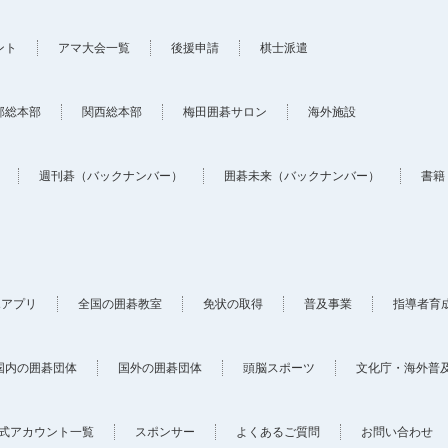
ント
アマ大会一覧
後援申請
棋士派遣
部総本部
関西総本部
梅田囲碁サロン
海外施設
週刊碁（バックナンバー）
囲碁未来（バックナンバー）
書籍
ホアプリ
全国の囲碁教室
免状の取得
普及事業
指導者育
国内の囲碁団体
国外の囲碁団体
頭脳スポーツ
文化庁・海外普
式アカウント一覧
スポンサー
よくあるご質問
お問い合わせ