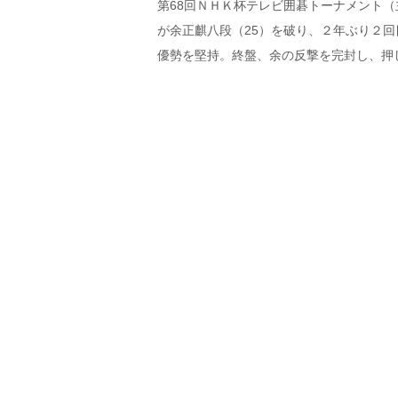
第68回ＮＨＫ杯テレビ囲碁トーナメント（
が余正麒八段（25）を破り、２年ぶり２
優勢を堅持。終盤、余の反撃を完封し、押