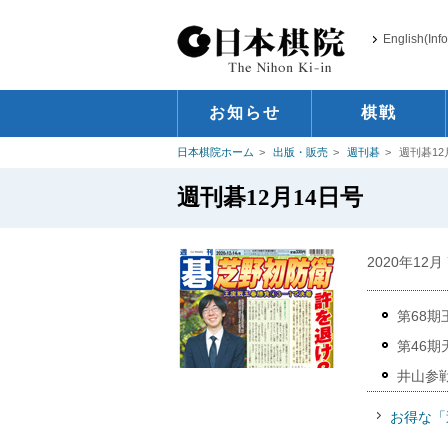
English(Inf
お知らせ
棋戦
日本棋院ホーム
出版・販売
週刊碁
週刊碁12
週刊碁12月14日号
2020年12月
第68
第46
井山参
お得な「