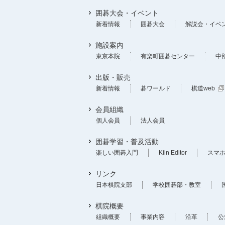
囲碁大会・イベント
新着情報
囲碁大会
解説会・イベ
施設案内
東京本院
有楽町囲碁センター
中
出版・販売
新着情報
碁ワールド
棋道web
会員組織
個人会員
法人会員
囲碁学習・普及活動
楽しい囲碁入門
Kiin Editor
スマ
リンク
日本棋院支部
学校囲碁部・教室
棋院概要
組織概要
事業内容
沿革
公