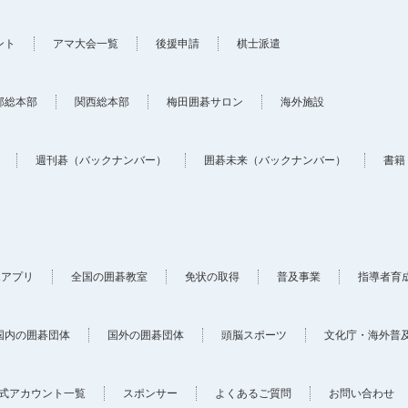
ント
アマ大会一覧
後援申請
棋士派遣
部総本部
関西総本部
梅田囲碁サロン
海外施設
週刊碁（バックナンバー）
囲碁未来（バックナンバー）
書籍
ホアプリ
全国の囲碁教室
免状の取得
普及事業
指導者育
国内の囲碁団体
国外の囲碁団体
頭脳スポーツ
文化庁・海外普
式アカウント一覧
スポンサー
よくあるご質問
お問い合わせ