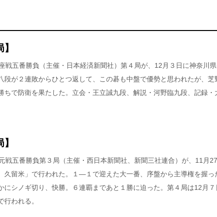
局】
王座戦五番勝負（主催・日本経済新聞社）第４局が、12月３日に神奈川県
八段が２連敗からひとつ返して、この碁も中盤で優勢と思われたが、芝
勝ちで防衛を果たした。立会・王立誠九段、解説・河野臨九段、記録・
局】
元戦五番勝負第３局（主催・西日本新聞社、新聞三社連合）が、11月2
 久留米」で行われた。１―１で迎えた大一番、序盤から主導権を握っ
かにシノギ切り、快勝。６連覇まであと１勝に迫った。第４局は12月７
で行われる。