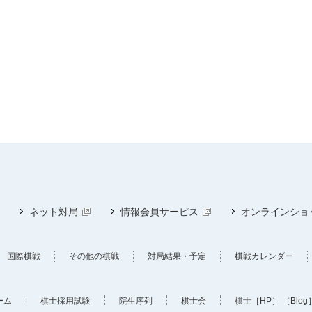
ネット対局
情報会員サービス
オンラインショ
国際棋戦
その他の棋戦
対局結果・予定
棋戦カレンダー
ーム
棋士採用試験
院生序列
棋士会
棋士
［HP］
［Blog