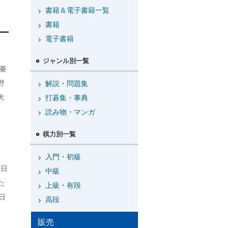
書籍＆電子書籍一覧
書籍
電子書籍
ジャンル別一覧
秦
野
解説・問題集
大
打碁集・事典
読み物・マンガ
棋力別一覧
入門・初級
7日
中級
た
上級・有段
日
高段
販売