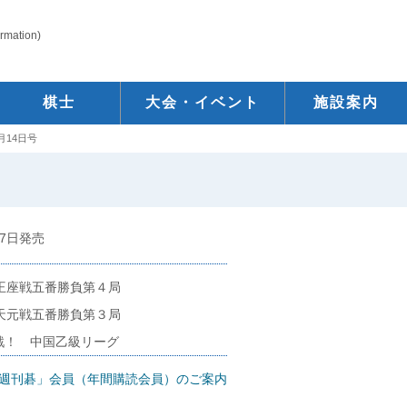
ormation)
棋士
大会・イベント
施設案内
月14日号
 7日発売
期王座戦五番勝負第４局
期天元戦五番勝負第３局
戦！ 中国乙級リーグ
週刊碁」会員（年間購読会員）のご案内