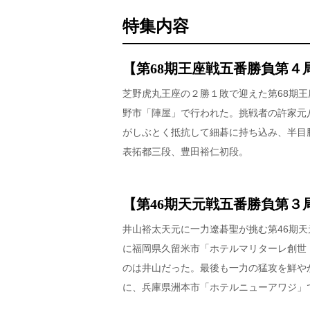
特集内容
【第68期王座戦五番勝負第４
芝野虎丸王座の２勝１敗で迎えた第68期
野市「陣屋」で行われた。挑戦者の許家元
がしぶとく抵抗して細碁に持ち込み、半目
表拓都三段、豊田裕仁初段。
【第46期天元戦五番勝負第３
井山裕太天元に一力遼碁聖が挑む第46期天
に福岡県久留米市「ホテルマリターレ創世
のは井山だった。最後も一力の猛攻を鮮や
に、兵庫県洲本市「ホテルニューアワジ」