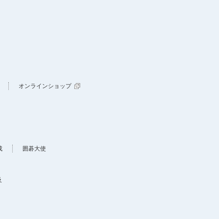
オンラインショップ
成
囲碁大使
及