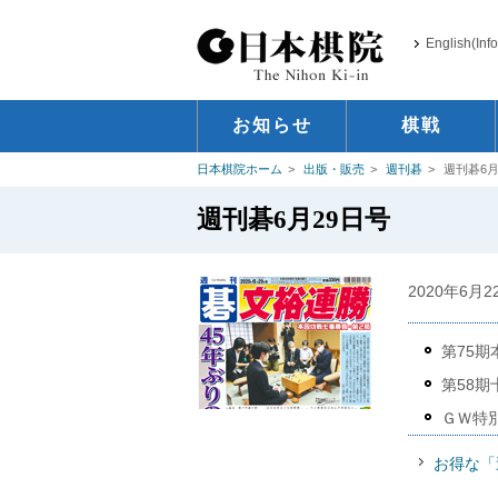
English(Inf
お知らせ
棋戦
日本棋院ホーム
出版・販売
週刊碁
週刊碁6月
週刊碁6月29日号
2020年6月
第75
第58
ＧＷ特
お得な「