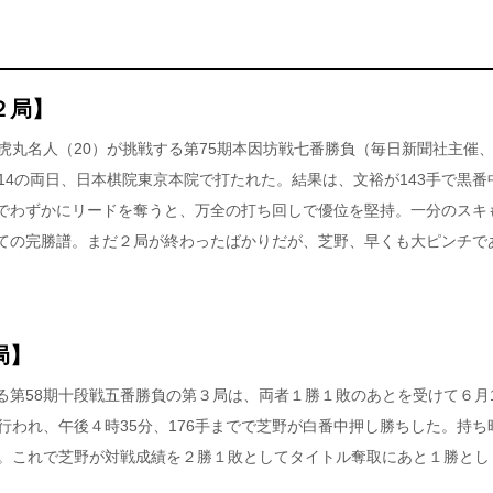
２局】
虎丸名人（20）が挑戦する第75期本因坊戦七番勝負（毎日新聞社主催
14の両日、日本棋院東京本院で打たれた。結果は、文裕が143手で黒番
でわずかにリードを奪うと、万全の打ち回しで優位を堅持。一分のスキ
ての完勝譜。まだ２局が終わったばかりだが、芝野、早くも大ピンチで
局】
る第58期十段戦五番勝負の第３局は、両者１勝１敗のあとを受けて６月1
行われ、午後４時35分、176手までで芝野が白番中押し勝ちした。持ち
分。これで芝野が対戦成績を２勝１敗としてタイトル奪取にあと１勝とし