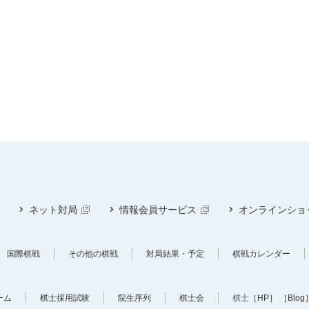
ネット対局
情報会員サービス
オンラインショ
国際棋戦
その他の棋戦
対局結果・予定
棋戦カレンダー
ーム
棋士採用試験
院生序列
棋士会
棋士
［HP］
［Blog