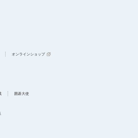
オンラインショップ
成
囲碁大使
及