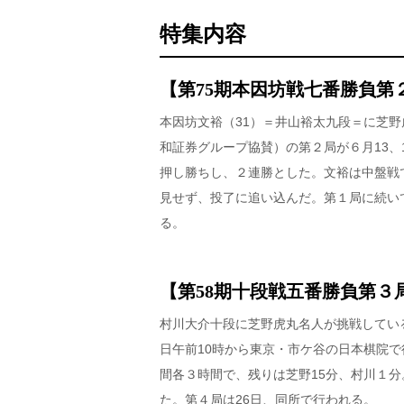
特集内容
【第75期本因坊戦七番勝負第
本因坊文裕（31）＝井山裕太九段＝に芝野
和証券グループ協賛）の第２局が６月13、
押し勝ちし、２連勝とした。文裕は中盤戦
見せず、投了に追い込んだ。第１局に続い
る。
【第58期十段戦五番勝負第３
村川大介十段に芝野虎丸名人が挑戦してい
日午前10時から東京・市ケ谷の日本棋院で
間各３時間で、残りは芝野15分、村川１
た。第４局は26日、同所で行われる。