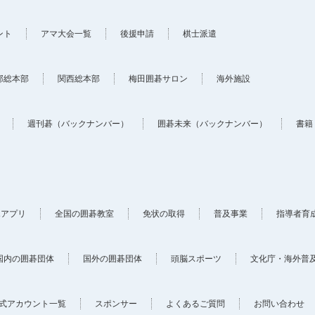
ント
アマ大会一覧
後援申請
棋士派遣
部総本部
関西総本部
梅田囲碁サロン
海外施設
週刊碁（バックナンバー）
囲碁未来（バックナンバー）
書籍
ホアプリ
全国の囲碁教室
免状の取得
普及事業
指導者育
国内の囲碁団体
国外の囲碁団体
頭脳スポーツ
文化庁・海外普
式アカウント一覧
スポンサー
よくあるご質問
お問い合わせ