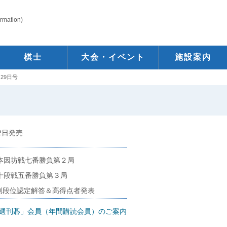
ormation)
棋士
大会・イベント
施設案内
29日号
22日発売
期本因坊戦七番勝負第２局
期十段戦五番勝負第３局
別段位認定解答＆高得点者発表
週刊碁」会員（年間購読会員）のご案内