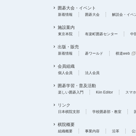
囲碁大会・イベント
新着情報
囲碁大会
解説会・イベ
施設案内
東京本院
有楽町囲碁センター
中
出版・販売
新着情報
碁ワールド
棋道web
会員組織
個人会員
法人会員
囲碁学習・普及活動
楽しい囲碁入門
Kiin Editor
スマ
リンク
日本棋院支部
学校囲碁部・教室
棋院概要
組織概要
事業内容
沿革
公