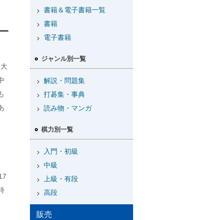
書籍＆電子書籍一覧
書籍
電子書籍
ジャンル別一覧
、大
中
解説・問題集
も
打碁集・事典
あ
読み物・マンガ
棋力別一覧
入門・初級
中級
7
上級・有段
時
高段
販売