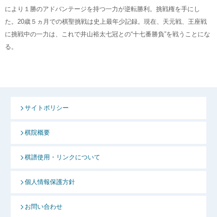
により１勝のアドバンテージを持つ一力が逆転勝利。挑戦権を手にし
た。20歳５ヵ月での棋聖挑戦は史上最年少記録。現在、天元戦、王座戦
に挑戦中の一力は、これで井山裕太七冠との“十七番勝負”を戦うことにな
る。
サイトポリシー
棋院概要
棋譜使用・リンクについて
個人情報保護方針
お問い合わせ