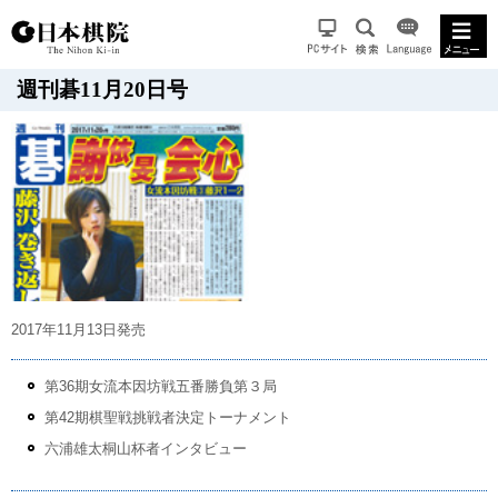
週刊碁11月20日号
2017年11月13日発売
第36期女流本因坊戦五番勝負第３局
第42期棋聖戦挑戦者決定トーナメント
六浦雄太桐山杯者インタビュー