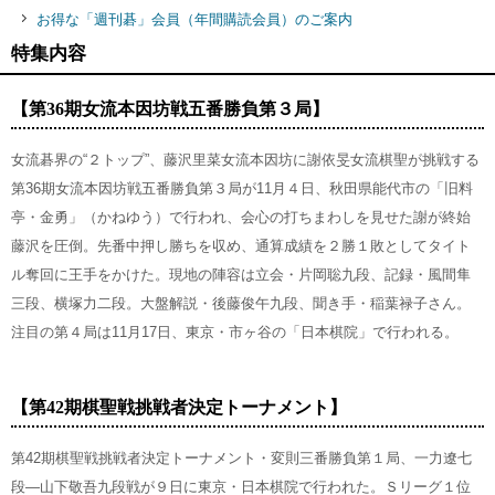
お得な「週刊碁」会員（年間購読会員）のご案内
特集内容
【第36期女流本因坊戦五番勝負第３局】
女流碁界の“２トップ”、藤沢里菜女流本因坊に謝依旻女流棋聖が挑戦する
第36期女流本因坊戦五番勝負第３局が11月４日、秋田県能代市の「旧料
亭・金勇」（かねゆう）で行われ、会心の打ちまわしを見せた謝が終始
藤沢を圧倒。先番中押し勝ちを収め、通算成績を２勝１敗としてタイト
ル奪回に王手をかけた。現地の陣容は立会・片岡聡九段、記録・風間隼
三段、横塚力二段。大盤解説・後藤俊午九段、聞き手・稲葉禄子さん。
注目の第４局は11月17日、東京・市ヶ谷の「日本棋院」で行われる。
【第42期棋聖戦挑戦者決定トーナメント】
第42期棋聖戦挑戦者決定トーナメント・変則三番勝負第１局、一力遼七
段―山下敬吾九段戦が９日に東京・日本棋院で行われた。Ｓリーグ１位