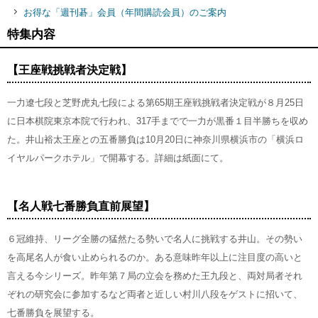
お得な「週刊碁」会員（年間購読会員）のご案内
特集内容
【王座戦挑戦者決定戦】
一力遼七段と芝野虎丸七段による第65期王座戦挑戦者決定戦が８月25日
に日本棋院東京本院で行われ、317手までで一力が黒番１目半勝ちを収め
た。井山裕太王座との五番勝負は10月20日に神奈川県横浜市の「横浜ロ
イヤルパークホテル」で開幕する。詳細は紙面にて。
【名人戦七番勝負直前展望】
６冠維持、リーグ全勝の猛然たる勢いで名人に挑戦する井山。その勢い
を高尾名人が食い止められるのか。ある意味昨年以上に注目度の高いと
言える今シリーズ。昨年第７局の立会を務めた王九段と、両対局者それ
ぞれの研究会に参加するなど両者と近しい村川八段をゲストに招いて、
七番勝負を展望する。