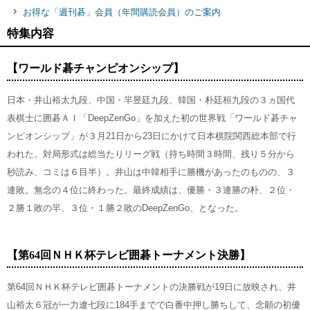
お得な「週刊碁」会員（年間購読会員）のご案内
特集内容
【ワールド碁チャンピオンシップ】
日本・井山裕太九段、中国・羋昱廷九段、韓国・朴廷桓九段の３ヵ国代
表棋士に囲碁ＡＩ「DeepZenGo」を加えた初の世界戦「ワールド碁チャ
ンピオンシップ」が３月21日から23日にかけて日本棋院関西総本部で行
われた。対局形式は総当たりリーグ戦（持ち時間３時間、残り５分から
秒読み、コミは６目半）。井山は中韓相手に勝機があったのものの、３
連敗。無念の４位に終わった。最終成績は、優勝・３連勝の朴、２位・
２勝１敗の羋、３位・１勝２敗のDeepZenGo、となった。
【第64回ＮＨＫ杯テレビ囲碁トーナメント決勝】
第64回ＮＨＫ杯テレビ囲碁トーナメントの決勝戦が19日に放映され、井
山裕太６冠が一力遼七段に184手までで白番中押し勝ちして、念願の初優