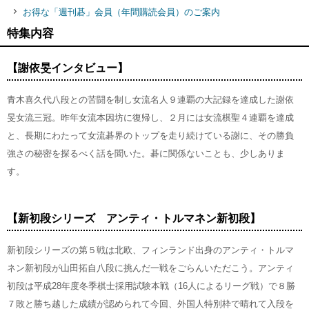
お得な「週刊碁」会員（年間購読会員）のご案内
特集内容
【謝依旻インタビュー】
青木喜久代八段との苦闘を制し女流名人９連覇の大記録を達成した謝依
旻女流三冠。昨年女流本因坊に復帰し、２月には女流棋聖４連覇を達成
と、長期にわたって女流碁界のトップを走り続けている謝に、その勝負
強さの秘密を探るべく話を聞いた。碁に関係ないことも、少しありま
す。
【新初段シリーズ アンティ・トルマネン新初段】
新初段シリーズの第５戦は北欧、フィンランド出身のアンティ・トルマ
ネン新初段が山田拓自八段に挑んだ一戦をごらんいただこう。アンティ
初段は平成28年度冬季棋士採用試験本戦（16人によるリーグ戦）で８勝
７敗と勝ち越した成績が認められて今回、外国人特別枠で晴れて入段を