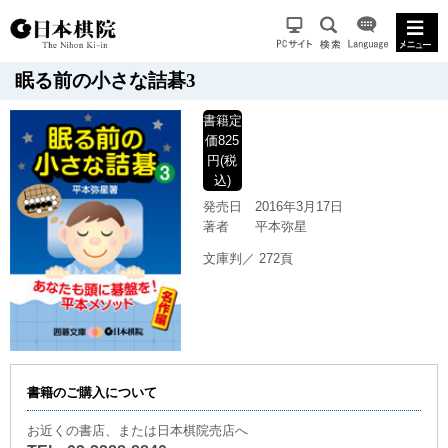
眠る前の小さな詰碁3
書籍
定
価825
円(税
込)
発売日
2016年3月17日
著者
平本弥星
文庫判／ 272頁
書籍のご購入について
お近くの書店、または日本棋院売店へ