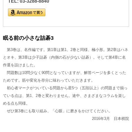
TEL: 03-3288-8840
眠る前の小さな詰碁3
第3巻は、名作編です。第1章は第1、2巻と同様、極小形。第2章はハネ
とオキ、第3章は少子詰碁（内側の石が少ない詰碁）。そして第4章に名
作選を設けました。
問題数は10問少なく90問となっていますが、解答ページを多くとった
ためです。筋や変化を存分に味わっていただきます。
初心者マークがついている問題から星5つ（五段以上）の問題まで揃っ
ている点は、第1、2巻と変わりません。途中、さまざまなコラムを楽し
める点も同様。
ぜひ第3巻にも取り組み、「心眼」に磨きをかけてください。
2016年3月 日本棋院