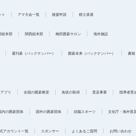
ント
アマ大会一覧
後援申請
棋士派遣
部総本部
関西総本部
梅田囲碁サロン
海外施設
週刊碁（バックナンバー）
囲碁未来（バックナンバー）
書籍
ホアプリ
全国の囲碁教室
免状の取得
普及事業
指導者育
国内の囲碁団体
国外の囲碁団体
頭脳スポーツ
文化庁・海外普
式アカウント一覧
スポンサー
よくあるご質問
お問い合わせ