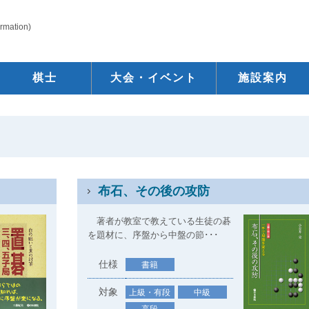
ormation)
棋士
大会・イベント
施設案内
布石、その後の攻防
著者が教室で教えている生徒の碁
を題材に、序盤から中盤の節･･･
仕様
書籍
対象
上級・有段
中級