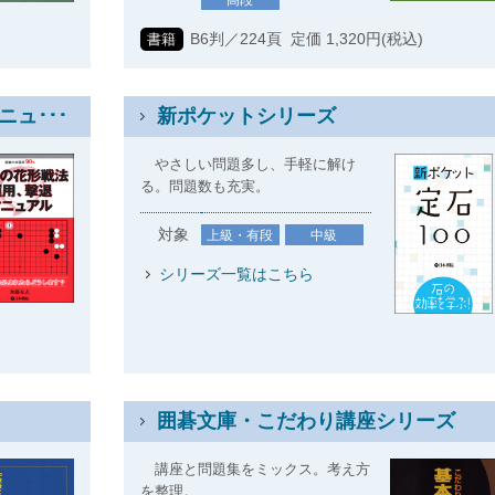
高段
)
B6判／224頁 定価 1,320円(税込)
書籍
ュ･･･
新ポケットシリーズ
やさしい問題多し、手軽に解け
る。問題数も充実。
対象
上級・有段
中級
シリーズ一覧はこちら
)
囲碁文庫・こだわり講座シリーズ
講座と問題集をミックス。考え方
を整理。