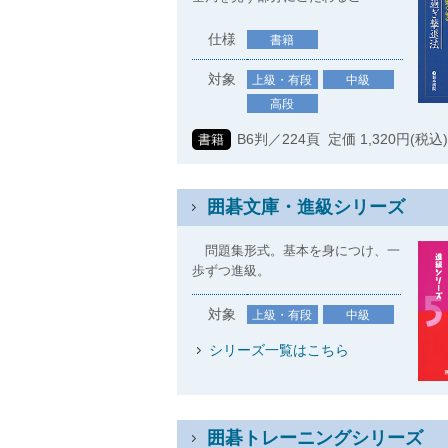
仕様
書籍
対象
上級・有段
中級
高段
B6判／224頁 定価 1,320円(税込
書籍
囲碁文庫・進級シリーズ
問題集形式。基本を身につけ、一
歩ずつ進級。
対象
上級・有段
中級
シリーズ一覧はこちら
囲碁トレーニングシリーズ