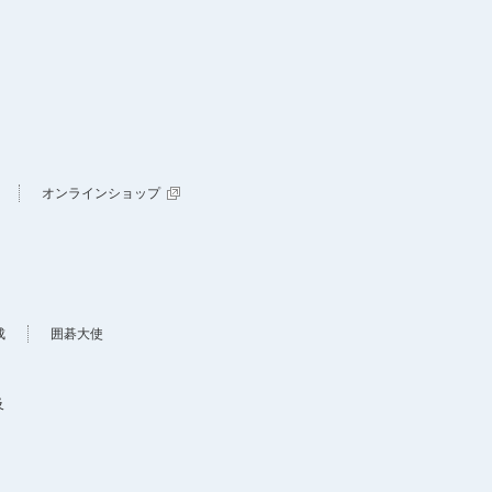
オンラインショップ
成
囲碁大使
及