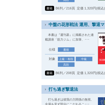
高段
B6判／216頁 定価 1,320円(税込
書籍
中盤の花形戦法 運用、撃退マニ
本書は『週刊碁』に掲載された連
載講座「筋力ジム」に加筆、･･･
仕様
書籍
対象
上級・有段
中級
高段
B6判／208頁 定価 1,320円(税込
書籍
打ち過ぎ撃退法
打ち過ぎは彼我の力関係の無視、
全局を見ず部分にこだわるこ･･･