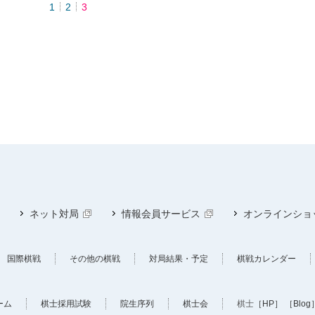
1
2
3
ネット対局
情報会員サービス
オンラインショ
国際棋戦
その他の棋戦
対局結果・予定
棋戦カレンダー
ーム
棋士採用試験
院生序列
棋士会
棋士
［HP］
［Blog