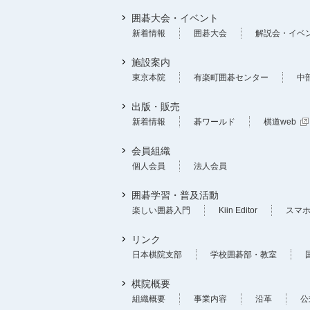
囲碁大会・イベント
新着情報
囲碁大会
解説会・イベ
施設案内
東京本院
有楽町囲碁センター
中
出版・販売
新着情報
碁ワールド
棋道web
会員組織
個人会員
法人会員
囲碁学習・普及活動
楽しい囲碁入門
Kiin Editor
スマ
リンク
日本棋院支部
学校囲碁部・教室
棋院概要
組織概要
事業内容
沿革
公