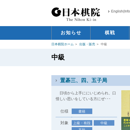
English(Inf
お知らせ
棋戦
日本棋院ホーム
出版・販売
中級
中級
置碁三、四、五子局
日頃から上手ににいじめられ、口
惜しい思いをしている方にぜ･･･
仕様
書籍
対象
上級・有段
中級