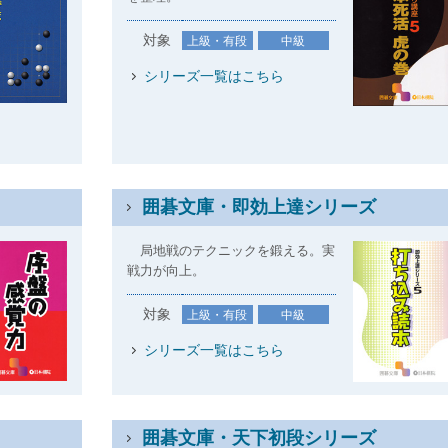
対象
上級・有段
中級
シリーズ一覧はこちら
)
囲碁文庫・即効上達シリーズ
局地戦のテクニックを鍛える。実
戦力が向上。
対象
上級・有段
中級
シリーズ一覧はこちら
囲碁文庫・天下初段シリーズ