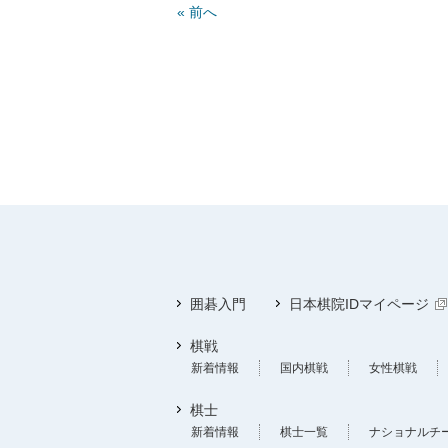
« 前へ
囲碁入門
日本棋院IDマイページ
棋戦
新着情報
国内棋戦
女性棋戦
棋士
新着情報
棋士一覧
ナショナルチ