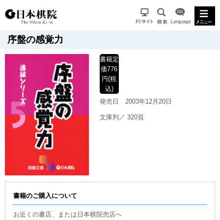
序盤の感覚力
書籍
定
価776
円(税
込)
発売日
2003年12月20日
文庫判／ 320頁
書籍のご購入について
お近くの書店、または日本棋院売店へ