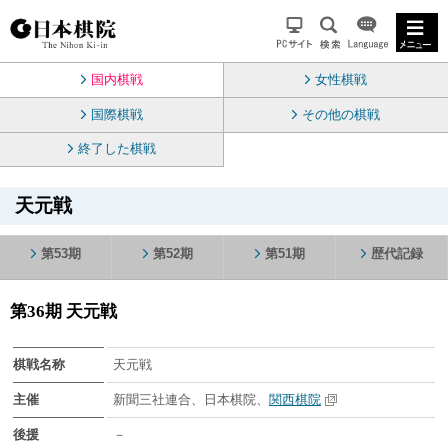
国内棋戦
女性棋戦
国際棋戦
その他の棋戦
終了した棋戦
天元戦
第53期
第52期
第51期
歴代記録
第36期 天元戦
棋戦名称
天元戦
主催
新聞三社連合、日本棋院、
関西棋院
後援
－