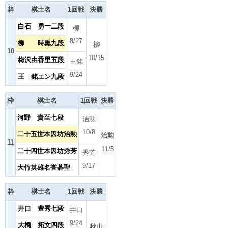
枠
棋士名
1回戦
決勝
白石 勇一二段
柳
8/27
柳 時熏九段
柳
10
10/15
梅沢由香里五段
王銘
9/24
王 銘エン九段
枠
棋士名
1回戦
決勝
河野 貴至七段
治勲
10/8
二十五世本因坊治勲
治勲
11
11/5
二十四世本因坊秀芳
秀芳
9/17
大竹英雄名誉碁聖
枠
棋士名
1回戦
決勝
井口 豊秀七段
井口
9/24
大橋 拓文四段
秋山