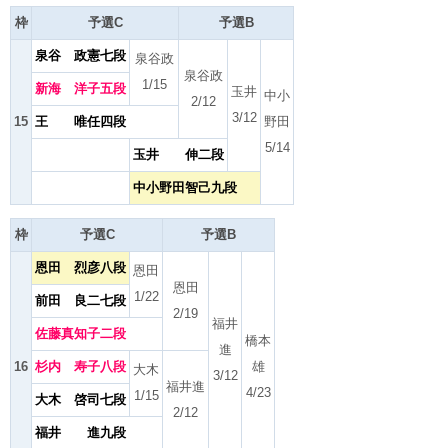
枠
予選C
予選B
泉谷 政憲七段
泉谷政
泉谷政
1/15
新海 洋子五段
玉井
中小
2/12
3/12
15
王 唯任四段
野田
5/14
玉井 伸二段
中小野田智己九段
枠
予選C
予選B
恩田 烈彦八段
恩田
恩田
1/22
前田 良二七段
2/19
福井
佐藤真知子二段
橋本
進
16
杉内 寿子八段
雄
大木
3/12
福井進
4/23
1/15
大木 啓司七段
2/12
福井 進九段