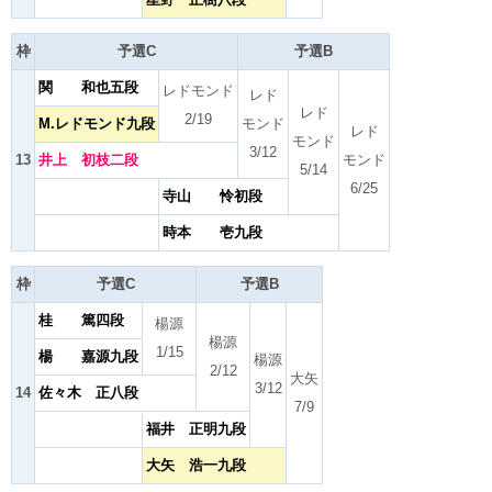
枠
予選C
予選B
関 和也五段
レドモンド
レド
レド
2/19
M.レドモンド九段
モンド
レド
モンド
3/12
13
井上 初枝二段
モンド
5/14
6/25
寺山 怜初段
時本 壱九段
枠
予選C
予選B
桂 篤四段
楊源
楊源
1/15
楊 嘉源九段
楊源
2/12
大矢
3/12
14
佐々木 正八段
7/9
福井 正明九段
大矢 浩一九段