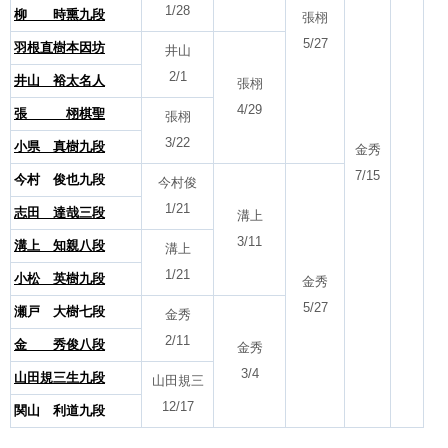
1/28
柳 時熏九段
張栩
5/27
羽根直樹本因坊
井山
2/1
井山 裕太名人
張栩
4/29
張 栩棋聖
張栩
3/22
小県 真樹九段
金秀
7/15
今村 俊也九段
今村俊
1/21
志田 達哉三段
溝上
3/11
溝上 知親八段
溝上
1/21
小松 英樹九段
金秀
5/27
瀬戸 大樹七段
金秀
2/11
金 秀俊八段
金秀
3/4
山田規三生九段
山田規三
12/17
関山 利道九段