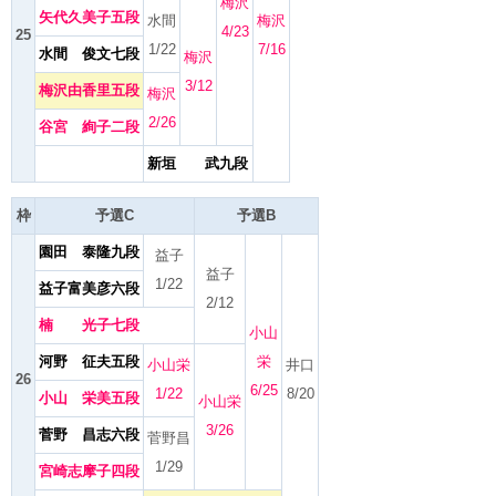
梅沢
矢代久美子五段
水間
梅沢
4/23
25
1/22
7/16
水間 俊文七段
梅沢
3/12
梅沢由香里五段
梅沢
2/26
谷宮 絢子二段
新垣 武九段
枠
予選C
予選B
園田 泰隆九段
益子
益子
1/22
益子富美彦六段
2/12
楠 光子七段
小山
河野 征夫五段
栄
小山栄
井口
26
6/25
1/22
8/20
小山 栄美五段
小山栄
3/26
菅野 昌志六段
菅野昌
1/29
宮崎志摩子四段