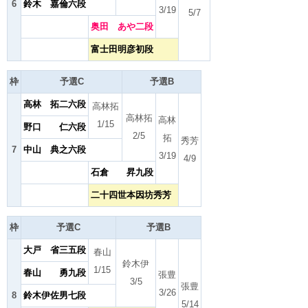
6
鈴木 嘉倫六段
3/19
5/7
奥田 あや二段
富士田明彦初段
枠
予選C
予選B
高林 拓二六段
高林拓
高林拓
高林
1/15
野口 仁六段
2/5
拓
秀芳
7
中山 典之六段
3/19
4/9
石倉 昇九段
二十四世本因坊秀芳
枠
予選C
予選B
大戸 省三五段
春山
鈴木伊
1/15
春山 勇九段
張豊
3/5
張豊
3/26
8
鈴木伊佐男七段
5/14