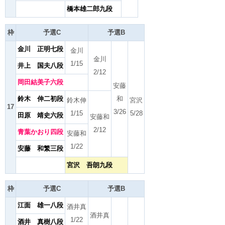
橋本雄二郎九段
枠
予選C
予選B
金川 正明七段
金川
金川
1/15
井上 国夫八段
2/12
岡田結美子六段
安藤
鈴木 伸二初段
和
鈴木伸
宮沢
17
3/26
1/15
5/28
田原 靖史六段
安藤和
2/12
青葉かおり四段
安藤和
1/22
安藤 和繁三段
宮沢 吾朗九段
枠
予選C
予選B
江面 雄一八段
酒井真
酒井真
1/22
酒井 真樹八段