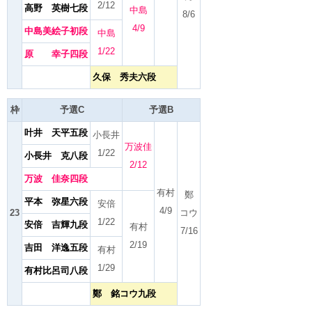
2/12
高野 英樹七段
中島
8/6
4/9
中島美絵子初段
中島
1/22
原 幸子四段
久保 秀夫六段
枠
予選C
予選B
叶井 天平五段
小長井
万波佳
1/22
小長井 克八段
2/12
万波 佳奈四段
有村
鄭
平本 弥星六段
安倍
4/9
23
コウ
1/22
安倍 吉輝九段
有村
7/16
2/19
吉田 洋逸五段
有村
1/29
有村比呂司八段
鄭 銘コウ九段