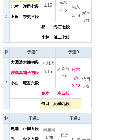
光永
1/15
北村 洋司七段
光永
2/12
光永
3/19
2
上田 崇史三段
7/9
鄒 海石七段
小林 健二七段
枠
予選C
予選B
大淵浩太郎初段
大淵浩
大淵浩
鈴木
1/15
渋澤真知子初段
2/19
歩
依田
3
小山 竜吾六段
3/12
4/9
鈴木 歩四段
依田 紀基九段
枠
予選C
予選B
黒瀧 正樹五段
黒瀧樹
萩原
1/29
孔 令文六段
釼持