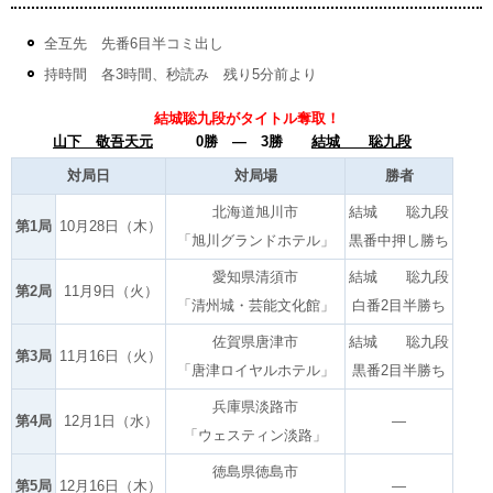
全互先 先番6目半コミ出し
持時間 各3時間、秒読み 残り5分前より
結城聡九段がタイトル奪取！
山下 敬吾天元
0勝 ― 3勝
結城 聡九段
対局日
対局場
勝者
北海道旭川市
結城 聡九段
第1局
10月28日（木）
「旭川グランドホテル」
黒番中押し勝ち
愛知県清須市
結城 聡九段
第2局
11月9日（火）
「清州城・芸能文化館」
白番2目半勝ち
佐賀県唐津市
結城 聡九段
第3局
11月16日（火）
「唐津ロイヤルホテル」
黒番2目半勝ち
兵庫県淡路市
第4局
12月1日（水）
―
「ウェスティン淡路」
徳島県徳島市
第5局
12月16日（木）
―