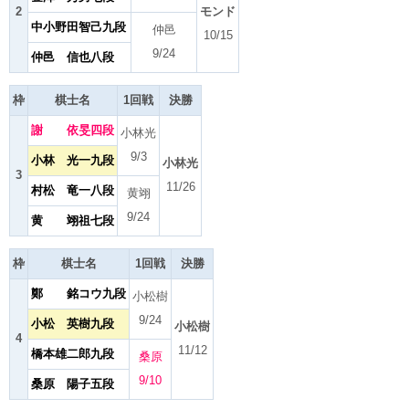
2
モンド
中小野田智己九段
仲邑
10/15
9/24
仲邑 信也八段
枠
棋士名
1回戦
決勝
謝 依旻四段
小林光
9/3
小林 光一九段
小林光
3
11/26
村松 竜一八段
黄翊
9/24
黄 翊祖七段
枠
棋士名
1回戦
決勝
鄭 銘コウ九段
小松樹
9/24
小松 英樹九段
小松樹
4
11/12
橋本雄二郎九段
桑原
9/10
桑原 陽子五段