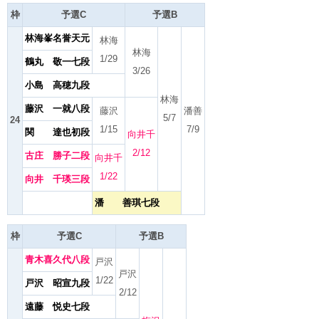
枠
予選C
予選B
林海峯名誉天元
林海
林海
1/29
鶴丸 敬一七段
3/26
小島 高穂九段
林海
藤沢 一就八段
藤沢
潘善
5/7
24
1/15
7/9
関 達也初段
向井千
2/12
古庄 勝子二段
向井千
1/22
向井 千瑛三段
潘 善琪七段
枠
予選C
予選B
青木喜久代八段
戸沢
戸沢
1/22
戸沢 昭宣九段
2/12
遠藤 悦史七段