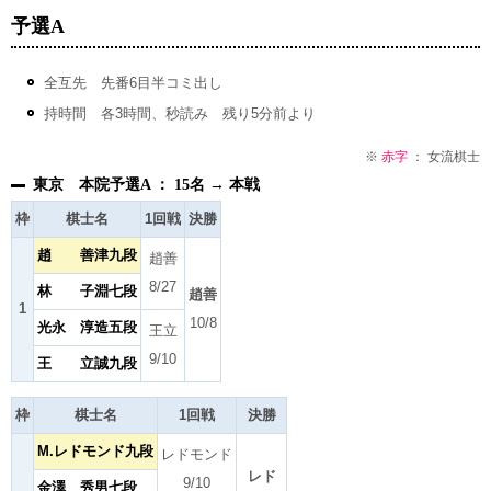
予選A
全互先 先番6目半コミ出し
持時間 各3時間、秒読み 残り5分前より
※
赤字
： 女流棋士
東京 本院予選A ： 15名 → 本戦
枠
棋士名
1回戦
決勝
趙 善津九段
趙善
8/27
林 子淵七段
趙善
1
10/8
光永 淳造五段
王立
9/10
王 立誠九段
枠
棋士名
1回戦
決勝
M.レドモンド九段
レドモンド
レド
9/10
金澤 秀男七段