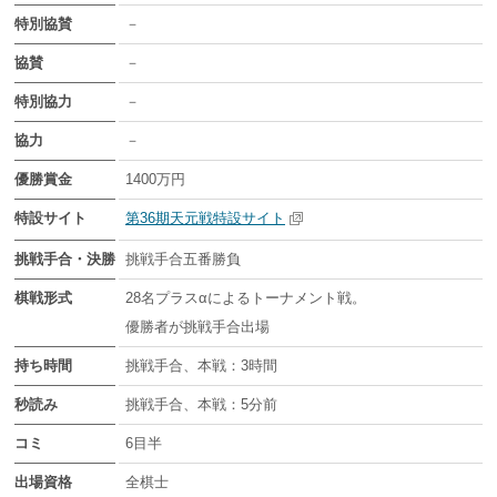
特別協賛
－
協賛
－
特別協力
－
協力
－
優勝賞金
1400万円
特設サイト
第36期天元戦特設サイト
挑戦手合・決勝
挑戦手合五番勝負
棋戦形式
28名プラスαによるトーナメント戦。
優勝者が挑戦手合出場
持ち時間
挑戦手合、本戦：3時間
秒読み
挑戦手合、本戦：5分前
コミ
6目半
出場資格
全棋士