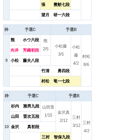
張 豊猷七段
望月 研一六段
枠
予選C
予選B
熊 ホウ六段
熊
小松藤
小松
2/5
向井 芳織初段
3/5
藤
村松
9
小松 藤夫八段
4/2
8/6
竹清 勇四段
村松 竜一七段
枠
予選C
予選B
杉内 雅男九段
山田晋
金沢真
1/15
山田 晋次五段
三村
2/12
三村
3/12
10
金沢 真初段
4/2
三村 智保九段