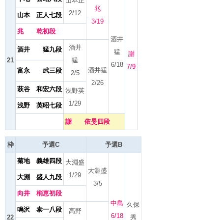
山本正
兆
2/12
山本 正人七段
3/19
兆 乾初段
酒井
酒井
酒井 猛九段
猛
謝
21
猛
6/18
7/9
酒井猛
富永 武三段
2/5
2/26
萩谷 和宏六段
浅野英
1/29
浅野 英昭七段
謝 依旻四段
枠
予選C
予選B
菊地 義雄四段
大淵盛
大淵盛
1/29
大淵 盛人九段
3/5
向井 梢恵初段
中島
久保
鳴沢 泰一八段
高野
6/18
22
秀