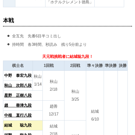
「ホテルクレメント徳島」
本戦
全互先 先番6目半コミ出し
持時間 各3時間、秒読み 残り5分前より
天元戦挑戦者に結城聡九段！
棋士名
1回戦
2回戦
準々決勝
準決勝
決勝
中野 泰宏九段
秋山
秋山
1/14
秋山 次郎八段
2/18
秋山
星野 正樹八段
3/25
趙 善津九段
趙善
結城
12/17
中根 直行八段
6/10
結城 聡九段
結城
2/18