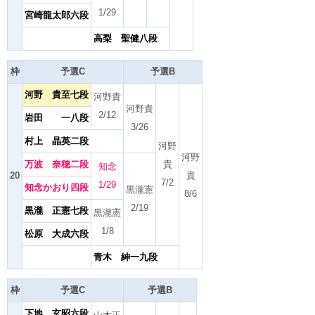
1/29
宮崎龍太郎六段
高梨 聖健八段
枠
予選C
予選B
河野 貴至七段
河野貴
河野貴
2/12
岩田 一八段
3/26
村上 晶英二段
河野
河野
万波 奈穂二段
貴
知念
20
貴
7/2
1/29
知念かおり四段
黒瀧憲
8/6
2/19
黒瀧 正憲七段
黒瀧憲
1/8
松原 大成六段
青木 紳一九段
枠
予選C
予選B
下地 玄昭六段