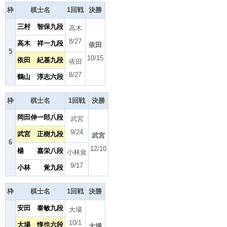
枠
棋士名
1回戦
決勝
三村 智保九段
高木
8/27
高木 祥一九段
依田
5
10/15
依田 紀基九段
依田
8/27
鶴山 淳志六段
枠
棋士名
1回戦
決勝
岡田伸一郎八段
武宮
9/24
武宮 正樹九段
武宮
6
12/10
楊 嘉栄八段
小林覚
9/17
小林 覚九段
枠
棋士名
1回戦
決勝
安田 泰敏九段
大場
10/1
大場 惇也六段
大場