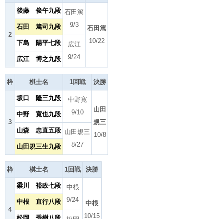
後藤 俊午九段
石田篤
9/3
石田 篤司九段
石田篤
2
10/22
下島 陽平七段
広江
9/24
広江 博之九段
枠
棋士名
1回戦
決勝
坂口 隆三九段
中野寛
山田
9/10
中野 寛也九段
3
規三
山森 忠直五段
山田規三
10/8
8/27
山田規三生九段
枠
棋士名
1回戦
決勝
梁川 裕政七段
中根
9/24
中根 直行八段
中根
4
10/15
松岡 秀樹八段