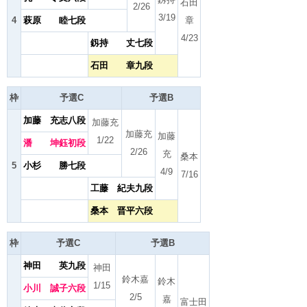
石田
2/26
3/19
4
萩原 睦七段
章
4/23
釼持 丈七段
石田 章九段
枠
予選C
予選B
加藤 充志八段
加藤充
加藤充
加藤
1/22
潘 坤鈺初段
2/26
充
桑本
5
小杉 勝七段
4/9
7/16
工藤 紀夫九段
桑本 晋平六段
枠
予選C
予選B
神田 英九段
神田
鈴木嘉
鈴木
1/15
小川 誠子六段
2/5
嘉
富士田