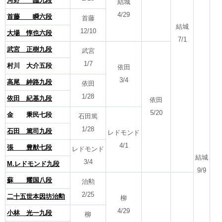
河野 臨九段
結城
4/29
首藤 瞬六段
首藤
結城
12/10
大場 惇也六段
7/1
武宮 正樹九段
武宮
1/7
村川 大介五段
依田
3/4
高尾 紳路九段
依田
1/28
依田 紀基九段
依田
5/20
金 秉民七段
石田篤
1/28
石田 篤司九段
レドモンド
4/1
張 豊猷七段
レドモンド
結城
3/4
M.レドモンド九段
9/9
蘇 耀国八段
治勲
2/25
二十五世本因坊治勲
柳
4/29
小林 光一九段
柳