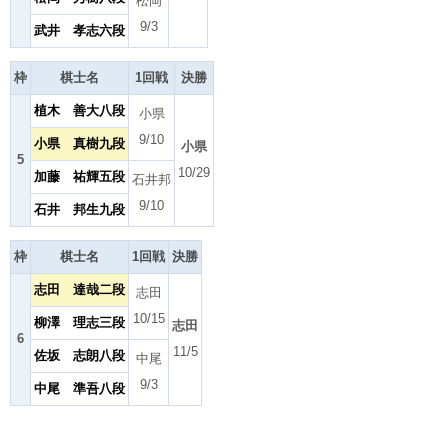
松岡
9/3
武井 孝志六段
枠
棋士名
1回戦
決勝
植木 善大八段
小県
9/10
小県 真樹九段
小県
5
10/29
加藤 祐輝五段
石井邦
9/10
石井 邦生九段
枠
棋士名
1回戦
決勝
志田 達哉二段
志田
10/15
柳澤 理志三段
志田
6
11/5
佐坂 志朗八段
中尾
9/3
中尾 準吾八段