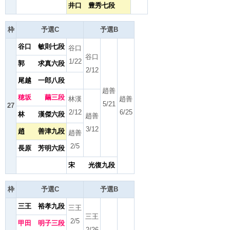
井口 豊秀七段
枠
予選C
予選B
谷口 敏則七段
谷口
谷口
1/22
郭 求真六段
2/12
尾越 一郎八段
趙善
穂坂 繭三段
林漢
趙善
5/21
27
2/12
6/25
林 漢傑六段
趙善
3/12
趙 善津九段
趙善
2/5
長原 芳明六段
宋 光復九段
枠
予選C
予選B
三王 裕孝九段
三王
三王
2/5
甲田 明子三段
2/26