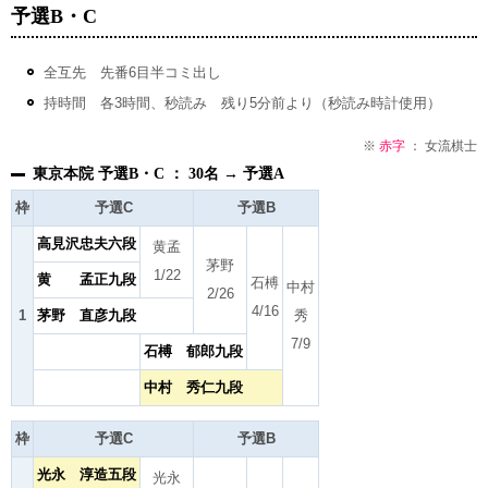
予選B・C
全互先 先番6目半コミ出し
持時間 各3時間、秒読み 残り5分前より（秒読み時計使用）
※
赤字
： 女流棋士
東京本院 予選B・C ： 30名 → 予選A
枠
予選C
予選B
高見沢忠夫六段
黄孟
茅野
1/22
黄 孟正九段
石榑
中村
2/26
4/16
1
茅野 直彦九段
秀
7/9
石榑 郁郎九段
中村 秀仁九段
枠
予選C
予選B
光永 淳造五段
光永