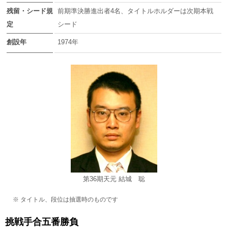
残留・シード規
前期準決勝進出者4名、タイトルホルダーは次期本戦
定
シード
創設年
1974年
第36期天元 結城 聡
※ タイトル、段位は抽選時のものです
挑戦手合五番勝負