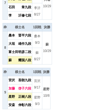
7
10/29
石田 章九段
李沂
8/27
李 沂修七段
枠
棋士名
1回戦
決勝
桑本 晋平六段
桑本
9/3
大垣 雄作九段
蘇
8
10/29
富士田明彦二段
蘇
8/27
蘇 耀国八段
枠
棋士名
1回戦
決勝
宮沢 吾朗九段
宮沢
9/17
加藤 啓子六段
星野
9
10/8
星野 正樹八段
星野
9/3
安斎 伸彰六段