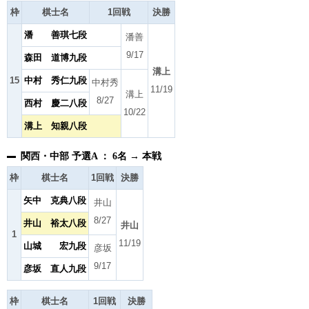
枠
棋士名
1回戦
決勝
潘 善琪七段
潘善
9/17
森田 道博九段
溝上
15
中村 秀仁九段
中村秀
11/19
溝上
8/27
西村 慶二八段
10/22
溝上 知親八段
関西・中部 予選A ： 6名 → 本戦
枠
棋士名
1回戦
決勝
矢中 克典八段
井山
8/27
井山 裕太八段
井山
1
11/19
山城 宏九段
彦坂
9/17
彦坂 直人九段
枠
棋士名
1回戦
決勝