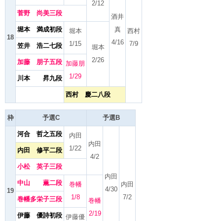
2/12
菅野 尚美三段
酒井
堀本 満成初段
真
堀本
西村
18
4/16
1/15
7/9
笠井 浩二七段
堀本
2/26
加藤 朋子五段
加藤朋
1/29
川本 昇九段
西村 慶二八段
枠
予選C
予選B
河合 哲之五段
内田
内田
1/22
内田 修平二段
4/2
小松 英子三段
内田
中山 薫二段
巻幡
内田
4/30
19
1/8
7/2
巻幡多栄子三段
巻幡
2/19
伊藤 優詩初段
伊藤優