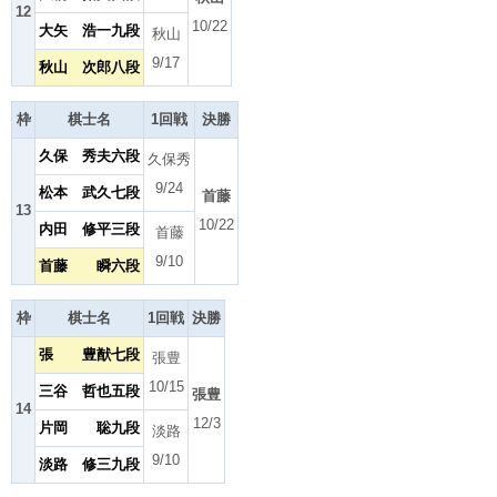
12
10/22
大矢 浩一九段
秋山
9/17
秋山 次郎八段
枠
棋士名
1回戦
決勝
久保 秀夫六段
久保秀
9/24
松本 武久七段
首藤
13
10/22
内田 修平三段
首藤
9/10
首藤 瞬六段
枠
棋士名
1回戦
決勝
張 豊猷七段
張豊
10/15
三谷 哲也五段
張豊
14
12/3
片岡 聡九段
淡路
9/10
淡路 修三九段