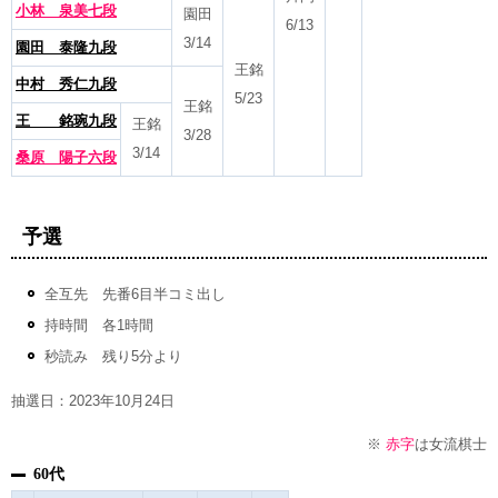
小林 泉美七段
園田
6/13
3/14
園田 泰隆九段
王銘
中村 秀仁九段
5/23
王銘
王 銘琬九段
王銘
3/28
3/14
桑原 陽子六段
予選
全互先 先番6目半コミ出し
持時間 各1時間
秒読み 残り5分より
抽選日：2023年10月24日
※
赤字
は女流棋士
60代