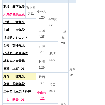
羽根 泰正九段
羽根泰
小林覚
3/11
大澤奈留美五段
5/20
小林覚
小林 覚九段
6/10
山城 宏九段
山城
小林
4/25
趙治勲レジェンド
覚
7/8
石榑 郁郎九段
石榑
3/11
小林光一名誉棋聖
石榑
5/27
林海峯名誉天元
林海
2/29
高林 正宏七段
片岡
8/4
片岡 聡九段
片岡
3/7
宮沢 吾朗九段
片岡
5/27
二十四世本因坊秀芳
小山栄
4/22
小山 栄美七段
片岡