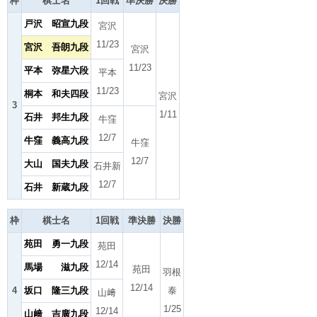
枠
棋士名
1回戦
準決勝
決勝
戸沢 昭宣九段
宮沢
11/23
宮沢 吾朗九段
宮沢
11/23
平本 弥星六段
平本
11/23
桐本 和夫四段
宮沢
3
1/11
石井 邦生九段
牛窪
12/7
牛窪 義高九段
牛窪
12/7
大山 国夫九段
石井新
12/7
石井 新蔵九段
枠
棋士名
1回戦
準決勝
決勝
苑田 勇一九段
苑田
12/14
馬場 滋九段
苑田
羽根
12/14
4
坂口 隆三九段
泰
山﨑
1/25
12/14
山﨑 吉廣九段