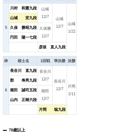
川村 和憲九段
山城
12/7
山城 宏九段
山城
山城
12/7
5
久保 勝昭九段
久保勝
1/22
12/7
円田 陽一七段
彦坂 直人九段
枠
棋士名
1回戦
準決勝
決勝
長谷川 直九段
長谷川
12/7
郡 寿男九段
長谷川
片岡
12/7
6
堀田 誠司五段
堀田
1/11
12/7
山内 正樹六段
片岡 聡九段
70歳以上