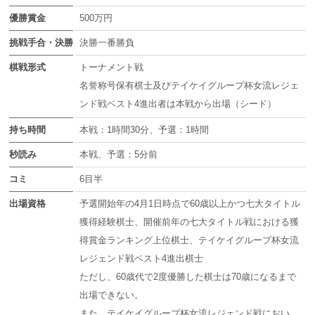
優勝賞金
500万円
挑戦手合・決勝
決勝一番勝負
棋戦形式
トーナメント戦
名誉称号保有棋士及びテイケイグループ杯女流レジェ
ンド戦ベスト4進出者は本戦から出場（シード）
持ち時間
本戦：1時間30分、予選：1時間
秒読み
本戦、予選：5分前
コミ
6目半
出場資格
予選開始年の4月1日時点で60歳以上かつ七大タイトル
獲得経験棋士、開催前年の七大タイトル戦における獲
得賞金ランキング上位棋士、テイケイグループ杯女流
レジェンド戦ベスト4進出棋士
ただし、60歳代で2度優勝した棋士は70歳になるまで
出場できない。
また、テイケイグループ杯女流レジェンド戦におい