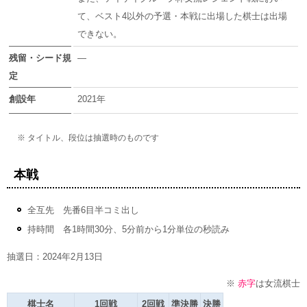
て、ベスト4以外の予選・本戦に出場した棋士は出場
できない。
残留・シード規
―
定
創設年
2021年
※ タイトル、段位は抽選時のものです
本戦
全互先 先番6目半コミ出し
持時間 各1時間30分、5分前から1分単位の秒読み
抽選日：2024年2月13日
※
赤字
は女流棋士
棋士名
1回戦
2回戦
準決勝
決勝