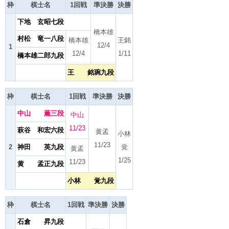
枠
棋士名
1回戦
準決勝
決勝
下地 玄昭七段
橋本雄
村松 竜一八段
橋本雄
王銘
12/4
1
12/4
1/11
橋本雄二郎九段
王 銘琬九段
枠
棋士名
1回戦
準決勝
決勝
中山 薫三段
中山
11/23
萩谷 和宏六段
黄孟
小林
11/23
2
神田 英九段
覚
黄孟
1/25
11/23
黄 孟正九段
小林 覚九段
枠
棋士名
1回戦
準決勝
決勝
石倉 昇九段