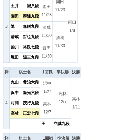
園田
土井 誠八段
園田
11/23
11/23
園田 泰隆九段
園田
3
陳 嘉鋭九段
清成
1/8
11/30
清成 哲也九段
清成
11/30
梁川 裕政七段
堀田
11/30
堀田 陽三九段
枠
棋士名
1回戦
準決勝
決勝
丸山 豊治六段
浜中
12/7
浜中 隆光六段
高林
高林
12/7
4
村岡 茂行九段
高林
1/11
12/7
高林 正宏七段
王 立誠九段
枠
棋士名
1回戦
準決勝
決勝