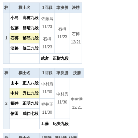
枠
棋士名
1回戦
準決勝
決勝
小島 高穂九段
佐藤昌
11/23
佐藤 昌晴九段
石榑
石榑
11/23
1
石榑 郁郎九段
石榑
12/21
11/23
淡路 修三九段
武宮 正樹九段
枠
棋士名
1回戦
準決勝
決勝
山本 正人八段
中村秀
11/30
中村 秀仁九段
中村秀
中村秀
11/30
2
福井 正明九段
福井正
12/21
11/30
信田 成仁七段
工藤 紀夫九段