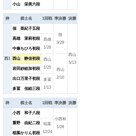
小山 栄美六段
枠
棋士名
1回戦
準決勝
決勝
佃 亜紀子五段
佃
髙雄 茉莉初段
髙雄
3/29
1/28
中條ちひろ初段
西山
西1
西山 静佳初段
西山
5/13
1/20
岩田紗絵加初段
西山
2/10
出口万里子初段
多冨
1/13
多冨 佳絵三段
枠
棋士名
1回戦
準決勝
決勝
小西 和子八段
小西和
重野 由紀二段
稲葉
1/28
12/24
稲葉かりん初段