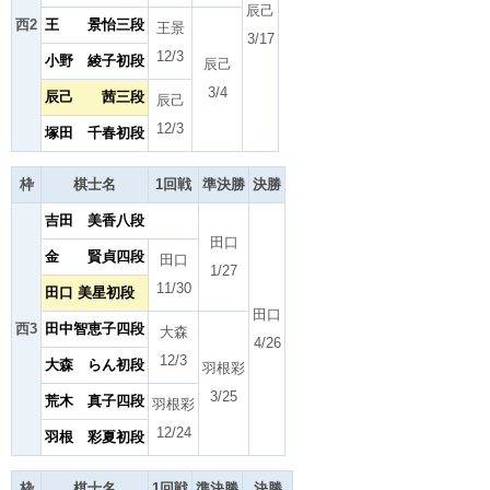
辰己
西2
王 景怡三段
王景
3/17
12/3
小野 綾子初段
辰己
3/4
辰己 茜三段
辰己
12/3
塚田 千春初段
枠
棋士名
1回戦
準決勝
決勝
吉田 美香八段
田口
金 賢貞四段
田口
1/27
11/30
田口 美星初段
田口
西3
田中智恵子四段
大森
4/26
12/3
大森 らん初段
羽根彩
3/25
荒木 真子四段
羽根彩
12/24
羽根 彩夏初段
枠
棋士名
1回戦
準決勝
決勝