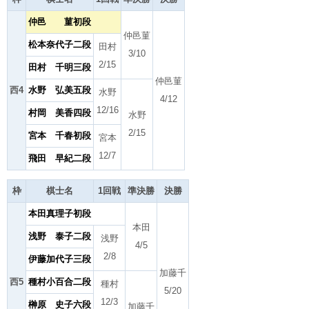
仲邑 菫初段
仲邑菫
松本奈代子二段
田村
3/10
2/15
田村 千明三段
仲邑菫
西4
水野 弘美五段
水野
4/12
12/16
村岡 美香四段
水野
2/15
宮本 千春初段
宮本
12/7
飛田 早紀二段
枠
棋士名
1回戦
準決勝
決勝
本田真理子初段
本田
浅野 泰子二段
浅野
4/5
2/8
伊藤加代子三段
加藤千
西5
種村小百合二段
種村
5/20
12/3
榊原 史子六段
加藤千