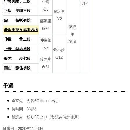
中島美絵子三段
中島
9/12
6/3
下坂 美織三段
藤沢里
8/2
森 智咲初段
藤沢里
藤沢
6/28
藤沢里菜女流本因坊
里
仲邑 菫二段
仲邑菫
9/10
7/8
上野 梨紗初段
鈴木歩
8/12
鈴木 歩七段
鈴木歩
6/21
西山 静佳初段
予選
全互先 先番6目半コミ出し
持時間 3時間
秒読み 残り5分より（秒読み時計使用）
抽選日：2020年11月6日