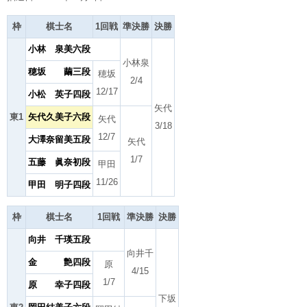
枠
棋士名
1回戦
準決勝
決勝
小林 泉美六段
小林泉
穂坂 繭三段
穂坂
2/4
12/17
小松 英子四段
矢代
東1
矢代久美子六段
矢代
3/18
12/7
大澤奈留美五段
矢代
1/7
五藤 眞奈初段
甲田
11/26
甲田 明子四段
枠
棋士名
1回戦
準決勝
決勝
向井 千瑛五段
向井千
金 艶四段
原
4/15
1/7
原 幸子四段
下坂