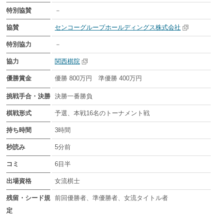
特別協賛
－
協賛
センコーグループホールディングス株式会社
特別協力
－
協力
関西棋院
優勝賞金
優勝 800万円 準優勝 400万円
挑戦手合・決勝
決勝一番勝負
棋戦形式
予選、本戦16名のトーナメント戦
持ち時間
3時間
秒読み
5分前
コミ
6目半
出場資格
女流棋士
残留・シード規
前回優勝者、準優勝者、女流タイトル者
定