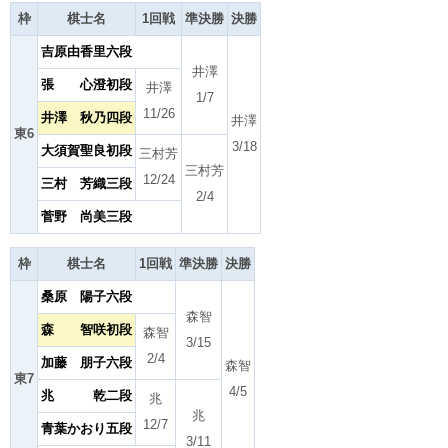
枠
棋士名
1回戦
準決勝
決勝
吉原由香里六段
井澤
張 心澄初段
井澤
1/7
11/26
井澤 秋乃四段
井澤
東6
3/18
大須賀聖良初段
三村芳
三村芳
12/24
三村 芳織三段
2/4
菅野 尚美三段
枠
棋士名
1回戦
準決勝
決勝
桑原 陽子六段
森智
森 智咲初段
森智
3/15
2/4
加藤 朋子六段
森智
東7
4/5
兆 乾二段
兆
兆
12/7
青葉かおり五段
3/11