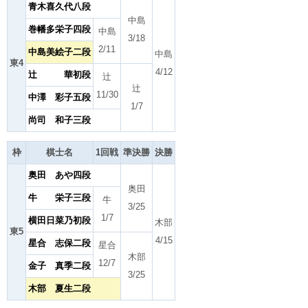
青木喜久代八段
中島
巻幡多栄子四段
中島
3/18
2/11
中島美絵子二段
中島
東4
4/12
辻 華初段
辻
辻
11/30
中澤 彩子五段
1/7
尚司 和子三段
枠
棋士名
1回戦
準決勝
決勝
奥田 あや四段
奥田
牛 栄子三段
牛
3/25
1/7
横田日菜乃初段
木部
東5
4/15
星合 志保二段
星合
木部
12/7
金子 真季二段
3/25
木部 夏生二段