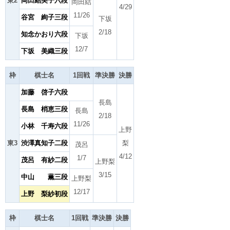
東2
岡田結美子六段
岡田結
4/29
11/26
谷宮 絢子三段
下坂
2/18
知念かおり六段
下坂
12/7
下坂 美織三段
枠
棋士名
1回戦
準決勝
決勝
加藤 啓子六段
長島
長島 梢恵三段
長島
2/18
11/26
小林 千寿六段
上野
東3
渋澤真知子二段
梨
茂呂
4/12
1/7
茂呂 有紗二段
上野梨
3/15
中山 薫三段
上野梨
12/17
上野 梨紗初段
枠
棋士名
1回戦
準決勝
決勝