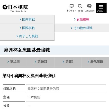
国内棋戦
女性棋戦
国際棋戦
その他の棋戦
終了した棋戦
扇興杯女流囲碁最強戦
第11回
第10回
第9回
歴代記録
第6回 扇興杯女流囲碁最強戦
棋戦名称
扇興杯女流囲碁最強戦
主催
日本棋院
後援
－