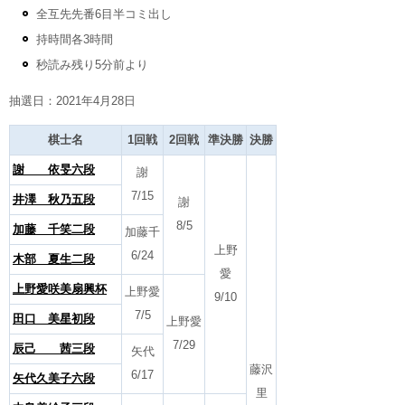
全互先先番6目半コミ出し
持時間各3時間
秒読み残り5分前より
抽選日：2021年4月28日
棋士名
1回戦
2回戦
準決勝
決勝
謝 依旻六段
謝
7/15
井澤 秋乃五段
謝
8/5
加藤 千笑二段
加藤千
上野
6/24
木部 夏生二段
愛
上野愛咲美扇興杯
上野愛
9/10
7/5
田口 美星初段
上野愛
7/29
辰己 茜三段
矢代
藤沢
6/17
矢代久美子六段
里