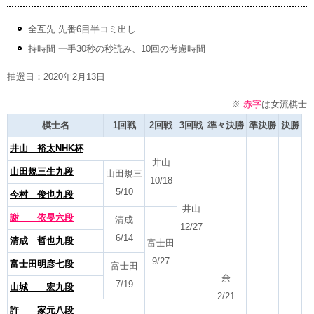
全互先 先番6目半コミ出し
持時間 一手30秒の秒読み、10回の考慮時間
抽選日：2020年2月13日
※
赤字
は女流棋士
棋士名
1回戦
2回戦
3回戦
準々決勝
準決勝
決勝
井山 裕太NHK杯
井山
山田規三生九段
山田規三
10/18
5/10
今村 俊也九段
井山
謝 依旻六段
清成
12/27
6/14
清成 哲也九段
富士田
9/27
富士田明彦七段
富士田
余
7/19
山城 宏九段
2/21
許 家元八段