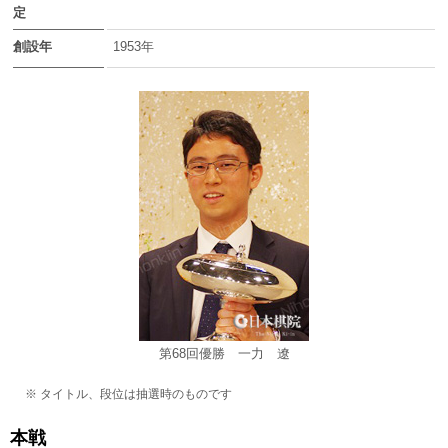
定
創設年
1953年
第68回優勝 一力 遼
※ タイトル、段位は抽選時のものです
本戦