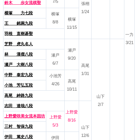
7/5
鈴木 歩女流棋聖
張栩
1/24
横塚 力七段
横塚
横塚
8/8
王 銘琬九段
11/15
羽根 直樹碁聖
一力
3/21
芝野 虎丸名人
瀬戸
林 漢傑八段
瀬戸
9/20
6/7
瀬戸 大樹八段
高尾
1/31
中野 泰宏九段
小池芳
高尾
4/26
小池 芳弘五段
10/11
高尾 紳路九段
山下
2/7
志田 達哉八段
上野愛
上野愛咲美女流本因坊
上野愛
8/16
5/3
三村 智保九段
山下
12/6
伊田 篤史八段
伊田