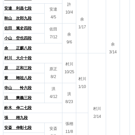
許
安達 利昌七段
安達
10/4
4/5
秋山 次郎九段
余
1/17
佐田 篤史四段
佐田
余
7/12
小山 空也四段
9/6
余
余 正麒八段
3/14
村川 大介十段
村川
原 正和三段
原正
10/25
8/2
黄 翊祖八段
村川
1/10
寺山 怜六段
洪
洪
4/12
洪 爽義三段
8/23
鈴木 伸二七段
村川
2/14
張 栩九段
張栩
安斎 伸彰七段
安斎
11/8