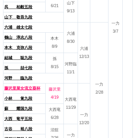
山下
6/21
呉 柏毅五段
9/13
山下 敬吾九段
一力
六浦 雄太七段
3/7
六浦
鶴山 淳志八段
本木
8/30
8/9
本木 克弥八段
六浦
12/13
結城 聡九段
孫
河野臨
8/15
孫 喆七段
11/1
河野 臨九段
一力
藤沢里菜女流立葵杯
藤沢里
2/28
4/19
小林 覚九段
大西竜
11/29
蘇 耀国九段
大西竜
一力
6/28
大西 竜平五段
12/20
古谷 裕八段
沼舘
一力
7/26