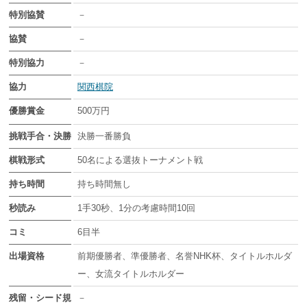
特別協賛
－
協賛
－
特別協力
－
協力
関西棋院
優勝賞金
500万円
挑戦手合・決勝
決勝一番勝負
棋戦形式
50名による選抜トーナメント戦
持ち時間
持ち時間無し
秒読み
1手30秒、1分の考慮時間10回
コミ
6目半
出場資格
前期優勝者、準優勝者、名誉NHK杯、タイトルホルダ
ー、女流タイトルホルダー
残留・シード規
－