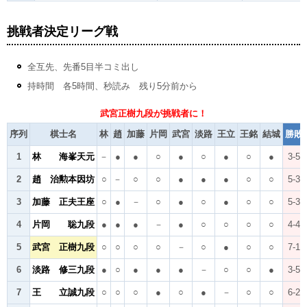
挑戦者決定リーグ戦
全互先、先番5目半コミ出し
持時間 各5時間、秒読み 残り5分前から
武宮正樹九段が挑戦者に！
序列
棋士名
林
趙
加藤
片岡
武宮
淡路
王立
王銘
結城
勝敗
1
林 海峯天元
－
●
●
○
●
○
●
○
●
3-5
2
趙 治勲本因坊
○
－
○
○
●
●
●
○
○
5-3
3
加藤 正夫王座
○
●
－
○
●
○
●
○
○
5-3
4
片岡 聡九段
●
●
●
－
●
○
○
○
○
4-4
5
武宮 正樹九段
○
○
○
○
－
○
●
○
○
7-1
6
淡路 修三九段
●
○
●
●
●
－
○
○
●
3-5
7
王 立誠九段
○
○
○
●
○
●
－
○
○
6-2