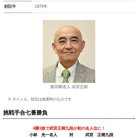
創設年
1974年
第20期名人 武宮正樹
※ タイトル、段位は抽選時のものです
挑戦手合七番勝負
4勝1敗で武宮正樹九段が初の名人位に！
小林 光一名人 対 武宮 正樹九段