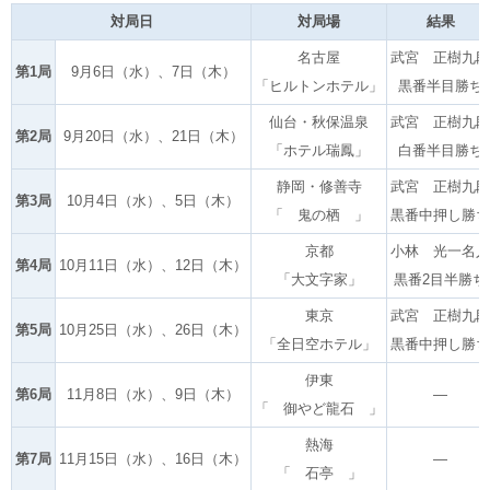
対局日
対局場
結果
名古屋
武宮 正樹九段
第1局
9月6日（水）、7日（木）
「ヒルトンホテル」
黒番半目勝ち
仙台・秋保温泉
武宮 正樹九段
第2局
9月20日（水）、21日（木）
「ホテル瑞鳳」
白番半目勝ち
静岡・修善寺
武宮 正樹九段
第3局
10月4日（水）、5日（木）
「 鬼の栖 」
黒番中押し勝ち
京都
小林 光一名人
第4局
10月11日（水）、12日（木）
「大文字家」
黒番2目半勝ち
東京
武宮 正樹九段
第5局
10月25日（水）、26日（木）
「全日空ホテル」
黒番中押し勝ち
伊東
第6局
11月8日（水）、9日（木）
―
「 御やど龍石 」
熱海
第7局
11月15日（水）、16日（木）
―
「 石亭 」