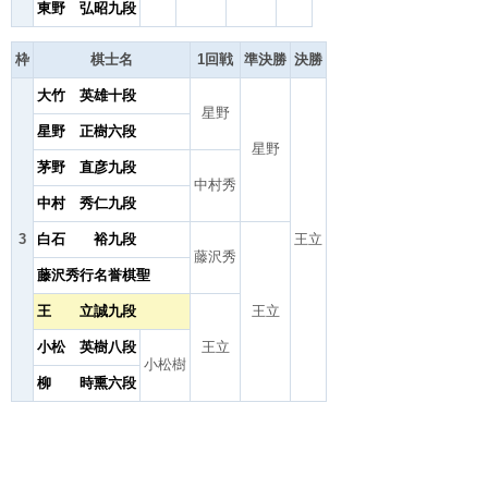
東野 弘昭九段
枠
棋士名
1回戦
準決勝
決勝
大竹 英雄十段
星野
星野 正樹六段
星野
茅野 直彦九段
中村秀
中村 秀仁九段
3
白石 裕九段
王立
藤沢秀
藤沢秀行名誉棋聖
王 立誠九段
王立
小松 英樹八段
王立
小松樹
柳 時熏六段