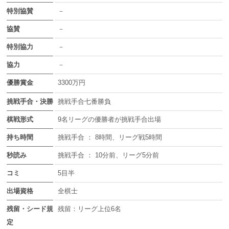
特別協賛
－
協賛
－
特別協力
－
協力
－
優勝賞金
3300万円
挑戦手合・決勝
挑戦手合七番勝負
棋戦形式
9名リーグの優勝者が挑戦手合出場
持ち時間
挑戦手合 ： 8時間、リーグ戦5時間
秒読み
挑戦手合 ： 10分前、リーグ5分前
コミ
5目半
出場資格
全棋士
残留・シード規
残留：リーグ上位6名
定