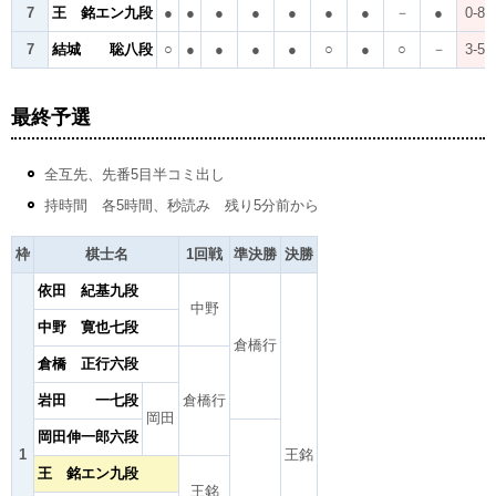
7
王 銘エン九段
●
●
●
●
●
●
●
－
●
0-8
7
結城 聡八段
○
●
●
●
●
○
●
○
－
3-5
最終予選
全互先、先番5目半コミ出し
持時間 各5時間、秒読み 残り5分前から
枠
棋士名
1回戦
準決勝
決勝
依田 紀基九段
中野
中野 寛也七段
倉橋行
倉橋 正行六段
岩田 一七段
倉橋行
岡田
岡田伸一郎六段
1
王銘
王 銘エン九段
王銘