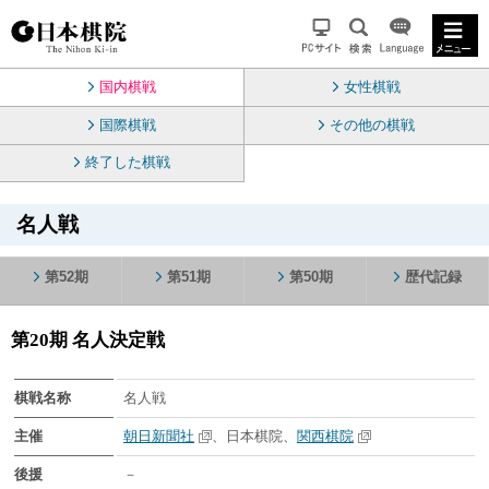
国内棋戦
女性棋戦
国際棋戦
その他の棋戦
終了した棋戦
名人戦
第52期
第51期
第50期
歴代記録
第20期 名人決定戦
棋戦名称
名人戦
主催
朝日新聞社
、日本棋院、
関西棋院
後援
－