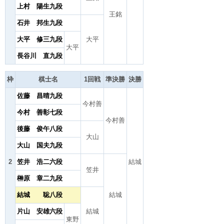
上村 陽生九段
王銘
石井 邦生九段
大平 修三九段
大平
大平
長谷川 直九段
枠
棋士名
1回戦
準決勝
決勝
佐藤 昌晴九段
今村善
今村 善彰七段
今村善
後藤 俊午八段
大山
大山 国夫九段
2
笠井 浩二六段
結城
笠井
榊原 章二九段
結城 聡八段
結城
片山 安雄六段
結城
東野