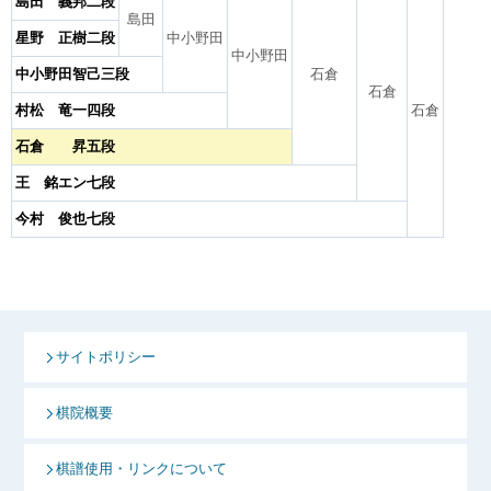
島田 義邦二段
島田
星野 正樹二段
中小野田
中小野田
中小野田智己三段
石倉
石倉
村松 竜一四段
石倉
石倉 昇五段
王 銘エン七段
今村 俊也七段
サイトポリシー
棋院概要
棋譜使用・リンクについて