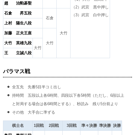
趙 治勲碁聖
（2）武宮 黒中押し
石倉 昇五段
（3）武宮 白中押し
石倉
上村 陽生八段
加藤 正夫王座
大竹
大竹 英雄九段
大竹
大竹
王 立誠八段
パラマス戦
全互先 先番5目半コミ出し
持時間 五段以上各6時間、四段以下各5時間（ただし、6段以上
と対局する場合は各6時間とする）、秒読み 残り5分前より
その他 大手合に準ずる
棋士名
1回戦
2回戦
3回戦
準々決勝
準決勝
決勝