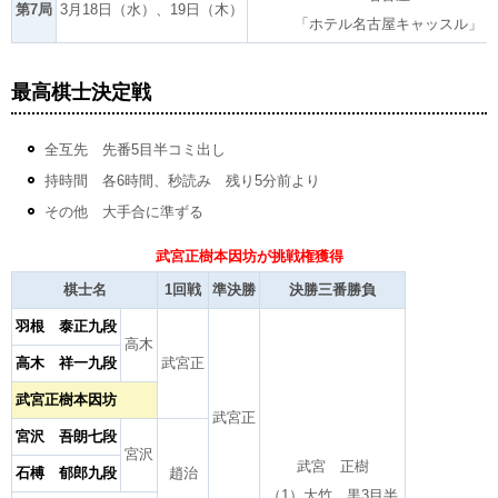
第7局
3月18日（水）、19日（木）
「ホテル名古屋キャッスル」
最高棋士決定戦
全互先 先番5目半コミ出し
持時間 各6時間、秒読み 残り5分前より
その他 大手合に準ずる
武宮正樹本因坊が挑戦権獲得
棋士名
1回戦
準決勝
決勝三番勝負
羽根 泰正九段
高木
高木 祥一九段
武宮正
武宮正樹本因坊
武宮正
宮沢 吾朗七段
宮沢
武宮 正樹
石榑 郁郎九段
趙治
（1）大竹 黒3目半