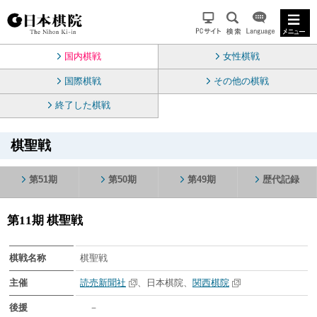
国内棋戦
女性棋戦
国際棋戦
その他の棋戦
終了した棋戦
棋聖戦
第51期
第50期
第49期
歴代記録
第11期 棋聖戦
棋戦名称
棋聖戦
主催
読売新聞社
、日本棋院、
関西棋院
後援
－