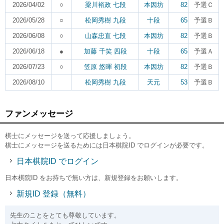
2026/04/02
○
梁川裕政 七段
本因坊
82
予選Ｃ
2026/05/28
○
松岡秀樹 九段
十段
65
予選Ｂ
2026/06/08
○
山森忠直 七段
本因坊
82
予選Ｂ
2026/06/18
●
加藤 千笑 四段
十段
65
予選Ａ
2026/07/23
○
笠原 悠暉 初段
本因坊
82
予選Ｂ
2026/08/10
松岡秀樹 九段
天元
53
予選Ｂ
ファンメッセージ
棋士にメッセージを送って応援しましょう。
棋士にメッセージを送るためには日本棋院ID でログインが必要です。
日本棋院ID でログイン
日本棋院ID をお持ちで無い方は、新規登録をお願いします。
新規ID 登録（無料）
先生のことをとても尊敬しています。