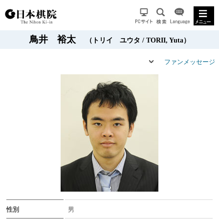
鳥井 裕太
（トリイ ユウタ / TORII, Yuta）
ファンメッセージ
性別
男