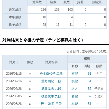
対局数
勝数
負数
持碁
無勝負
通算成績
236
133
103
0
0
本年成績
10
6
4
0
0
昨年成績
28
17
11
0
0
対局結果と今後の予定（テレビ棋戦を除く）
更新日時：2026/08/07 04:01
棋戦
対局日
勝敗
対局相手
名称
回期
段階
2026/01/15
○
松本奈代子 二段
棋聖
51
ＦＴ
2026/02/16
○
重野由紀 二段
棋聖
51
ＦＴ
2026/02/26
●
武井孝志 八段
名人
52
予選Ｂ
2026/03/05
●
後藤俊午 九段
碁聖
52
予選Ｃ
2026/03/26
●
坂井 嵩司 三段
棋聖
51
ＦＴ