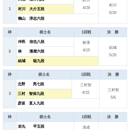
村川
村川
4/29
1
村川 大介五段
5/20
鶴山 淳志六段
枠
棋士名
1回戦
決 勝
仲邑 信也八段
林漢
結城
4/15
2
林 漢傑六段
5/20
結城 聡九段
枠
棋士名
1回戦
決 勝
北野 亮七段
三村智
三村智
4/15
3
三村 智保九段
5/6
彦坂 直人九段
枠
棋士名
1回戦
決 勝
岩丸 平五段
清成