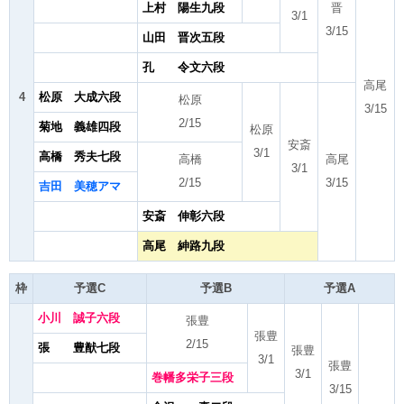
上村 陽生九段
晋
3/1
3/15
山田 晋次五段
孔 令文六段
高尾
4
松原 大成六段
松原
3/15
2/15
菊地 義雄四段
松原
安斎
3/1
高橋 秀夫七段
高橋
高尾
3/1
2/15
3/15
吉田 美穂アマ
安斎 伸彰六段
高尾 紳路九段
枠
予選C
予選B
予選A
小川 誠子六段
張豊
張豊
2/15
張 豊猷七段
張豊
3/1
張豊
3/1
巻幡多栄子三段
3/15