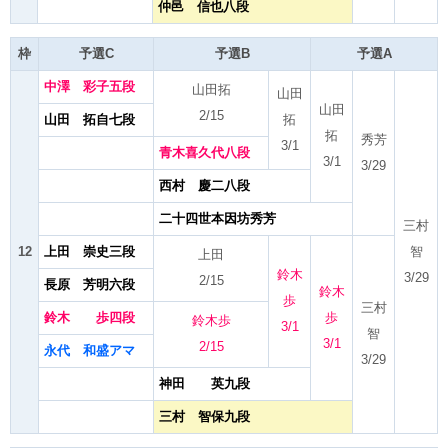
仲邑 信也八段
枠
予選C
予選B
予選A
中澤 彩子五段
山田拓
山田
山田
2/15
山田 拓自七段
拓
拓
秀芳
3/1
青木喜久代八段
3/1
3/29
西村 慶二八段
二十四世本因坊秀芳
三村
12
上田 崇史三段
智
上田
鈴木
3/29
2/15
長原 芳明六段
鈴木
歩
三村
鈴木 歩四段
歩
鈴木歩
3/1
智
3/1
2/15
永代 和盛アマ
3/29
神田 英九段
三村 智保九段