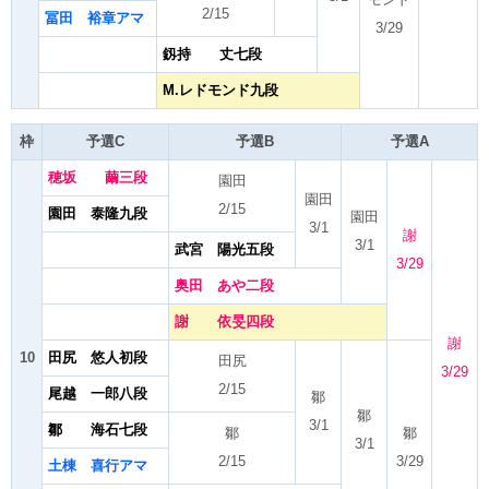
2/15
冨田 裕章アマ
3/29
釼持 丈七段
M.レドモンド九段
枠
予選C
予選B
予選A
穂坂 繭三段
園田
園田
2/15
園田 泰隆九段
園田
3/1
謝
3/1
武宮 陽光五段
3/29
奥田 あや二段
謝 依旻四段
謝
10
田尻 悠人初段
田尻
3/29
2/15
尾越 一郎八段
鄒
鄒
3/1
鄒 海石七段
鄒
鄒
3/1
2/15
3/29
土棟 喜行アマ