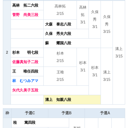
高林 拓二六段
高林拓
高林
久保
2/15
菅野 尚美三段
拓
久保
秀
3/1
大森 泰志八段
秀
3/1
3/15
久保 秀夫六段
蘇 耀国八段
溝上
2
杉本 明七段
杉本
3/15
2/15
佐藤真知子二段
杉本
杉本
3/1
王 唯任四段
王唯
溝上
3/1
2/15
3/15
林 むつみアマ
矢代久美子五段
溝上 知親八段
枠
予選C
予選B
予選A
桂 篤四段