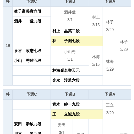
枠
予選C
予選B
予選A
益子富美彦六段
酒井猛
村上
3/1
酒井 猛九段
林子
3/15
3/29
村上 晶英二段
林 子淵七段
林子
19
3/29
泉谷 政憲七段
小山秀
林海
3/1
小山 秀雄五段
林海
3/15
3/29
林海峯名誉天元
光永 淳造六段
枠
予選C
予選B
予選A
青木 紳一九段
王立
3/29
王 立誠九段
安田 泰敏九段
安田
3/1
川本 昇九段