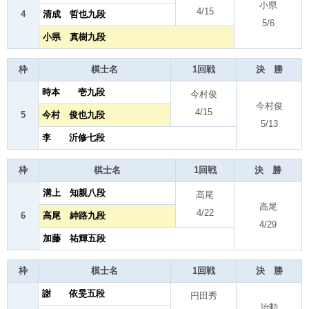
小県
4/15
4
清成 哲也九段
5/6
小県 真樹九段
枠
棋士名
1回戦
決 勝
時本 壱九段
今村俊
今村俊
4/15
5
今村 俊也九段
5/13
李 沂修七段
枠
棋士名
1回戦
決 勝
溝上 知親八段
高尾
高尾
4/22
6
高尾 紳路九段
4/29
加藤 祐輝五段
枠
棋士名
1回戦
決 勝
謝 依旻五段
円田秀
治勲