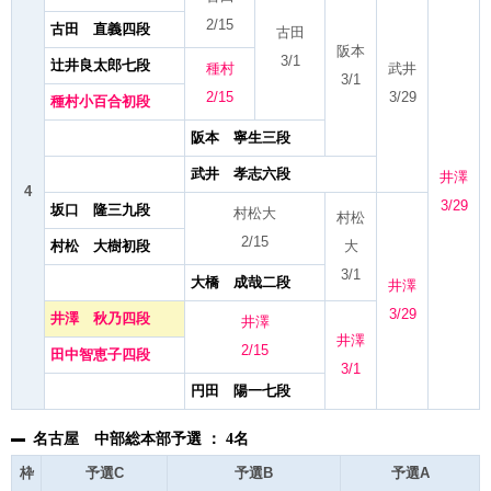
2/15
古田 直義四段
古田
阪本
3/1
辻井良太郎七段
種村
武井
3/1
2/15
3/29
種村小百合初段
阪本 寧生三段
武井 孝志六段
井澤
4
3/29
坂口 隆三九段
村松大
村松
2/15
村松 大樹初段
大
3/1
大橋 成哉二段
井澤
3/29
井澤 秋乃四段
井澤
井澤
2/15
田中智恵子四段
3/1
円田 陽一七段
名古屋 中部総本部予選 ： 4名
枠
予選C
予選B
予選A