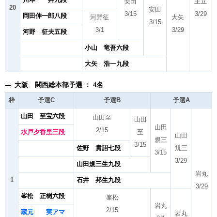
安田
王立
20
安田
3/15
3/29
岡田伸一郎八段
河野征
大矢
3/15
3/1
3/29
河野 征夫五段
小山 竜吾六段
大矢 浩一九段
大阪 関西総本部予選 ： 4名
枠
予選C
予選B
予選A
山田 至宝六段
山田至
山田
山田
2/15
水戸夕香里三段
至
山田
規三
3/15
佐野 貴詔七段
規三
3/15
3/29
山田規三生九段
岩丸
1
石井 邦生九段
3/29
峯松 正樹六段
峯松
岩丸
2/15
蔵元 実アマ
岩丸