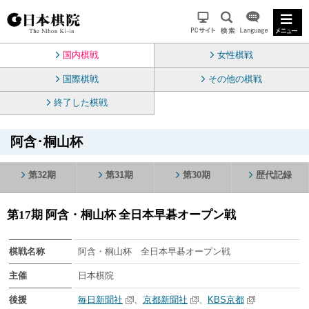
国内棋戦
女性棋戦
国際棋戦
その他の棋戦
終了した棋戦
阿含･桐山杯
第32期
第31期
第30期
歴代記録
第17期 阿含・桐山杯 全日本早碁オープン戦
棋戦名称
阿含・桐山杯 全日本早碁オープン戦
主催
日本棋院
後援
毎日新聞社
、
京都新聞社
、
KBS京都