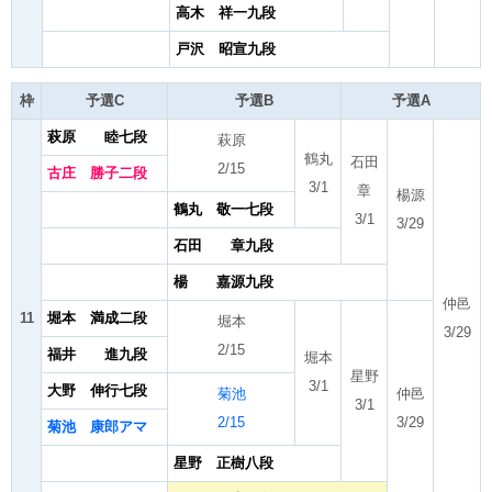
高木 祥一九段
戸沢 昭宣九段
枠
予選C
予選B
予選A
萩原 睦七段
萩原
鶴丸
石田
2/15
古庄 勝子二段
3/1
章
楊源
鶴丸 敬一七段
3/1
3/29
石田 章九段
楊 嘉源九段
仲邑
11
堀本 満成二段
堀本
3/29
2/15
福井 進九段
堀本
星野
3/1
大野 伸行七段
菊池
仲邑
3/1
2/15
3/29
菊池 康郎アマ
星野 正樹八段