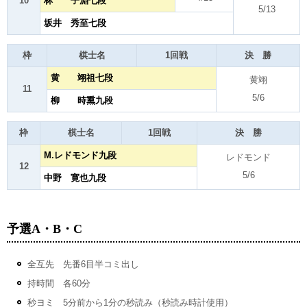
10
林 子淵七段
5/13
坂井 秀至七段
枠
棋士名
1回戦
決 勝
黄 翊祖七段
黄翊
11
5/6
柳 時熏九段
枠
棋士名
1回戦
決 勝
M.レドモンド九段
レドモンド
12
5/6
中野 寛也九段
予選A・B・C
全互先 先番6目半コミ出し
持時間 各60分
秒ヨミ 5分前から1分の秒読み（秒読み時計使用）