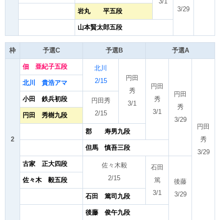
3/1
3/29
岩丸 平五段
山本賢太郎五段
枠
予選C
予選B
予選A
佃 亜紀子五段
北川
円田
2/15
北川 貴浩アマ
円田
秀
円田
小田 鉄兵初段
秀
円田秀
3/1
秀
3/1
2/15
円田 秀樹九段
3/29
円田
郡 寿男九段
2
秀
但馬 慎吾三段
3/29
古家 正大四段
佐々木毅
石田
2/15
佐々木 毅五段
篤
後藤
3/1
3/29
石田 篤司九段
後藤 俊午九段