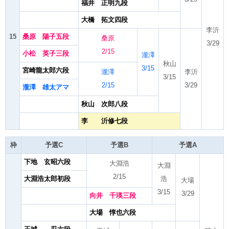
福井 正明九段
大橋 拓文四段
李沂
15
桑原 陽子五段
桑原
3/29
2/15
小松 英子三段
瀧澤
秋山
3/15
宮崎龍太郎六段
瀧澤
李沂
3/15
2/15
3/29
瀧澤 雄太アマ
秋山 次郎八段
李 沂修七段
枠
予選C
予選B
予選A
下地 玄昭六段
大淵浩
大淵
2/15
大淵浩太郎初段
浩
大場
3/15
3/29
向井 千瑛三段
大場 惇也六段