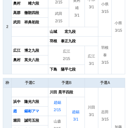
奥村
2/15
奥村 靖六段
小県
3/1
靖
3/15
高群 徹朗四段
武田
3/1
2/15
武田 祥典初段
小県
2
3/15
山城 宏九段
羽根 泰正九段
羽根
広江 博之九段
広江
泰
広江
2/15
奥村 英夫八段
3/15
3/1
下島 陽平七段
枠
予選C
予選B
予選A
川田 晃平四段
浜中 隆光六段
趙錫
川田
2/15
趙 錫彬アマ
趙錫
志田
3/1
3/1
3/15
堀田 誠司五段
山森
加藤