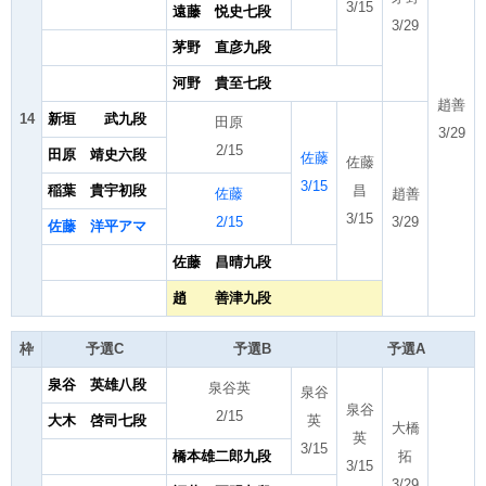
3/15
遠藤 悦史七段
3/29
茅野 直彦九段
河野 貴至七段
趙善
14
新垣 武九段
田原
3/29
2/15
田原 靖史六段
佐藤
佐藤
3/15
稲葉 貴宇初段
昌
佐藤
趙善
3/15
2/15
3/29
佐藤 洋平アマ
佐藤 昌晴九段
趙 善津九段
枠
予選C
予選B
予選A
泉谷 英雄八段
泉谷英
泉谷
泉谷
2/15
大木 啓司七段
英
大橋
英
3/15
橋本雄二郎九段
拓
3/15
3/29