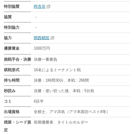
特別協賛
阿含宗
協賛
－
特別協力
－
協力
関西棋院
優勝賞金
1000万円
挑戦手合・決勝
決勝一番勝負
棋戦形式
16名によるトーナメント戦
持ち時間
決勝：1時間30分、本戦：2時間
秒読み
決勝：使い切った後、本戦：5分前
コミ
6目半
出場資格
全棋士、アマ20名（アマ本因坊ベスト8等）
残留・シード規
前期優勝者、タイトルホルダー
定