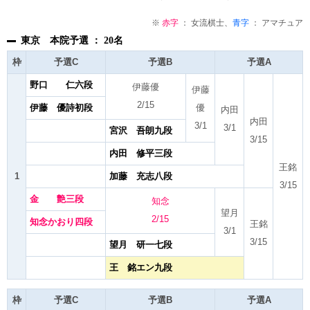
※
赤字
： 女流棋士、
青字
： アマチュア
東京 本院予選 ： 20名
枠
予選C
予選B
予選A
野口 仁六段
伊藤優
伊藤
2/15
伊藤 優詩初段
優
内田
内田
3/1
3/1
宮沢 吾朗九段
3/15
内田 修平三段
王銘
1
加藤 充志八段
3/15
金 艶三段
知念
望月
2/15
知念かおり四段
王銘
3/1
3/15
望月 研一七段
王 銘エン九段
枠
予選C
予選B
予選A