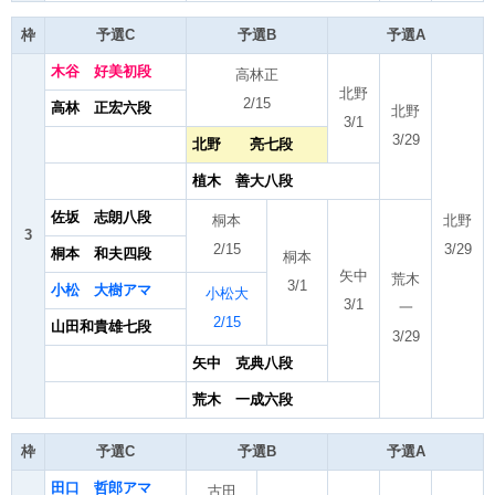
枠
予選C
予選B
予選A
木谷 好美初段
高林正
北野
2/15
高林 正宏六段
北野
3/1
3/29
北野 亮七段
植木 善大八段
佐坂 志朗八段
桐本
北野
3
2/15
3/29
桐本 和夫四段
桐本
矢中
荒木
3/1
小松 大樹アマ
小松大
3/1
一
2/15
山田和貴雄七段
3/29
矢中 克典八段
荒木 一成六段
枠
予選C
予選B
予選A
田口 哲郎アマ
古田