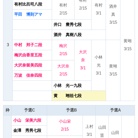
有村
有村比呂司八段
有村
有村
酒井
2/15
2/15
3/1
平田 博則アマ
真
3/15
井口 豊秀七段
酒井 真樹八段
黄翊
3
中村 邦子二段
梅沢
3/15
大沢
2/15
梅沢由香里五段
小林
奈
大沢奈留美四段
光
大沢奈
黄翊
3/1
3/1
2/15
3/15
万波 佳奈四段
小林 光一九段
黄 翊祖七段
枠
予選C
予選B
予選A
小山 栄美六段
小山栄
上村
山田
2/15
金澤 秀男七段
山田
3/1
晋