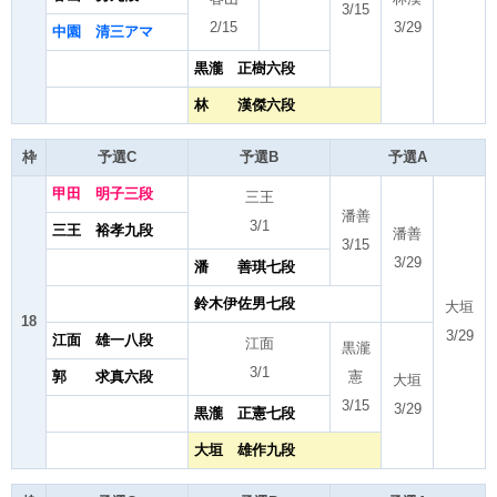
3/15
2/15
3/29
中園 清三アマ
黒瀧 正樹六段
林 漢傑六段
枠
予選C
予選B
予選A
甲田 明子三段
三王
潘善
3/1
三王 裕孝九段
潘善
3/15
3/29
潘 善琪七段
鈴木伊佐男七段
大垣
18
3/29
江面 雄一八段
江面
黒瀧
3/1
郭 求真六段
憲
大垣
3/15
3/29
黒瀧 正憲七段
大垣 雄作九段