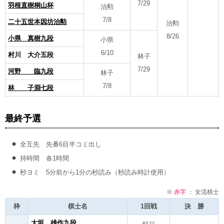
7/29
羽根直樹桐山杯
治勲
7/8
二十五世本因坊治勲
治勲
8/26
小県 真樹九段
小県
6/10
村川 大介五段
林子
7/29
河野 臨九段
林子
7/8
林 子淵七段
最終予選
全互先 先番6目半コミ出し
持時間 各1時間
秒ヨミ 5分前から1分の秒読み（秒読み時計使用）
※
赤字
： 女流棋士
枠
棋士名
1回戦
決 勝
大垣 雄作九段