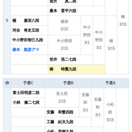
金沢 真二段
桑本 晋平六段
柳
5
楊 嘉栄八段
楊栄
3/15
中小
2/15
河合 将史五段
中小
野田
中小野田智己九段
野田
中小野田
柳
3/1
3/1
2/15
3/15
榎本 順彦アマ
笠井 浩二七段
柳 時熏九段
枠
予選C
予選B
予選A
富士田明彦二段
富士田
安藤
安藤
2/15
小林 健二七段
和
小松
和
3/1
安藤 和繁四段
樹
3/1
3/15
工藤 紀夫九段
小松 英樹九段