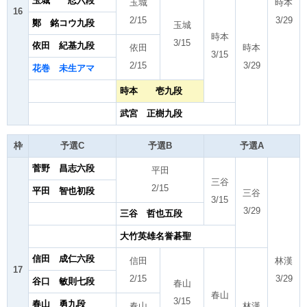
玉城 忍六段
玉城
時本
16
2/15
3/29
鄭 銘コウ九段
玉城
時本
3/15
依田 紀基九段
依田
時本
3/15
2/15
3/29
花巻 未生アマ
時本 壱九段
武宮 正樹九段
枠
予選C
予選B
予選A
菅野 昌志六段
平田
三谷
2/15
平田 智也初段
三谷
3/15
3/29
三谷 哲也五段
大竹英雄名誉碁聖
信田 成仁六段
信田
林漢
17
2/15
3/29
谷口 敏則七段
春山
春山
3/15
春山 勇九段
春山
林漢