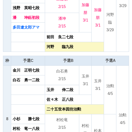
加藤
3/29
2/15
浅野 英昭七段
加藤
朋
河野
潘 坤鈺初段
朋
潘坤
3/1
臨
3/1
2/15
多田遼太郎アマ
3/29
前田 良二七段
河野 臨九段
枠
予選C
予選B
予選A
金川 正明七段
白石勇
玉井
2/15
白石 勇一二段
玉井
3/1
治勲
3/1
玉井 伸二段
4/5
佐々木 正八段
二十五世本因坊治勲
治勲
8
小杉 勝七段
村松竜
4/5
村松
2/15
村松 竜一八段
松本