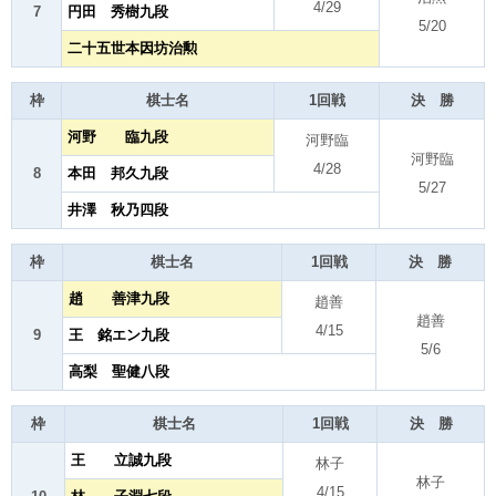
4/29
7
円田 秀樹九段
5/20
二十五世本因坊治勲
枠
棋士名
1回戦
決 勝
河野 臨九段
河野臨
河野臨
4/28
8
本田 邦久九段
5/27
井澤 秋乃四段
枠
棋士名
1回戦
決 勝
趙 善津九段
趙善
趙善
4/15
9
王 銘エン九段
5/6
高梨 聖健八段
枠
棋士名
1回戦
決 勝
王 立誠九段
林子
林子
4/15