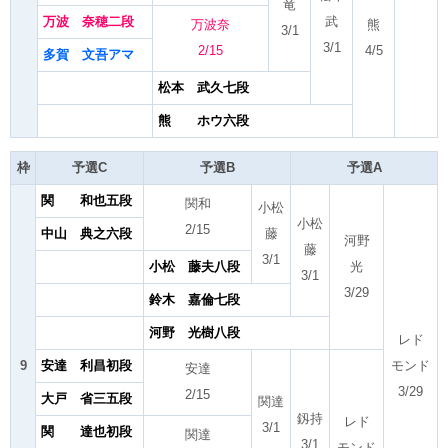
竜
万波 奈穂二段
武
万波奈
熊
3/1
3/1
2/15
4/5
多賀 文吾アマ
松本 武久七段
熊 ホウ六段
枠
予選C
予選B
予選A
関 和也五段
関和
小松
小松
2/15
中山 典之六段
藤
河野
藤
3/1
小松 藤夫八段
光
3/1
3/29
鈴木 嘉倫七段
河野 光樹八段
レド
9
安達 利昌初段
モンド
安達
3/29
2/15
大戸 省三五段
関達
釼持
レド
3/1
関 達也初段
関達
3/1
モンド