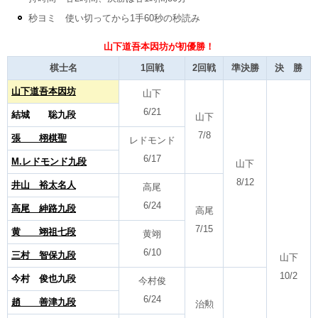
秒ヨミ 使い切ってから1手60秒の秒読み
山下道吾本因坊が初優勝！
棋士名
1回戦
2回戦
準決勝
決 勝
山下道吾本因坊
山下
6/21
結城 聡九段
山下
7/8
張 栩棋聖
レドモンド
6/17
M.レドモンド九段
山下
8/12
井山 裕太名人
高尾
6/24
高尾 紳路九段
高尾
7/15
黄 翊祖七段
黄翊
6/10
三村 智保九段
山下
10/2
今村 俊也九段
今村俊
6/24
趙 善津九段
治勲