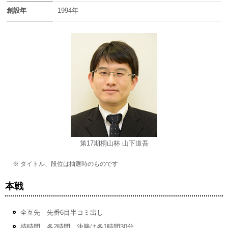
創設年
1994年
第17期桐山杯 山下道吾
※ タイトル、段位は抽選時のものです
本戦
全互先 先番6目半コミ出し
持時間 各2時間、決勝は各1時間30分