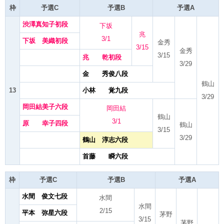
枠
予選C
予選B
予選A
渋澤真知子初段
下坂
兆
3/1
下坂 美織初段
金秀
3/15
金秀
3/15
兆 乾初段
3/29
金 秀俊八段
鶴山
13
小林 覚九段
3/29
岡田結美子六段
岡田結
鶴山
3/1
原 幸子四段
鶴山
3/15
3/29
鶴山 淳志六段
首藤 瞬六段
枠
予選C
予選B
予選A
水間 俊文七段
水間
水間
2/15
平本 弥星六段
茅野
3/15
茅野