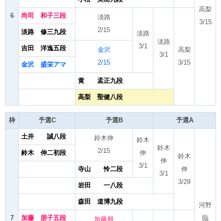
高梨
6
尚司 和子三段
淡路
3/15
2/15
淡路 修三九段
淡路
淡路
3/1
吉田 洋逸五段
金沢
高梨
3/1
2/15
3/15
金沢 盛栄アマ
黄 孟正九段
高梨 聖健八段
枠
予選C
予選B
予選A
土井 誠八段
鈴木伸
鈴木
鈴木
2/15
鈴木 伸二初段
伸
鈴木
伸
3/1
寺山 怜二段
伸
3/1
3/29
岩田 一八段
森田 道博九段
河野
7
加藤 朋子五段
臨
加藤朋