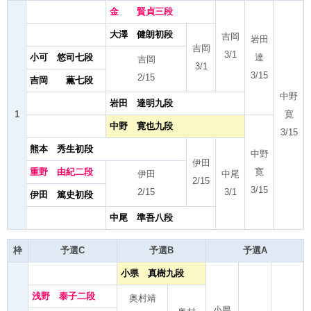
金 賢貞三段
大澤 健朗初段
吉岡
岩田
吉岡
3/1
小可 悠司七段
達
吉岡
3/1
3/15
2/15
吉岡 薫七段
中野
岩田 達明九段
1
寛
中野 寛也九段
3/15
熊本 秀生初段
中野
伊田
重野 由紀二段
寛
伊田
中尾
2/15
3/15
2/15
3/1
伊田 篤史初段
中尾 準吾八段
枠
予選C
予選B
予選A
小県 真樹九段
浅野 泰子二段
奥村靖
小県