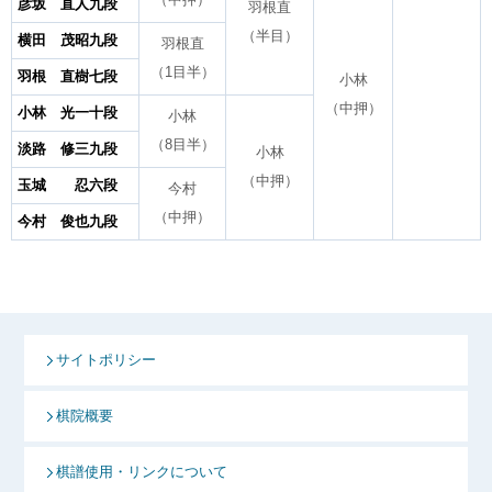
彦坂 直人九段
羽根直
（半目）
横田 茂昭九段
羽根直
（1目半）
羽根 直樹七段
小林
（中押）
小林 光一十段
小林
（8目半）
淡路 修三九段
小林
（中押）
玉城 忍六段
今村
（中押）
今村 俊也九段
サイトポリシー
棋院概要
棋譜使用・リンクについて