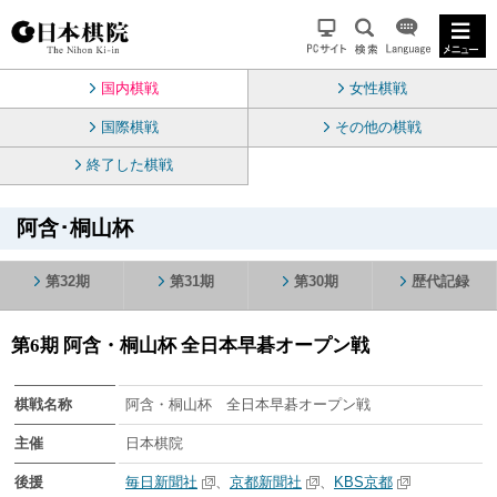
国内棋戦
女性棋戦
国際棋戦
その他の棋戦
終了した棋戦
阿含･桐山杯
第32期
第31期
第30期
歴代記録
第6期 阿含・桐山杯 全日本早碁オープン戦
棋戦名称
阿含・桐山杯 全日本早碁オープン戦
主催
日本棋院
後援
毎日新聞社
、
京都新聞社
、
KBS京都