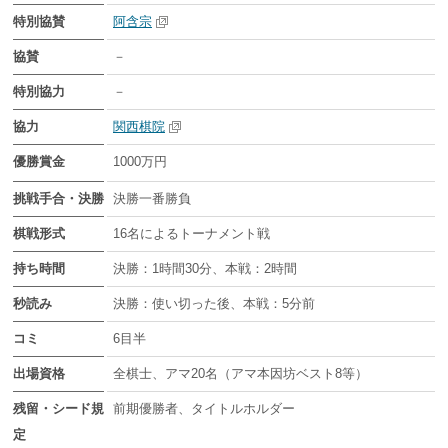
特別協賛
阿含宗
協賛
－
特別協力
－
協力
関西棋院
優勝賞金
1000万円
挑戦手合・決勝
決勝一番勝負
棋戦形式
16名によるトーナメント戦
持ち時間
決勝：1時間30分、本戦：2時間
秒読み
決勝：使い切った後、本戦：5分前
コミ
6目半
出場資格
全棋士、アマ20名（アマ本因坊ベスト8等）
残留・シード規
前期優勝者、タイトルホルダー
定