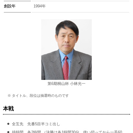
創設年
1994年
第6期桐山杯 小林光一
※ タイトル、段位は抽選時のものです
本戦
全互先 先番5目半コミ出し
持時間 各2時間 （決勝は各1時間30分、使い切ってから一手60