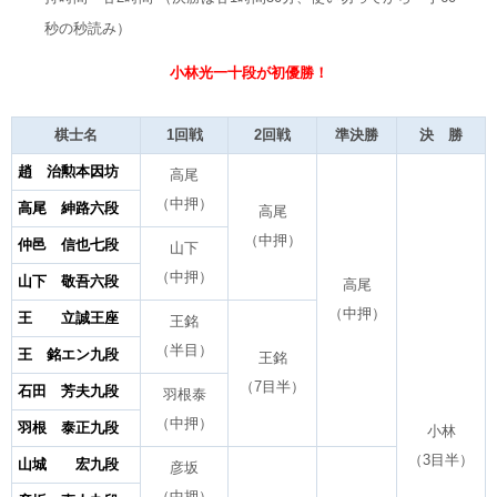
秒の秒読み）
小林光一十段が初優勝！
棋士名
1回戦
2回戦
準決勝
決 勝
趙 治勲本因坊
高尾
（中押）
高尾 紳路六段
高尾
（中押）
仲邑 信也七段
山下
（中押）
山下 敬吾六段
高尾
（中押）
王 立誠王座
王銘
（半目）
王 銘エン九段
王銘
（7目半）
石田 芳夫九段
羽根泰
（中押）
羽根 泰正九段
小林
（3目半）
山城 宏九段
彦坂
（中押）